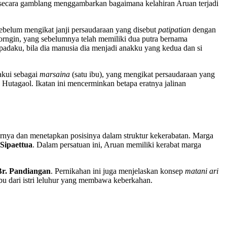
", secara gamblang menggambarkan bagaimana kelahiran Aruan terjadi
ebelum mengikat janji persaudaraan yang disebut
patipatian
dengan
iborngin, yang sebelumnya telah memiliki dua putra bernama
adaku, bila dia manusia dia menjadi anakku yang kedua dan si
iakui sebagai
marsaina
(satu ibu), yang mengikat persaudaraan yang
Hutagaol. Ikatan ini mencerminkan betapa eratnya jalinan
urnya dan menetapkan posisinya dalam struktur kekerabatan. Marga
Sipaettua
. Dalam persatuan ini, Aruan memiliki kerabat marga
Br. Pandiangan
. Pernikahan ini juga menjelaskan konsep
matani ari
 ibu dari istri leluhur yang membawa keberkahan.