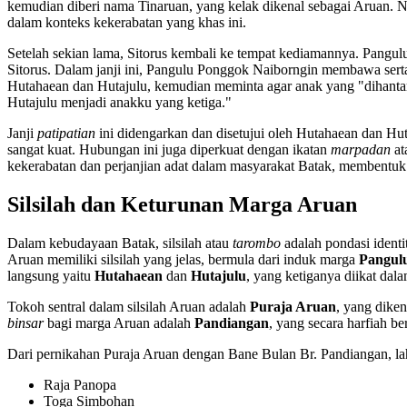
kemudian diberi nama Tinaruan, yang kelak dikenal sebagai Aruan.
dalam konteks kekerabatan yang khas ini.
Setelah sekian lama, Sitorus kembali ke tempat kediamannya. Pangul
Sitorus. Dalam janji ini, Pangulu Ponggok Naiborngin membawa serta 
Hutahaean dan Hutajulu, kemudian meminta agar anak yang "dihantar
Hutajulu menjadi anakku yang ketiga."
Janji
patipatian
ini didengarkan dan disetujui oleh Hutahaean dan Huta
sangat kuat. Hubungan ini juga diperkuat dengan ikatan
marpadan
at
kekerabatan dan perjanjian adat dalam masyarakat Batak, membentuk f
Silsilah dan Keturunan Marga Aruan
Dalam kebudayaan Batak, silsilah atau
tarombo
adalah pondasi ident
Aruan memiliki silsilah yang jelas, bermula dari induk marga
Pangul
langsung yaitu
Hutahaean
dan
Hutajulu
, yang ketiganya diikat dal
Tokoh sentral dalam silsilah Aruan adalah
Puraja Aruan
, yang diken
binsar
bagi marga Aruan adalah
Pandiangan
, yang secara harfiah b
Dari pernikahan Puraja Aruan dengan Bane Bulan Br. Pandiangan, lah
Raja Panopa
Toga Simbohan