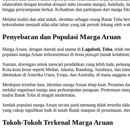
silaturahmi dengan kerabat
dongan tubu
(sesama marga),
hulahula
, d
hingga penyampaian berkat. Kehadiran dan partisipasi dari marga Si
Melalui tradisi dan adat inilah, identitas sebagai orang Batak Toba b
kekerabatan menjadi nilai-nilai luhur yang tak pernah lekang oleh wak
Penyebaran dan Populasi Marga Aruan
Marga Aruan, dengan daerah asal utama di
Laguboti, Toba
, telah m
populasi marga Aruan terkonsentrasi di
bona pasogit
(tanah kelahiran
Namun, dorongan untuk mencari pendidikan yang lebih baik, peluan
Kota-kota besar seperti Medan, Jakarta, Bandung, Surabaya, dan lain
ditemukan di Amerika Utara, Eropa, dan Australia, di mana anggota 
Meskipun tersebar luas, identitas marga Aruan tetap kuat. Perantau d
melalui organisasi marga atau perkumpulan punguan. Pertemuan marga,
tradisi Batak Toba di tengah modernitas.
Jumlah populasi marga Aruan secara pasti memang tidak tersedia dala
yang cukup signifikan baik di tanah Batak maupun di perantauan, menj
Tokoh-Tokoh Terkenal Marga Aruan