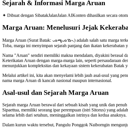
Sejarah & Informasi Marga
Aruan
✦ Dibuat dengan SibatakJalanJalan AI
Konten dihasilkan secara otoma
Marga Aruan: Menelusuri Jejak Kekeraba
Marga Aruan (Surat Batak: ᯀᯒᯮᯀᯉ᯲) adalah salah satu marga terkemu
Toba, marga ini menyimpan sejarah panjang dan ikatan kekerabatan ya
Nama "Aruan" sendiri memiliki makna mendalam, diyakini berasal da
Keterikatan Aruan dengan marga-marga lain, seperti persaudaraan de
menunjukkan kompleksitas dan kekayaan sistem kekerabatan Batak yang
Melalui artikel ini, kita akan menyelami lebih jauh asal-usul yang 
nama marga Aruan di kancah nasional maupun internasional.
Asal-usul dan Sejarah Marga Aruan
Sejarah marga Aruan berawal dari sebuah kisah yang unik dan penuh
Sipaettua, memiliki seorang ipar perempuan (istri Sitorus) yang adala
selama lebih dari setahun, meninggalkan istrinya dan kedua anaknya.
Dalam kurun waktu tersebut, Pangulu Ponggok Naiborngin mengunjungi