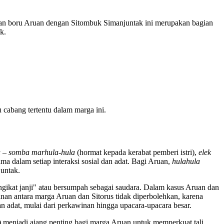
an boru Aruan dengan Sitombuk Simanjuntak ini merupakan bagian
k.
cabang tertentu dalam marga ini.
u
–
somba marhula-hula
(hormat kepada kerabat pemberi istri),
elek
a dalam setiap interaksi sosial dan adat. Bagi Aruan,
hulahula
untak.
ngikat janji" atau bersumpah sebagai saudara. Dalam kasus Aruan dan
inan antara marga Aruan dan Sitorus tidak diperbolehkan, karena
n adat, mulai dari perkawinan hingga upacara-upacara besar.
) menjadi ajang penting bagi marga Aruan untuk memperkuat tali