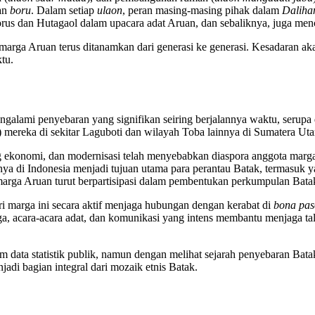
an
boru
. Dalam setiap
ulaon
, peran masing-masing pihak dalam
Daliha
torus dan Hutagaol dalam upacara adat Aruan, dan sebaliknya, juga me
ermarga Aruan terus ditanamkan dari generasi ke generasi. Kesadaran aka
tu.
engalami penyebaran yang signifikan seiring berjalannya waktu, serup
) mereka di sekitar Laguboti dan wilayah Toba lainnya di Sumatera Uta
g ekonomi, dan modernisasi telah menyebabkan diaspora anggota marga
nya di Indonesia menjadi tujuan utama para perantau Batak, termasuk 
marga Aruan turut berpartisipasi dalam pembentukan perkumpulan Bata
ari marga ini secara aktif menjaga hubungan dengan kerabat di
bona pas
 acara-acara adat, dan komunikasi yang intens membantu menjaga tali 
m data statistik publik, namun dengan melihat sejarah penyebaran Bata
adi bagian integral dari mozaik etnis Batak.