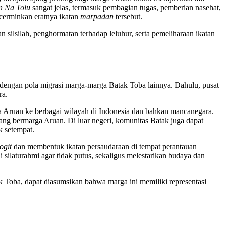
n Na Tolu
sangat jelas, termasuk pembagian tugas, pemberian nasehat,
ncerminkan eratnya ikatan
marpadan
tersebut.
n silsilah, penghormatan terhadap leluhur, serta pemeliharaan ikatan
a dengan pola migrasi marga-marga Batak Toba lainnya. Dahulu, pusat
ra.
 Aruan ke berbagai wilayah di Indonesia dan bahkan mancanegara.
yang bermarga Aruan. Di luar negeri, komunitas Batak juga dapat
k setempat.
ogit
dan membentuk ikatan persaudaraan di tempat perantauan
silaturahmi agar tidak putus, sekaligus melestarikan budaya dan
k Toba, dapat diasumsikan bahwa marga ini memiliki representasi