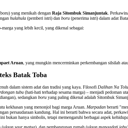
ri (boru) yang menikah dengan
Raja Sitombuk Simanjuntak
. Perkawin
bungan
hulahula
(pemberi istri) dan
boru
(penerima istri) dalam adat Bata
marga yang lebih kecil, yang dikenal sebagai:
paet Aruan
, yang mungkin mencerminkan perkembangan silsilah atau 
teks Batak Toba
enuh dalam sistem adat dan tradisi yang kaya. Filosofi
Dalihan Na Tol
rdongan tubu
(hati-hati terhadap sesama marga) – menjadi pedoman utam
ndiangan), sedangkan
boru
yang paling dikenal adalah Sitombuk Simanj
satu kekhasan yang menonjol bagi marga Aruan.
Marpadan
berarti "me
engan persaudaraan kandung. Hal ini berarti bahwa secara adat, perkaw
ini bukan hanya simbolis, tetapi memengaruhi berbagai aspek kehidupa
 (
ulaon saur matua
), dan pembangunan rumah (
ulaon mangadati jabu