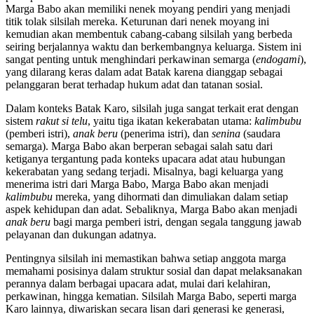
Marga Babo akan memiliki nenek moyang pendiri yang menjadi
titik tolak silsilah mereka. Keturunan dari nenek moyang ini
kemudian akan membentuk cabang-cabang silsilah yang berbeda
seiring berjalannya waktu dan berkembangnya keluarga. Sistem ini
sangat penting untuk menghindari perkawinan semarga (
endogami
),
yang dilarang keras dalam adat Batak karena dianggap sebagai
pelanggaran berat terhadap hukum adat dan tatanan sosial.
Dalam konteks Batak Karo, silsilah juga sangat terkait erat dengan
sistem
rakut si telu
, yaitu tiga ikatan kekerabatan utama:
kalimbubu
(pemberi istri),
anak beru
(penerima istri), dan
senina
(saudara
semarga). Marga Babo akan berperan sebagai salah satu dari
ketiganya tergantung pada konteks upacara adat atau hubungan
kekerabatan yang sedang terjadi. Misalnya, bagi keluarga yang
menerima istri dari Marga Babo, Marga Babo akan menjadi
kalimbubu
mereka, yang dihormati dan dimuliakan dalam setiap
aspek kehidupan dan adat. Sebaliknya, Marga Babo akan menjadi
anak beru
bagi marga pemberi istri, dengan segala tanggung jawab
pelayanan dan dukungan adatnya.
Pentingnya silsilah ini memastikan bahwa setiap anggota marga
memahami posisinya dalam struktur sosial dan dapat melaksanakan
perannya dalam berbagai upacara adat, mulai dari kelahiran,
perkawinan, hingga kematian. Silsilah Marga Babo, seperti marga
Karo lainnya, diwariskan secara lisan dari generasi ke generasi,