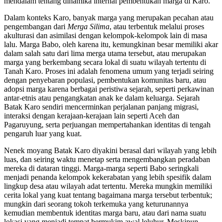
mendalam tentang dinamika internal pembentukan marga di Karo.
Dalam konteks Karo, banyak marga yang merupakan pecahan atau
pengembangan dari
Merga Silima
, atau terbentuk melalui proses
akulturasi dan asimilasi dengan kelompok-kelompok lain di masa
lalu. Marga Babo, oleh karena itu, kemungkinan besar memiliki akar
dalam salah satu dari lima merga utama tersebut, atau merupakan
marga yang berkembang secara lokal di suatu wilayah tertentu di
Tanah Karo. Proses ini adalah fenomena umum yang terjadi seiring
dengan penyebaran populasi, pembentukan komunitas baru, atau
adopsi marga karena berbagai peristiwa sejarah, seperti perkawinan
antar-etnis atau pengangkatan anak ke dalam keluarga. Sejarah
Batak Karo sendiri mencerminkan perjalanan panjang migrasi,
interaksi dengan kerajaan-kerajaan lain seperti Aceh dan
Pagaruyung, serta perjuangan mempertahankan identitas di tengah
pengaruh luar yang kuat.
Nenek moyang Batak Karo diyakini berasal dari wilayah yang lebih
luas, dan seiring waktu menetap serta mengembangkan peradaban
mereka di dataran tinggi. Marga-marga seperti Babo seringkali
menjadi penanda kelompok kekerabatan yang lebih spesifik dalam
lingkup desa atau wilayah adat tertentu. Mereka mungkin memiliki
cerita lokal yang kuat tentang bagaimana marga tersebut terbentuk;
mungkin dari seorang tokoh terkemuka yang keturunannya
kemudian membentuk identitas marga baru, atau dari nama suatu
lokasi yang menjadi tempat bermukim awal leluhur. Meskipun