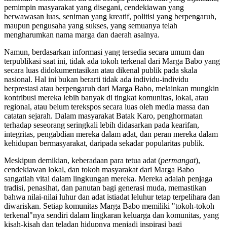
pemimpin masyarakat yang disegani, cendekiawan yang
berwawasan luas, seniman yang kreatif, politisi yang berpengaruh,
maupun pengusaha yang sukses, yang semuanya telah
mengharumkan nama marga dan daerah asalnya.
Namun, berdasarkan informasi yang tersedia secara umum dan
terpublikasi saat ini, tidak ada tokoh terkenal dari Marga Babo yang
secara luas didokumentasikan atau dikenal publik pada skala
nasional. Hal ini bukan berarti tidak ada individu-individu
berprestasi atau berpengaruh dari Marga Babo, melainkan mungkin
kontribusi mereka lebih banyak di tingkat komunitas, lokal, atau
regional, atau belum terekspos secara luas oleh media massa dan
catatan sejarah. Dalam masyarakat Batak Karo, penghormatan
terhadap seseorang seringkali lebih didasarkan pada kearifan,
integritas, pengabdian mereka dalam adat, dan peran mereka dalam
kehidupan bermasyarakat, daripada sekadar popularitas publik.
Meskipun demikian, keberadaan para tetua adat (
permangat
),
cendekiawan lokal, dan tokoh masyarakat dari Marga Babo
sangatlah vital dalam lingkungan mereka. Mereka adalah penjaga
tradisi, penasihat, dan panutan bagi generasi muda, memastikan
bahwa nilai-nilai luhur dan adat istiadat leluhur tetap terpelihara dan
diwariskan. Setiap komunitas Marga Babo memiliki "tokoh-tokoh
terkenal"nya sendiri dalam lingkaran keluarga dan komunitas, yang
kisah-kisah dan teladan hidupnya menjadi inspirasi bagi