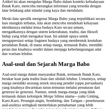
Artikel ini akan mengulas Marga Babo dalam konteks kebudayaan
Batak Karo, mencoba merangkai informasi yang tersedia dengan
latar belakang adat istiadat yang kaya dan mendalam.
Meski data spesifik mengenai Marga Babo yang terpublikasi secara
luas mungkin terbatas, kita akan mencoba mendekati kekayaan
identitasnya melalui lensa budaya Karo secara umum,
mengaitkannya dengan sistem kekerabatan, tradisi, dan filosofi
hidup yang telah mengakar kuat. Ini adalah upaya untuk
mengapresiasi setiap fragmen budaya yang membentuk keutuhan
peradaban Batak, di mana setiap marga, termasuk Babo, memiliki
peran dan kisahnya sendiri dalam menjaga keberlangsungan adat
dan warisan leluhur.
Asal-usul dan Sejarah Marga Babo
Asal-usul marga dalam masyarakat Batak, termasuk Batak Karo,
berakar kuat pada tradisi lisan dan silsilah leluhur. Umumnya, setiap
marga memiliki seorang nenek moyang pendiri (
oppu parsadaan
)
yang kisahnya diwariskan turun-temurun melalui penuturan dari
generasi ke generasi. Namun, untuk marga-marga yang tidak
termasuk dalam kelompok
Merga Silima
utama—yaitu Ginting,
Karo-Karo, Perangin-angin, Sembiring, dan Tarigan—penelusuran
asal-usulnya seringkali memerlukan pemahaman yang lebih