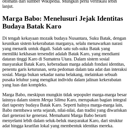
otomatis dari sumber Wikipedia. Mungkin perlu verifikasi lebih
lanjut.
Marga Babo: Menelusuri Jejak Identitas
Budaya Batak Karo
Di tengah kekayaan mozaik budaya Nusantara, Suku Batak, dengan
keunikan sistem kekerabatan marganya, selalu menawarkan narasi
yang menarik untuk digali. Salah satu sub-suku Batak yang
memiliki kekhasan tersendiri adalah Batak Karo, yang mendiami
dataran tinggi Karo di Sumatera Utara. Dalam sistem sosial
masyarakat Batak Karo, keberadaan marga adalah fondasi identitas,
penentu garis keturunan, serta pedoman dalam tata adat dan interaksi
sosial. Marga bukan sekadar nama belakang, melainkan sebuah
pusaka leluhur yang mengikat individu dalam jalinan kekerabatan
yang luas dan kompleks.
Marga Babo, meskipun mungkin tidak sepopuler marga-marga besar
lainnya dalam sistem
Merga Silima
Karo, merupakan bagian integral
dari tapestry budaya Batak Karo. Seperti halnya marga-marga lain,
Babo membawa serta sejarah, nilai-nilai, dan tradisi yang diwariskan
dari generasi ke generasi. Memahami Marga Babo berarti
menyelami lebih dalam seluk-beluk masyarakat Karo, dari struktur
adat hingga kearifan lokal yang membentuk identitas mereka.