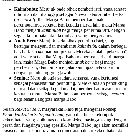
Kalimbubu:
Merujuk pada pihak pemberi istri, yang sangat
dihormati dan dianggap sebagai "dewa" atau sumber berkat
(
ersinalsal
). Jika Marga Babo memberikan anak
perempuannya sebagai istri kepada marga lain, maka Marga
Babo menjadi
kalimbubu
bagi marga penerima istri, dengan
segala kehormatan dan kemuliaan yang menyertainya.
Anak Beru:
Merujuk pada pihak penerima istri, yang
bertugas melayani dan membantu
kalimbubu
dalam berbagai
hal, baik tenaga maupun pikiran. Mereka adalah "pelaksana"
adat yang setia. Jika Marga Babo menerima istri dari marga
lain, maka Marga Babo menjadi
anak beru
bagi marga
pemberi istri, dan harus menjalankan tugas pelayanan ini
dengan penuh tanggung jawab.
Senina:
Merujuk pada saudara semarga, yang berfungsi
sebagai penasehat dan pelindung. Mereka adalah pendukung
utama dalam setiap kegiatan adat, memberikan masukan dan
kekuatan moral. Marga Babo akan berperan sebagai
senina
bagi sesama anggota marga Babo.
Selain
Rakut Si Telu
, masyarakat Karo juga mengenal konsep
Perkaden-kaden Si Sepuluh Dua
, yaitu dua belas kelompok
kekerabatan yang lebih luas dan kompleks, masing-masing dengan
peran dan fungsinya yang spesifik. Marga Babo juga akan memiliki
posisi dalam sistem ini, yang memperkuat jalinan kekerabatan dan