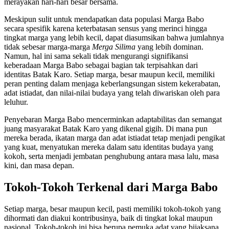
merayakan hari-hari besar bersama.
Meskipun sulit untuk mendapatkan data populasi Marga Babo
secara spesifik karena keterbatasan sensus yang merinci hingga
tingkat marga yang lebih kecil, dapat diasumsikan bahwa jumlahnya
tidak sebesar marga-marga
Merga Silima
yang lebih dominan.
Namun, hal ini sama sekali tidak mengurangi signifikansi
keberadaan Marga Babo sebagai bagian tak terpisahkan dari
identitas Batak Karo. Setiap marga, besar maupun kecil, memiliki
peran penting dalam menjaga keberlangsungan sistem kekerabatan,
adat istiadat, dan nilai-nilai budaya yang telah diwariskan oleh para
leluhur.
Penyebaran Marga Babo mencerminkan adaptabilitas dan semangat
juang masyarakat Batak Karo yang dikenal gigih. Di mana pun
mereka berada, ikatan marga dan adat istiadat tetap menjadi pengikat
yang kuat, menyatukan mereka dalam satu identitas budaya yang
kokoh, serta menjadi jembatan penghubung antara masa lalu, masa
kini, dan masa depan.
Tokoh-Tokoh Terkenal dari Marga Babo
Setiap marga, besar maupun kecil, pasti memiliki tokoh-tokoh yang
dihormati dan diakui kontribusinya, baik di tingkat lokal maupun
nasional. Tokoh-tokoh ini bisa berupa pemuka adat yang bijaksana,