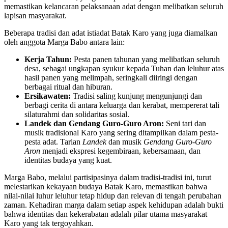
memastikan kelancaran pelaksanaan adat dengan melibatkan seluruh
lapisan masyarakat.
Beberapa tradisi dan adat istiadat Batak Karo yang juga diamalkan
oleh anggota Marga Babo antara lain:
Kerja Tahun:
Pesta panen tahunan yang melibatkan seluruh
desa, sebagai ungkapan syukur kepada Tuhan dan leluhur atas
hasil panen yang melimpah, seringkali diiringi dengan
berbagai ritual dan hiburan.
Ersikawaten:
Tradisi saling kunjung mengunjungi dan
berbagi cerita di antara keluarga dan kerabat, mempererat tali
silaturahmi dan solidaritas sosial.
Landek dan Gendang Guro-Guro Aron:
Seni tari dan
musik tradisional Karo yang sering ditampilkan dalam pesta-
pesta adat. Tarian
Landek
dan musik
Gendang Guro-Guro
Aron
menjadi ekspresi kegembiraan, kebersamaan, dan
identitas budaya yang kuat.
Marga Babo, melalui partisipasinya dalam tradisi-tradisi ini, turut
melestarikan kekayaan budaya Batak Karo, memastikan bahwa
nilai-nilai luhur leluhur tetap hidup dan relevan di tengah perubahan
zaman. Kehadiran marga dalam setiap aspek kehidupan adalah bukti
bahwa identitas dan kekerabatan adalah pilar utama masyarakat
Karo yang tak tergoyahkan.