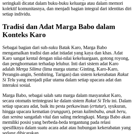
seringkali dicatat dalam buku-buku keluarga atau dalam memori
kolektif komunitasnya, dan menjadi bagian integral dari identitas diri
setiap individu.
Tradisi dan Adat Marga Babo dalam
Konteks Karo
Sebagai bagian dari sub-suku Batak Karo, Marga Babo
mengamalkan tradisi dan adat istiadat yang kaya dan khas. Adat
Karo sangat kental dengan nilai-nilai kekeluargaan, gotong royong,
dan penghormatan terhadap leluhur. Inti dari sistem adat Karo
adalah
Merga Silima
(lima marga utama: Ginting, Karo-Karo,
Perangin-angin, Sembiring, Tarigan) dan sistem kekerabatan
Rakut
Si Telu
yang menjadi pilar utama dalam setiap upacara adat dan
interaksi sosial.
Marga Babo, sebagai salah satu marga dalam masyarakat Karo,
secara otomatis terintegrasi ke dalam sistem
Rakut Si Telu
ini. Dalam
setiap upacara adat, baik itu pesta perkawinan (
ertutur
), syukuran,
hingga upacara kematian (
runggun
), peran
kalimbubu
,
anak beru
,
dan
senina
sangatlah vital dan saling melengkapi. Marga Babo akan
memiliki posisi yang berbeda-beda tergantung pada relasi
spesifiknya dalam suatu acara adat atau hubungan kekerabatan yang
sedang dibicarakan.