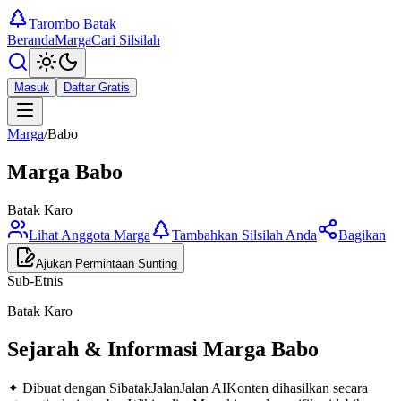
Tarombo Batak
Beranda
Marga
Cari Silsilah
Masuk
Daftar Gratis
Marga
/
Babo
Marga
Babo
Batak Karo
Lihat Anggota Marga
Tambahkan Silsilah Anda
Bagikan
Ajukan Permintaan Sunting
Sub-Etnis
Batak Karo
Sejarah & Informasi Marga
Babo
✦ Dibuat dengan SibatakJalanJalan AI
Konten dihasilkan secara