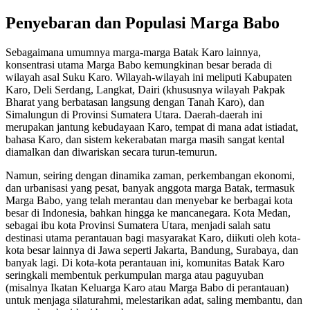
Penyebaran dan Populasi Marga Babo
Sebagaimana umumnya marga-marga Batak Karo lainnya,
konsentrasi utama Marga Babo kemungkinan besar berada di
wilayah asal Suku Karo. Wilayah-wilayah ini meliputi Kabupaten
Karo, Deli Serdang, Langkat, Dairi (khususnya wilayah Pakpak
Bharat yang berbatasan langsung dengan Tanah Karo), dan
Simalungun di Provinsi Sumatera Utara. Daerah-daerah ini
merupakan jantung kebudayaan Karo, tempat di mana adat istiadat,
bahasa Karo, dan sistem kekerabatan marga masih sangat kental
diamalkan dan diwariskan secara turun-temurun.
Namun, seiring dengan dinamika zaman, perkembangan ekonomi,
dan urbanisasi yang pesat, banyak anggota marga Batak, termasuk
Marga Babo, yang telah merantau dan menyebar ke berbagai kota
besar di Indonesia, bahkan hingga ke mancanegara. Kota Medan,
sebagai ibu kota Provinsi Sumatera Utara, menjadi salah satu
destinasi utama perantauan bagi masyarakat Karo, diikuti oleh kota-
kota besar lainnya di Jawa seperti Jakarta, Bandung, Surabaya, dan
banyak lagi. Di kota-kota perantauan ini, komunitas Batak Karo
seringkali membentuk perkumpulan marga atau paguyuban
(misalnya Ikatan Keluarga Karo atau Marga Babo di perantauan)
untuk menjaga silaturahmi, melestarikan adat, saling membantu, dan