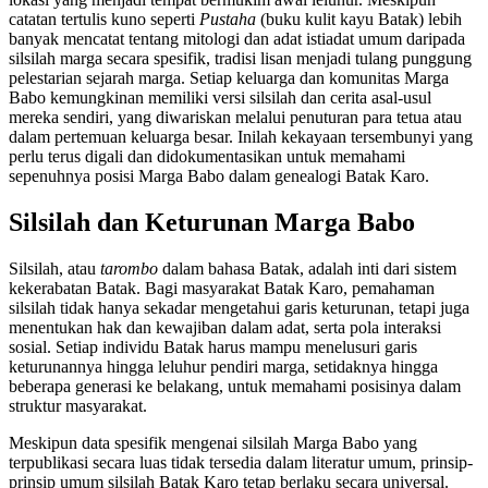
catatan tertulis kuno seperti
Pustaha
(buku kulit kayu Batak) lebih
banyak mencatat tentang mitologi dan adat istiadat umum daripada
silsilah marga secara spesifik, tradisi lisan menjadi tulang punggung
pelestarian sejarah marga. Setiap keluarga dan komunitas Marga
Babo kemungkinan memiliki versi silsilah dan cerita asal-usul
mereka sendiri, yang diwariskan melalui penuturan para tetua atau
dalam pertemuan keluarga besar. Inilah kekayaan tersembunyi yang
perlu terus digali dan didokumentasikan untuk memahami
sepenuhnya posisi Marga Babo dalam genealogi Batak Karo.
Silsilah dan Keturunan Marga Babo
Silsilah, atau
tarombo
dalam bahasa Batak, adalah inti dari sistem
kekerabatan Batak. Bagi masyarakat Batak Karo, pemahaman
silsilah tidak hanya sekadar mengetahui garis keturunan, tetapi juga
menentukan hak dan kewajiban dalam adat, serta pola interaksi
sosial. Setiap individu Batak harus mampu menelusuri garis
keturunannya hingga leluhur pendiri marga, setidaknya hingga
beberapa generasi ke belakang, untuk memahami posisinya dalam
struktur masyarakat.
Meskipun data spesifik mengenai silsilah Marga Babo yang
terpublikasi secara luas tidak tersedia dalam literatur umum, prinsip-
prinsip umum silsilah Batak Karo tetap berlaku secara universal.