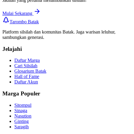
Jadilah yang pertama menambahkan silsilah!
Mulai Sekarang
Tarombo Batak
Platform silsilah dan komunitas Batak. Jaga warisan leluhur,
sambungkan generasi.
Jelajahi
Daftar Marga
Cari Silsilah
Glosarium Batak
Hall of Fame
Daftar Akun
Marga Populer
Sitompul
Sinaga
Nasution
Ginting
Saragih