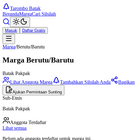
Tarombo Batak
Beranda
Marga
Cari Silsilah
Masuk
Daftar Gratis
Marga
/
Berutu/Barutu
Marga
Berutu/Barutu
Batak Pakpak
Lihat Anggota Marga
Tambahkan Silsilah Anda
Bagikan
Ajukan Permintaan Sunting
Sub-Etnis
Batak Pakpak
Anggota Terdaftar
Lihat semua
Belum ada anggota terdaftar untuk marga ini.