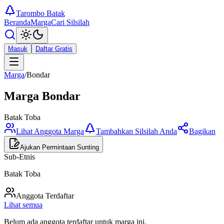
Tarombo Batak
Beranda
Marga
Cari Silsilah
Masuk
Daftar Gratis
Marga
/
Bondar
Marga
Bondar
Batak Toba
Lihat Anggota Marga
Tambahkan Silsilah Anda
Bagikan
Ajukan Permintaan Sunting
Sub-Etnis
Batak Toba
Anggota Terdaftar
Lihat semua
Belum ada anggota terdaftar untuk marga ini.