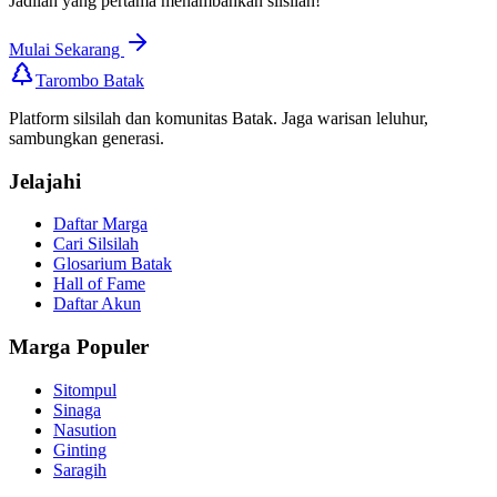
Jadilah yang pertama menambahkan silsilah!
Mulai Sekarang
Tarombo Batak
Platform silsilah dan komunitas Batak. Jaga warisan leluhur,
sambungkan generasi.
Jelajahi
Daftar Marga
Cari Silsilah
Glosarium Batak
Hall of Fame
Daftar Akun
Marga Populer
Sitompul
Sinaga
Nasution
Ginting
Saragih