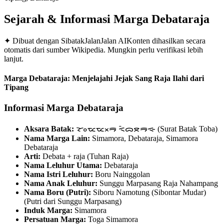
Sejarah & Informasi Marga
Debataraja
✦ Dibuat dengan SibatakJalanJalan AI
Konten dihasilkan secara
otomatis dari sumber Wikipedia. Mungkin perlu verifikasi lebih
lanjut.
Marga Debataraja: Menjelajahi Jejak Sang Raja Ilahi dari
Tipang
Informasi Marga Debataraja
Aksara Batak:
ᯘᯪᯔᯔᯬᯒ ᯑᯩᯅᯖᯒᯐ (Surat Batak Toba)
Nama Marga Lain:
Simamora, Debataraja, Simamora
Debataraja
Arti:
Debata + raja (Tuhan Raja)
Nama Leluhur Utama:
Debataraja
Nama Istri Leluhur:
Boru Nainggolan
Nama Anak Leluhur:
Sunggu Marpasang Raja Nahampang
Nama Boru (Putri):
Siboru Namotung (Sibontar Mudar)
(Putri dari Sunggu Marpasang)
Induk Marga:
Simamora
Persatuan Marga:
Toga Simamora