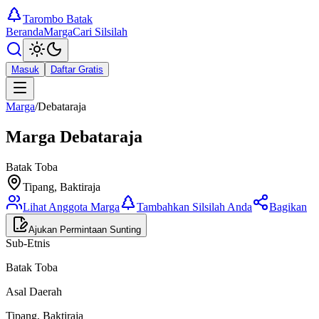
Tarombo Batak
Beranda
Marga
Cari Silsilah
Masuk
Daftar Gratis
Marga
/
Debataraja
Marga
Debataraja
Batak Toba
Tipang, Baktiraja
Lihat Anggota Marga
Tambahkan Silsilah Anda
Bagikan
Ajukan Permintaan Sunting
Sub-Etnis
Batak Toba
Asal Daerah
Tipang, Baktiraja