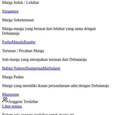
Marga Induk / Leluhur
Simamora
Marga Seketurunan
Marga-marga yang berasal dari leluhur yang sama dengan
Debataraja
Purba
Manalu
Rambe
Turunan / Pecahan Marga
Sub-marga yang merupakan turunan dari
Debataraja
Babiat Naingol
Sampetua
Marbulang
Marga Padan
Marga yang memiliki ikatan persaudaraan adat dengan
Debataraja
Manurung
Anggota Terdaftar
Lihat semua
Belum ada anggota terdaftar untuk marga ini.