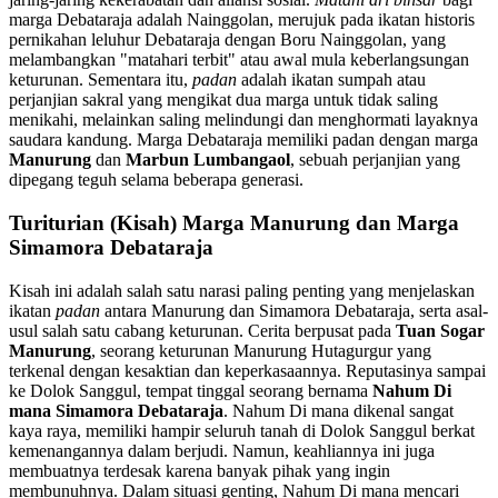
marga Debataraja adalah Nainggolan, merujuk pada ikatan historis
pernikahan leluhur Debataraja dengan Boru Nainggolan, yang
melambangkan "matahari terbit" atau awal mula keberlangsungan
keturunan. Sementara itu,
padan
adalah ikatan sumpah atau
perjanjian sakral yang mengikat dua marga untuk tidak saling
menikahi, melainkan saling melindungi dan menghormati layaknya
saudara kandung. Marga Debataraja memiliki padan dengan marga
Manurung
dan
Marbun Lumbangaol
, sebuah perjanjian yang
dipegang teguh selama beberapa generasi.
Turiturian (Kisah) Marga Manurung dan Marga
Simamora Debataraja
Kisah ini adalah salah satu narasi paling penting yang menjelaskan
ikatan
padan
antara Manurung dan Simamora Debataraja, serta asal-
usul salah satu cabang keturunan. Cerita berpusat pada
Tuan Sogar
Manurung
, seorang keturunan Manurung Hutagurgur yang
terkenal dengan kesaktian dan keperkasaannya. Reputasinya sampai
ke Dolok Sanggul, tempat tinggal seorang bernama
Nahum Di
mana Simamora Debataraja
. Nahum Di mana dikenal sangat
kaya raya, memiliki hampir seluruh tanah di Dolok Sanggul berkat
kemenangannya dalam berjudi. Namun, keahliannya ini juga
membuatnya terdesak karena banyak pihak yang ingin
membunuhnya. Dalam situasi genting, Nahum Di mana mencari