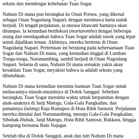
sekutu dan mendengar kehebatan Tuan Sogar.
Nahum Di mana pun berangkat ke Onan Porsea, yang dikenal
sebagai Onan Nagodang Siapari, dengan membawa harta untuk
berjudi. Di tengah perjalanan, ia merasa khawatir hartanya akan
dirampas. Ia kemudian berdiskusi (
martarombo
) dengan beberapa
orang dan mendapatkan bahwa Tuan Sogar adalah sosok yang tepat
untuk dijadikan teman. Akhirnya, mereka bertemu di Onan
Nagodang Siapari. Pertemuan ini berujung pada kebersamaan Tuan
Sogar dan Nahum Di mana, yang kemudian tinggal di Lumban
Tonga-tonga, Narumambing, sambil berjudi di Onan Nagodang
Siapari. Selama di sana, Nahum Di mana semakin yakin akan
kesaktian Tuan Sogar, meyakini bahwa ia adalah sekutu yang
dibutuhkan.
Nahum Di mana kemudian meminta bantuan Tuan Sogar untuk
melawannya musuh-musuhnya di Dolok Sanggul. Sebelum
berangkat, Tuan Sogar meminta waktu untuk berpamitan dengan
anak-anaknya di Janji Matogu, Gala-Gala Pangkailan, dan
pamannya (
tulang
) Raja Rumapea di Huta Rihit Samosir. Perjalanan
mereka dimulai dari Narumambing, menuju Gala-Gala Pangkailan,
Sihubak-Hubak, Janji Matogu, Huta Rihit Samosir, Bakkara, hingga
kampung bernama Batu Najagar.
Setelah tiba di Dolok Sanggul, anak dan istri Nahum Di mana