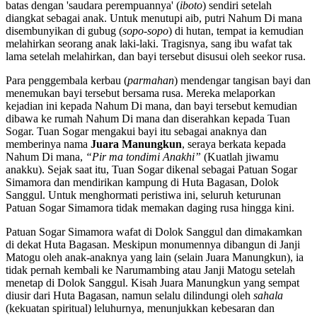
batas dengan 'saudara perempuannya' (
iboto
) sendiri setelah
diangkat sebagai anak. Untuk menutupi aib, putri Nahum Di mana
disembunyikan di gubug (
sopo-sopo
) di hutan, tempat ia kemudian
melahirkan seorang anak laki-laki. Tragisnya, sang ibu wafat tak
lama setelah melahirkan, dan bayi tersebut disusui oleh seekor rusa.
Para penggembala kerbau (
parmahan
) mendengar tangisan bayi dan
menemukan bayi tersebut bersama rusa. Mereka melaporkan
kejadian ini kepada Nahum Di mana, dan bayi tersebut kemudian
dibawa ke rumah Nahum Di mana dan diserahkan kepada Tuan
Sogar. Tuan Sogar mengakui bayi itu sebagai anaknya dan
memberinya nama
Juara Manungkun
, seraya berkata kepada
Nahum Di mana,
“Pir ma tondimi Anakhi”
(Kuatlah jiwamu
anakku). Sejak saat itu, Tuan Sogar dikenal sebagai Patuan Sogar
Simamora dan mendirikan kampung di Huta Bagasan, Dolok
Sanggul. Untuk menghormati peristiwa ini, seluruh keturunan
Patuan Sogar Simamora tidak memakan daging rusa hingga kini.
Patuan Sogar Simamora wafat di Dolok Sanggul dan dimakamkan
di dekat Huta Bagasan. Meskipun monumennya dibangun di Janji
Matogu oleh anak-anaknya yang lain (selain Juara Manungkun), ia
tidak pernah kembali ke Narumambing atau Janji Matogu setelah
menetap di Dolok Sanggul. Kisah Juara Manungkun yang sempat
diusir dari Huta Bagasan, namun selalu dilindungi oleh
sahala
(kekuatan spiritual) leluhurnya, menunjukkan kebesaran dan