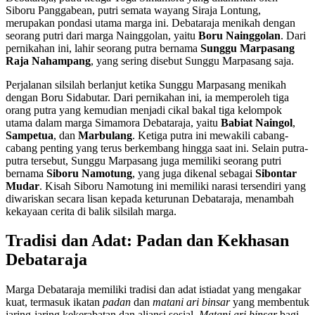
Siboru Panggabean, putri semata wayang Siraja Lontung,
merupakan pondasi utama marga ini. Debataraja menikah dengan
seorang putri dari marga Nainggolan, yaitu
Boru Nainggolan
. Dari
pernikahan ini, lahir seorang putra bernama
Sunggu Marpasang
Raja Nahampang
, yang sering disebut Sunggu Marpasang saja.
Perjalanan silsilah berlanjut ketika Sunggu Marpasang menikah
dengan Boru Sidabutar. Dari pernikahan ini, ia memperoleh tiga
orang putra yang kemudian menjadi cikal bakal tiga kelompok
utama dalam marga Simamora Debataraja, yaitu
Babiat Naingol
,
Sampetua
, dan
Marbulang
. Ketiga putra ini mewakili cabang-
cabang penting yang terus berkembang hingga saat ini. Selain putra-
putra tersebut, Sunggu Marpasang juga memiliki seorang putri
bernama
Siboru Namotung
, yang juga dikenal sebagai
Sibontar
Mudar
. Kisah Siboru Namotung ini memiliki narasi tersendiri yang
diwariskan secara lisan kepada keturunan Debataraja, menambah
kekayaan cerita di balik silsilah marga.
Tradisi dan Adat: Padan dan Kekhasan
Debataraja
Marga Debataraja memiliki tradisi dan adat istiadat yang mengakar
kuat, termasuk ikatan
padan
dan
matani ari binsar
yang membentuk
jaring-jaring kekerabatan dan aliansi sosial.
Matani ari binsar
bagi