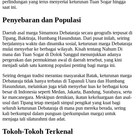
perlindungan yang terus menyertai keturunan Tuan Sogar hingga
saat ini.
Penyebaran dan Populasi
Daerah asal marga Simamora Debataraja secara geografis terpusat di
Tipang, Baktiraja, Humbang Hasundutan. Dari pusat inilah, seiring
berjalannya waktu dan dinamika sosial, keturunan marga Debataraja
mulai menyebar ke berbagai wilayah. Kisah tentang Nahum Di
mana dan Tuan Sogar di Dolok Sanggul menunjukkan adanya
pergerakan dan permukiman awal di daerah tersebut, yang kini
menjadi salah satu kantong populasi penting bagi marga ini.
Seiring dengan tradisi merantau masyarakat Batak, keturunan marga
Debataraja tidak hanya terbatas di Tapanuli Utara dan Humbang
Hasundutan, melainkan juga telah menyebar luas ke berbagai kota
besar di Indonesia seperti Medan, Jakarta, Bandung, Surabaya, serta
ke mancanegara. Meskipun demikian, ikatan kekeluargaan dan asal-
usul dari Tipang tetap menjadi simpul pengikat yang kuat bagi
seluruh keturunan Debataraja di mana pun mereka berada, sering
kali berkumpul dalam punguan (perkumpulan marga) untuk
menjaga tali silaturahmi dan adat.
Tokoh-Tokoh Terkenal