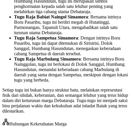
Humbang Hasundutan, tugu ini merupakan simbol
penghormatan kepada salah satu leluhur penting yang
melahirkan tiga cabang utama Debataraja.
Tugu Raja Babiat Naingol Simamora
: Bersama istrinya
Boru Pasaribu, tugu ini berdiri megah di Hutatinggi,
Parmonangan, Tapanuli Utara, mengabadikan salah satu
turunan utama Debataraja.
Tugu Raja Sampetua Simamora
: Dengan istrinya Boru
Pasaribu, tugu ini dapat ditemukan di Sirisirisi, Dolok
Sanggul, Humbang Hasundutan, menegaskan keberadaan
cabang Sampetua di daerah tersebut.
Tugu Raja Marbulang Simamora
: Bersama istrinya Boru
Nainggolan, tugu ini berlokasi di Dolok Sanggul, Humbang
Hasundutan, menandai keberadaan cabang Marbulang di
daerah yang sama dengan Sampetua, meskipun dengan lokasi
tugu yang berbeda.
Setiap tugu ini bukan hanya struktur batu, melainkan representasi
fisik dari silsilah, keberanian, dan semangat leluhur yang terus hidup
dalam diri keturunan marga Debataraja. Tugu-tugu ini menjadi saksi
bisu perjalanan waktu dan kekukuhan adat istiadat Batak yang terus
dilestarikan.
Hubungan Kekerabatan Marga