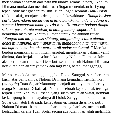
melaporkan ancaman dari para musuhnya selama ia pergi. Nahum
Di mana murka dan meminta Tuan Sogar menentukan hari yang
tepat untuk menghadapi musuh. Tuan Sogar, seorang
Datu Bolon
(dukun sakti), menjawab dengan penuh keyakinan:
“Nunga husigat
parhalaan, ndang adong gea di tano pangkailan, ndang adong jea,
songon i hamagoan ninna pos do roha. Ni rap-rap hodong tinapu
salaon, pos rohanta modom, ai ndang adong sijagaon.”
Ia
kemudian meminta Nahum Di mana untuk melakukan ritual:
“Pangan hita ma jolo asu sibirong, marganding si bara ulunan
dohot munsungna, asa mabiar musu mandopang hita, jala martali-
tali tiga bolit ma ho, ahu martali-tali andor nguk-nguk.”
Mereka
berdua memakan anjing hitam tersebut, mengenakan pakaian yang
diminta, dan berjalan di seluruh kampung Nahum Di mana. Melihat
aksi berani dan ritual sakti tersebut, semua musuh Nahum Di mana
ketakutan dan akhirnya tidak ada lagi yang berani mengganggu.
Merasa cocok dan senang tinggal di Dolok Sanggul, serta berterima
kasih atas bantuannya, Nahum Di mana kemudian mengangkat
(
mangain
) Tuan Sogar Manurung menjadi anaknya, memberinya
marga Simamora Debataraja. Namun, sebuah kejadian tak terduga
terjadi. Putri Nahum Di mana, yang suaminya telah wafat, kembali
ke kampung halaman ayahnya di Dolok Sanggul. Ia bertemu Tuan
Sogar dan jatuh hati pada kehebatannya. Tanpa disangka, putri
Nahum Di mana hamil, dan kabar ini menyebar luas, menimbulkan
kegaduhan karena Tuan Sogar secara adat dianggap telah melanggar