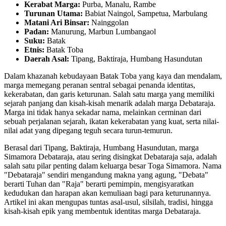
Kerabat Marga:
Purba, Manalu, Rambe
Turunan Utama:
Babiat Naingol, Sampetua, Marbulang
Matani Ari Binsar:
Nainggolan
Padan:
Manurung, Marbun Lumbangaol
Suku:
Batak
Etnis:
Batak Toba
Daerah Asal:
Tipang, Baktiraja, Humbang Hasundutan
Dalam khazanah kebudayaan Batak Toba yang kaya dan mendalam,
marga memegang peranan sentral sebagai penanda identitas,
kekerabatan, dan garis keturunan. Salah satu marga yang memiliki
sejarah panjang dan kisah-kisah menarik adalah marga Debataraja.
Marga ini tidak hanya sekadar nama, melainkan cerminan dari
sebuah perjalanan sejarah, ikatan kekerabatan yang kuat, serta nilai-
nilai adat yang dipegang teguh secara turun-temurun.
Berasal dari Tipang, Baktiraja, Humbang Hasundutan, marga
Simamora Debataraja, atau sering disingkat Debataraja saja, adalah
salah satu pilar penting dalam keluarga besar Toga Simamora. Nama
"Debataraja" sendiri mengandung makna yang agung, "Debata"
berarti Tuhan dan "Raja" berarti pemimpin, mengisyaratkan
kedudukan dan harapan akan kemuliaan bagi para keturunannya.
Artikel ini akan mengupas tuntas asal-usul, silsilah, tradisi, hingga
kisah-kisah epik yang membentuk identitas marga Debataraja.