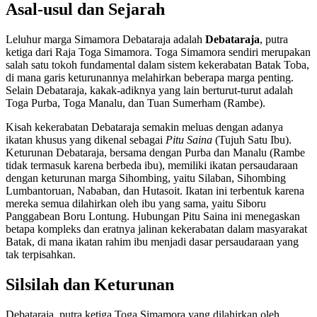
Asal-usul dan Sejarah
Leluhur marga Simamora Debataraja adalah
Debataraja
, putra
ketiga dari Raja Toga Simamora. Toga Simamora sendiri merupakan
salah satu tokoh fundamental dalam sistem kekerabatan Batak Toba,
di mana garis keturunannya melahirkan beberapa marga penting.
Selain Debataraja, kakak-adiknya yang lain berturut-turut adalah
Toga Purba, Toga Manalu, dan Tuan Sumerham (Rambe).
Kisah kekerabatan Debataraja semakin meluas dengan adanya
ikatan khusus yang dikenal sebagai
Pitu Saina
(Tujuh Satu Ibu).
Keturunan Debataraja, bersama dengan Purba dan Manalu (Rambe
tidak termasuk karena berbeda ibu), memiliki ikatan persaudaraan
dengan keturunan marga Sihombing, yaitu Silaban, Sihombing
Lumbantoruan, Nababan, dan Hutasoit. Ikatan ini terbentuk karena
mereka semua dilahirkan oleh ibu yang sama, yaitu Siboru
Panggabean Boru Lontung. Hubungan Pitu Saina ini menegaskan
betapa kompleks dan eratnya jalinan kekerabatan dalam masyarakat
Batak, di mana ikatan rahim ibu menjadi dasar persaudaraan yang
tak terpisahkan.
Silsilah dan Keturunan
Debataraja, putra ketiga Toga Simamora yang dilahirkan oleh