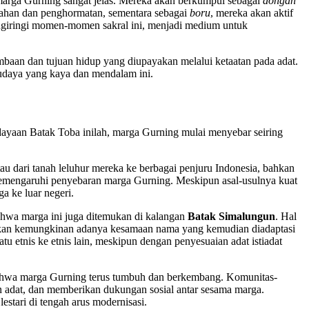
 marga Gurning sangat jelas. Mereka akan berkumpul sebagai
dongan
ahan dan penghormatan, sementara sebagai
boru
, mereka akan aktif
mengiringi momen-momen sakral ini, menjadi medium untuk
baan dan tujuan hidup yang diupayakan melalui ketaatan pada adat.
budaya yang kaya dan mendalam ini.
dayaan Batak Toba inilah, marga Gurning mulai menyebar seiring
au dari tanah leluhur mereka ke berbagai penjuru Indonesia, bahkan
 memengaruhi penyebaran marga Gurning. Meskipun asal-usulnya kuat
a ke luar negeri.
ahwa marga ini juga ditemukan di kalangan
Batak Simalungun
. Hal
u bahkan kemungkinan adanya kesamaan nama yang kemudian diadaptasi
u etnis ke etnis lain, meskipun dengan penyesuaian adat istiadat
an bahwa marga Gurning terus tumbuh dan berkembang. Komunitas-
n adat, dan memberikan dukungan sosial antar sesama marga.
stari di tengah arus modernisasi.