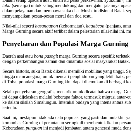
Dalam setiap upacara adat, entah itu pesta perkawinan, syukuran (
tubu
(semarga) untuk saling mendukung dan mengatur jalannya upac
dalam pelayanan dan membawa suka cita. Musik tradisional Batak sep
menyampaikan pesan-pesan moral dan doa restu.
Nilai-nilai seperti
hasangapon
(kehormatan),
hagabeon
(panjang umur
Marga Gurning secara aktif terlibat dalam pelestarian nilai-nilai 
Penyebaran dan Populasi Marga Gurning
Daerah asal atau
bona pasogit
marga Gurning secara spesifik terletak
dengan perkembangan zaman dan dinamika sosial masyarakat Batak.
Secara historis, suku Batak dikenal memiliki mobilitas yang tinggi.
hingga mancanegara, untuk mencari penghidupan yang lebih baik, pe
di Toba, populasi marga Gurning kini dapat ditemukan di berbagai kot
Selain penyebaran geografis, menarik untuk dicatat bahwa marga Gur
ini dapat dijelaskan melalui beberapa faktor, termasuk migrasi anta
ke dalam silsilah Simalungun. Interaksi budaya yang intens antara su
tertentu.
Saat ini, meskipun tidak ada data populasi yang pasti dan mutakhir 
komunitas Gurning di perantauan seringkali membentuk ikatan persau
Keberadaan
punguan
ini menjadi jembatan antara generasi muda deng