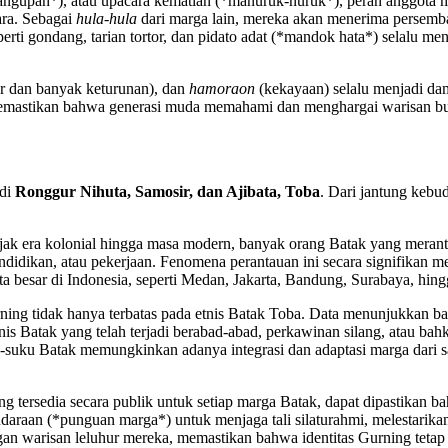
*mangupah*), atau upacara kematian (*manuruk-nuruk*), peran anggota
ara. Sebagai
hula-hula
dari marga lain, mereka akan menerima persemb
erti gondang, tarian tortor, dan pidato adat (*mandok hata*) selalu 
 dan banyak keturunan), dan
hamoraon
(kekayaan) selalu menjadi dam
ini, memastikan bahwa generasi muda memahami dan menghargai warisan 
 di
Ronggur Nihuta, Samosir, dan Ajibata, Toba
. Dari jantung kebu
 Sejak era kolonial hingga masa modern, banyak orang Batak yang merant
ndidikan, atau pekerjaan. Fenomena perantauan ini secara signifikan
a besar di Indonesia, seperti Medan, Jakarta, Bandung, Surabaya, hingg
ning tidak hanya terbatas pada etnis Batak Toba. Data menunjukkan b
r-etnis Batak yang telah terjadi berabad-abad, perkawinan silang, ata
b-suku Batak memungkinkan adanya integrasi dan adaptasi marga dari sat
yang tersedia secara publik untuk setiap marga Batak, dapat dipastik
daraan (*punguan marga*) untuk menjaga tali silaturahmi, melestarika
an warisan leluhur mereka, memastikan bahwa identitas Gurning tetap le