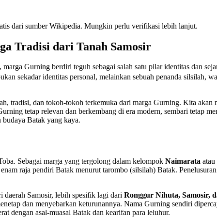
tis dari sumber Wikipedia. Mungkin perlu verifikasi lebih lanjut.
a Tradisi dari Tanah Samosir
rga Gurning berdiri teguh sebagai salah satu pilar identitas dan seja
bukan sekadar identitas personal, melainkan sebuah penanda silsilah, wa
ilah, tradisi, dan tokoh-tokoh terkemuka dari marga Gurning. Kita aka
Gurning tetap relevan dan berkembang di era modern, sembari tetap menja
n budaya Batak yang kaya.
k Toba. Sebagai marga yang tergolong dalam kelompok
Naimarata
atau
ri enam raja pendiri Batak menurut tarombo (silsilah) Batak. Penelusur
 daerah Samosir, lebih spesifik lagi dari
Ronggur Nihuta, Samosir, d
i menetap dan menyebarkan keturunannya. Nama Gurning sendiri diper
at dengan asal-muasal Batak dan kearifan para leluhur.