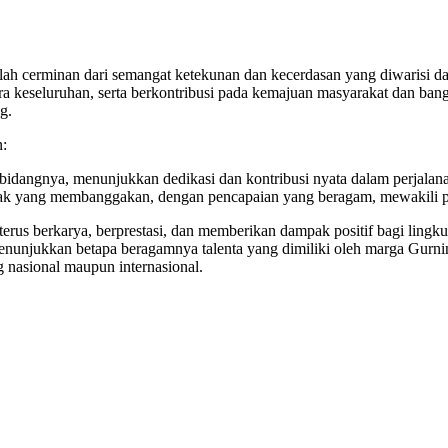
alah cerminan dari semangat ketekunan dan kecerdasan yang diwarisi 
 keseluruhan, serta berkontribusi pada kemajuan masyarakat dan bangs
g.
n:
 bidangnya, menunjukkan dedikasi dan kontribusi nyata dalam perjalan
ejak yang membanggakan, dengan pencapaian yang beragam, mewakili po
erus berkarya, berprestasi, dan memberikan dampak positif bagi lingku
 menunjukkan betapa beragamnya talenta yang dimiliki oleh marga Gurni
nasional maupun internasional.