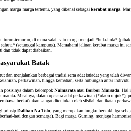
engan marga-marga tertentu, yang dikenal sebagai
kerabat marga
. Mar
an turun-temurun, di mana salah satu marga menjadi *hula-hula* (pihak
 sahuta* (setunggal kampung). Memahami jalinan kerabat marga ini san
 dan tidak dapat diabaikan.
asyarakat Batak
 dan menjalankan berbagai tradisi serta adat istiadat yang telah diwar
elahiran, perkawinan, hingga kematian, serta hubungan antar individu
gan posisinya dalam kelompok
Naimarata
atau
Borbor Marsada
. Hal
marata. Misalnya, dalam upacara adat perkawinan (*ulaon unjuk*), pera
mbawa berkat) akan sangat ditentukan oleh silsilah dan ikatan perkaw
i prinsip
Dalihan Na Tolu
, yang merupakan tungku berkaki tiga sebaga
berhati-hati dengan semarga). Bagi marga Gurning, menjaga harmonisa