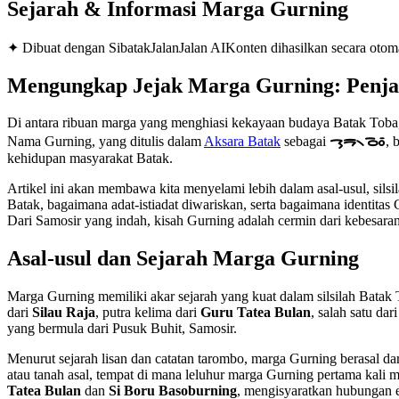
Sejarah & Informasi Marga
Gurning
✦ Dibuat dengan SibatakJalanJalan AI
Konten dihasilkan secara otoma
Mengungkap Jejak Marga Gurning: Penjag
Di antara ribuan marga yang menghiasi kekayaan budaya Batak Toba, ma
Nama Gurning, yang ditulis dalam
Aksara Batak
sebagai
ᯎᯮᯒ᯲ᯉᯪᯰ
, 
kehidupan masyarakat Batak.
Artikel ini akan membawa kita menyelami lebih dalam asal-usul, sils
Batak, bagaimana adat-istiadat diwariskan, serta bagaimana identitas 
Dari Samosir yang indah, kisah Gurning adalah cermin dari kebesara
Asal-usul dan Sejarah Marga Gurning
Marga Gurning memiliki akar sejarah yang kuat dalam silsilah Bata
dari
Silau Raja
, putra kelima dari
Guru Tatea Bulan
, salah satu da
yang bermula dari Pusuk Buhit, Samosir.
Menurut sejarah lisan dan catatan tarombo, marga Gurning berasal dari
atau tanah asal, tempat di mana leluhur marga Gurning pertama kal
Tatea Bulan
dan
Si Boru Basoburning
, mengisyaratkan hubungan er