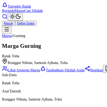
Tarombo Batak
Beranda
Marga
Cari Silsilah
Masuk
Daftar Gratis
Marga
/
Gurning
Marga
Gurning
Batak Toba
Ronggur Nihuta, Samosir Ajibata, Toba
Lihat Anggota Marga
Tambahkan Silsilah Anda
Bagikan
Sub-Etnis
Batak Toba
Asal Daerah
Ronggur Nihuta, Samosir Ajibata, Toba