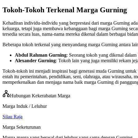
Tokoh-Tokoh Terkenal Marga Gurning
Kehadiran individu-individu yang berprestasi dari marga Gurning ad
keluarga, tetapi juga membawa kebanggaan bagi marga Gurning secara
tersedia secara luas, nama-nama mereka dikenal dalam berbagai bidan
Beberapa tokoh terkenal yang menyandang marga Gurning antara lai
Abdul Rahman Gurning
: Seorang tokoh yang dikenal dalam
Alexander Gurning
: Tokoh lain yang juga memiliki rekam j
Tokoh-tokoh ini menjadi inspirasi bagi generasi muda Gurning untuk t
entah itu pemerintahan, pendidikan, seni, olahraga, atau wirausaha,
memperkenalkan dan menjaga nama baik marga Gurning di panggung 
Hubungan Kekerabatan Marga
Marga Induk / Leluhur
Silau Raja
Marga Seketurunan
Marga-marga yang berasal dari leluhur yang sama dengan
Gurning