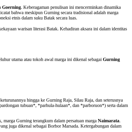
ma
Goerning
. Keberagaman penulisan ini mencerminkan dinamika
 dicatat bahwa meskipun Gurning secara tradisional adalah marga
eksi etnis dalam suku Batak secara luas.
kekayaan warisan literasi Batak. Kehadiran aksara ini dalam identitas
eluhur utama atau tokoh awal marga ini dikenal sebagai
Gurning
s keturunannya hingga ke Gurning Raja, Silau Raja, dan seterusnya
*pardongan tubuan*, *parhula-hulaan*, dan *parboruon*) serta dalam
ak, marga Gurning terangkum dalam persatuan marga
Naimarata
.
yang juga dikenal sebagai Borbor Marsada. Ketergabungan dalam