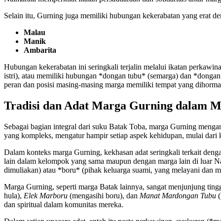
Selain itu, Gurning juga memiliki hubungan kekerabatan yang erat d
Malau
Manik
Ambarita
Hubungan kekerabatan ini seringkali terjalin melalui ikatan perkawin
istri), atau memiliki hubungan *dongan tubu* (semarga) dan *dongan
peran dan posisi masing-masing marga memiliki tempat yang dihormati
Tradisi dan Adat Marga Gurning dalam M
Sebagai bagian integral dari suku Batak Toba, marga Gurning menganut
yang kompleks, mengatur hampir setiap aspek kehidupan, mulai dari k
Dalam konteks marga Gurning, kekhasan adat seringkali terkait den
lain dalam kelompok yang sama maupun dengan marga lain di luar Nai
dimuliakan) atau *boru* (pihak keluarga suami, yang melayani dan me
Marga Gurning, seperti marga Batak lainnya, sangat menjunjung tingg
hula),
Elek Marboru
(mengasihi boru), dan
Manat Mardongan Tubu
(
dan spiritual dalam komunitas mereka.