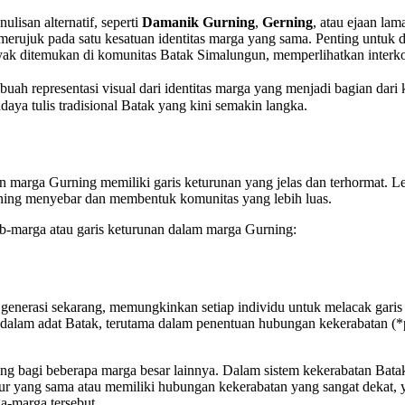
isan alternatif, seperti
Damanik Gurning
,
Gerning
, atau ejaan la
p merujuk pada satu kesatuan identitas marga yang sama. Penting untuk
nyak ditemukan di komunitas Batak Simalungun, memperlihatkan interkon
buah representasi visual dari identitas marga yang menjadi bagian dari 
a tulis tradisional Batak yang kini semakin langka.
an marga Gurning memiliki garis keturunan yang jelas dan terhormat. L
rning menyebar dan membentuk komunitas yang lebih luas.
ub-marga atau garis keturunan dalam marga Gurning:
ga generasi sekarang, memungkinkan setiap individu untuk melacak gari
l dalam adat Batak, terutama dalam penentuan hubungan kekerabatan (
g bagi beberapa marga besar lainnya. Dalam sistem kekerabatan Bat
ur yang sama atau memiliki hubungan kekerabatan yang sangat dekat, 
a-marga tersebut.