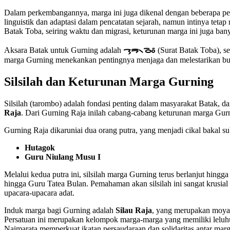
Dalam perkembangannya, marga ini juga dikenal dengan beberapa penul
linguistik dan adaptasi dalam pencatatan sejarah, namun intinya teta
Batak Toba, seiring waktu dan migrasi, keturunan marga ini juga ba
Aksara Batak untuk Gurning adalah
ᯎᯮᯒ᯲ᯉᯪᯰ
(Surat Batak Toba), se
marga Gurning menekankan pentingnya menjaga dan melestarikan buday
Silsilah dan Keturunan Marga Gurning
Silsilah (tarombo) adalah fondasi penting dalam masyarakat Batak, d
Raja
. Dari Gurning Raja inilah cabang-cabang keturunan marga Gu
Gurning Raja dikaruniai dua orang putra, yang menjadi cikal bakal s
Hutagok
Guru Niulang Musu I
Melalui kedua putra ini, silsilah marga Gurning terus berlanjut hing
hingga Guru Tatea Bulan. Pemahaman akan silsilah ini sangat krusia
upacara-upacara adat.
Induk marga bagi Gurning adalah
Silau Raja
, yang merupakan moyan
Persatuan ini merupakan kelompok marga-marga yang memiliki leluh
Naimarata memperkuat ikatan persaudaraan dan solidaritas antar marg