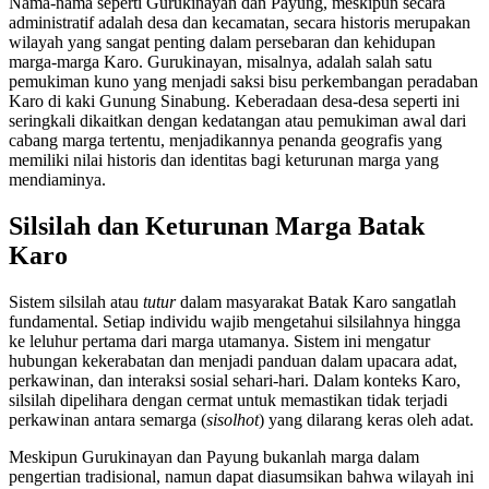
Nama-nama seperti Gurukinayan dan Payung, meskipun secara
administratif adalah desa dan kecamatan, secara historis merupakan
wilayah yang sangat penting dalam persebaran dan kehidupan
marga-marga Karo. Gurukinayan, misalnya, adalah salah satu
pemukiman kuno yang menjadi saksi bisu perkembangan peradaban
Karo di kaki Gunung Sinabung. Keberadaan desa-desa seperti ini
seringkali dikaitkan dengan kedatangan atau pemukiman awal dari
cabang marga tertentu, menjadikannya penanda geografis yang
memiliki nilai historis dan identitas bagi keturunan marga yang
mendiaminya.
Silsilah dan Keturunan Marga Batak
Karo
Sistem silsilah atau
tutur
dalam masyarakat Batak Karo sangatlah
fundamental. Setiap individu wajib mengetahui silsilahnya hingga
ke leluhur pertama dari marga utamanya. Sistem ini mengatur
hubungan kekerabatan dan menjadi panduan dalam upacara adat,
perkawinan, dan interaksi sosial sehari-hari. Dalam konteks Karo,
silsilah dipelihara dengan cermat untuk memastikan tidak terjadi
perkawinan antara semarga (
sisolhot
) yang dilarang keras oleh adat.
Meskipun Gurukinayan dan Payung bukanlah marga dalam
pengertian tradisional, namun dapat diasumsikan bahwa wilayah ini