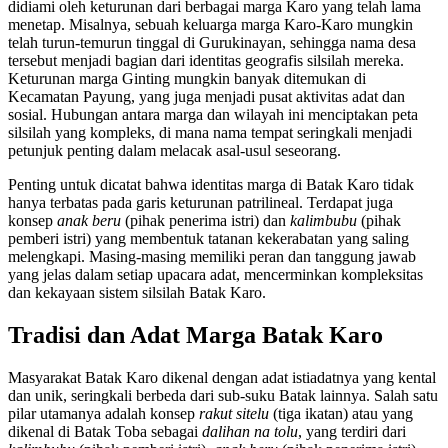
didiami oleh keturunan dari berbagai marga Karo yang telah lama
menetap. Misalnya, sebuah keluarga marga Karo-Karo mungkin
telah turun-temurun tinggal di Gurukinayan, sehingga nama desa
tersebut menjadi bagian dari identitas geografis silsilah mereka.
Keturunan marga Ginting mungkin banyak ditemukan di
Kecamatan Payung, yang juga menjadi pusat aktivitas adat dan
sosial. Hubungan antara marga dan wilayah ini menciptakan peta
silsilah yang kompleks, di mana nama tempat seringkali menjadi
petunjuk penting dalam melacak asal-usul seseorang.
Penting untuk dicatat bahwa identitas marga di Batak Karo tidak
hanya terbatas pada garis keturunan patrilineal. Terdapat juga
konsep
anak beru
(pihak penerima istri) dan
kalimbubu
(pihak
pemberi istri) yang membentuk tatanan kekerabatan yang saling
melengkapi. Masing-masing memiliki peran dan tanggung jawab
yang jelas dalam setiap upacara adat, mencerminkan kompleksitas
dan kekayaan sistem silsilah Batak Karo.
Tradisi dan Adat Marga Batak Karo
Masyarakat Batak Karo dikenal dengan adat istiadatnya yang kental
dan unik, seringkali berbeda dari sub-suku Batak lainnya. Salah satu
pilar utamanya adalah konsep
rakut sitelu
(tiga ikatan) atau yang
dikenal di Batak Toba sebagai
dalihan na tolu
, yang terdiri dari