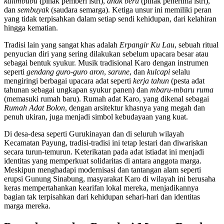
kalimbubu
(pihak pemberi istri),
anak beru
(pihak penerima istri),
dan
sembuyak
(saudara semarga). Ketiga unsur ini memiliki peran
yang tidak terpisahkan dalam setiap sendi kehidupan, dari kelahiran
hingga kematian.
Tradisi lain yang sangat khas adalah
Erpangir Ku Lau
, sebuah ritual
penyucian diri yang sering dilakukan sebelum upacara besar atau
sebagai bentuk syukur. Musik tradisional Karo dengan instrumen
seperti
gendang guro-guro aron
,
sarune
, dan
kulcapi
selalu
mengiringi berbagai upacara adat seperti
kerja tahun
(pesta adat
tahunan sebagai ungkapan syukur panen) dan
mbaru-mbaru ruma
(memasuki rumah baru). Rumah adat Karo, yang dikenal sebagai
Rumah Adat Bolon
, dengan arsitektur khasnya yang megah dan
penuh ukiran, juga menjadi simbol kebudayaan yang kuat.
Di desa-desa seperti Gurukinayan dan di seluruh wilayah
Kecamatan Payung, tradisi-tradisi ini tetap lestari dan diwariskan
secara turun-temurun. Keterikatan pada adat istiadat ini menjadi
identitas yang memperkuat solidaritas di antara anggota marga.
Meskipun menghadapi modernisasi dan tantangan alam seperti
erupsi Gunung Sinabung, masyarakat Karo di wilayah ini berusaha
keras mempertahankan kearifan lokal mereka, menjadikannya
bagian tak terpisahkan dari kehidupan sehari-hari dan identitas
marga mereka.