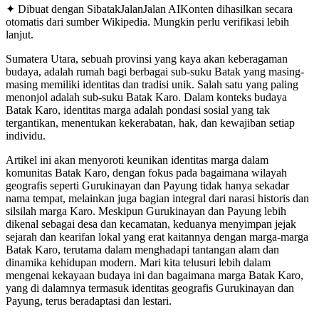
✦ Dibuat dengan SibatakJalanJalan AI
Konten dihasilkan secara
otomatis dari sumber Wikipedia. Mungkin perlu verifikasi lebih
lanjut.
Sumatera Utara, sebuah provinsi yang kaya akan keberagaman
budaya, adalah rumah bagi berbagai sub-suku Batak yang masing-
masing memiliki identitas dan tradisi unik. Salah satu yang paling
menonjol adalah sub-suku Batak Karo. Dalam konteks budaya
Batak Karo, identitas marga adalah pondasi sosial yang tak
tergantikan, menentukan kekerabatan, hak, dan kewajiban setiap
individu.
Artikel ini akan menyoroti keunikan identitas marga dalam
komunitas Batak Karo, dengan fokus pada bagaimana wilayah
geografis seperti Gurukinayan dan Payung tidak hanya sekadar
nama tempat, melainkan juga bagian integral dari narasi historis dan
silsilah marga Karo. Meskipun Gurukinayan dan Payung lebih
dikenal sebagai desa dan kecamatan, keduanya menyimpan jejak
sejarah dan kearifan lokal yang erat kaitannya dengan marga-marga
Batak Karo, terutama dalam menghadapi tantangan alam dan
dinamika kehidupan modern. Mari kita telusuri lebih dalam
mengenai kekayaan budaya ini dan bagaimana marga Batak Karo,
yang di dalamnya termasuk identitas geografis Gurukinayan dan
Payung, terus beradaptasi dan lestari.