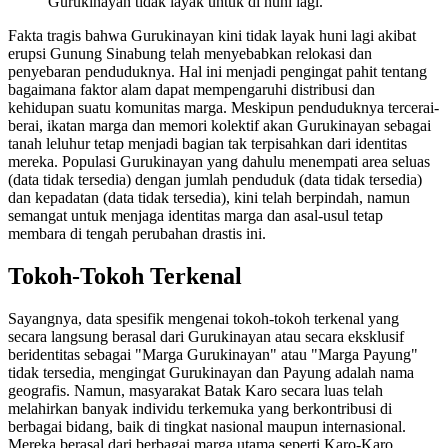
Gurukinayan tidak layak untuk di huni lagi."
Fakta tragis bahwa Gurukinayan kini tidak layak huni lagi akibat
erupsi Gunung Sinabung telah menyebabkan relokasi dan
penyebaran penduduknya. Hal ini menjadi pengingat pahit tentang
bagaimana faktor alam dapat mempengaruhi distribusi dan
kehidupan suatu komunitas marga. Meskipun penduduknya tercerai-
berai, ikatan marga dan memori kolektif akan Gurukinayan sebagai
tanah leluhur tetap menjadi bagian tak terpisahkan dari identitas
mereka. Populasi Gurukinayan yang dahulu menempati area seluas
(data tidak tersedia) dengan jumlah penduduk (data tidak tersedia)
dan kepadatan (data tidak tersedia), kini telah berpindah, namun
semangat untuk menjaga identitas marga dan asal-usul tetap
membara di tengah perubahan drastis ini.
Tokoh-Tokoh Terkenal
Sayangnya, data spesifik mengenai tokoh-tokoh terkenal yang
secara langsung berasal dari Gurukinayan atau secara eksklusif
beridentitas sebagai "Marga Gurukinayan" atau "Marga Payung"
tidak tersedia, mengingat Gurukinayan dan Payung adalah nama
geografis. Namun, masyarakat Batak Karo secara luas telah
melahirkan banyak individu terkemuka yang berkontribusi di
berbagai bidang, baik di tingkat nasional maupun internasional.
Mereka berasal dari berbagai marga utama seperti Karo-Karo,