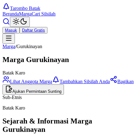
Tarombo Batak
Beranda
Marga
Cari Silsilah
Masuk
Daftar Gratis
Marga
/
Gurukinayan
Marga
Gurukinayan
Batak Karo
Lihat Anggota Marga
Tambahkan Silsilah Anda
Bagikan
Ajukan Permintaan Sunting
Sub-Etnis
Batak Karo
Sejarah & Informasi Marga
Gurukinayan