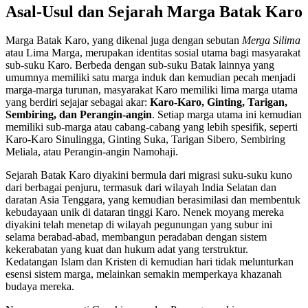
Asal-Usul dan Sejarah Marga Batak Karo
Marga Batak Karo, yang dikenal juga dengan sebutan
Merga Silima
atau Lima Marga, merupakan identitas sosial utama bagi masyarakat
sub-suku Karo. Berbeda dengan sub-suku Batak lainnya yang
umumnya memiliki satu marga induk dan kemudian pecah menjadi
marga-marga turunan, masyarakat Karo memiliki lima marga utama
yang berdiri sejajar sebagai akar:
Karo-Karo, Ginting, Tarigan,
Sembiring, dan Perangin-angin
. Setiap marga utama ini kemudian
memiliki sub-marga atau cabang-cabang yang lebih spesifik, seperti
Karo-Karo Sinulingga, Ginting Suka, Tarigan Sibero, Sembiring
Meliala, atau Perangin-angin Namohaji.
Sejarah Batak Karo diyakini bermula dari migrasi suku-suku kuno
dari berbagai penjuru, termasuk dari wilayah India Selatan dan
daratan Asia Tenggara, yang kemudian berasimilasi dan membentuk
kebudayaan unik di dataran tinggi Karo. Nenek moyang mereka
diyakini telah menetap di wilayah pegunungan yang subur ini
selama berabad-abad, membangun peradaban dengan sistem
kekerabatan yang kuat dan hukum adat yang terstruktur.
Kedatangan Islam dan Kristen di kemudian hari tidak melunturkan
esensi sistem marga, melainkan semakin memperkaya khazanah
budaya mereka.