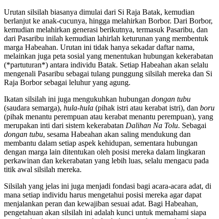
Urutan silsilah biasanya dimulai dari Si Raja Batak, kemudian
berlanjut ke anak-cucunya, hingga melahirkan Borbor. Dari Borbor,
kemudian melahirkan generasi berikutnya, termasuk Pasaribu, dan
dari Pasaribu inilah kemudian lahirlah keturunan yang membentuk
marga Habeahan. Urutan ini tidak hanya sekadar daftar nama,
melainkan juga peta sosial yang menentukan hubungan kekerabatan
(*partuturan*) antara individu Batak. Setiap Habeahan akan selalu
mengenali Pasaribu sebagai tulang punggung silsilah mereka dan Si
Raja Borbor sebagai leluhur yang agung.
Ikatan silsilah ini juga mengukuhkan hubungan
dongan tubu
(saudara semarga),
hula-hula
(pihak istri atau kerabat istri), dan
boru
(pihak menantu perempuan atau kerabat menantu perempuan), yang
merupakan inti dari sistem kekerabatan
Dalihan Na Tolu
. Sebagai
dongan tubu
, sesama Habeahan akan saling mendukung dan
membantu dalam setiap aspek kehidupan, sementara hubungan
dengan marga lain ditentukan oleh posisi mereka dalam lingkaran
perkawinan dan kekerabatan yang lebih luas, selalu mengacu pada
titik awal silsilah mereka.
Silsilah yang jelas ini juga menjadi fondasi bagi acara-acara adat, di
mana setiap individu harus mengetahui posisi mereka agar dapat
menjalankan peran dan kewajiban sesuai adat. Bagi Habeahan,
pengetahuan akan silsilah ini adalah kunci untuk memahami siapa