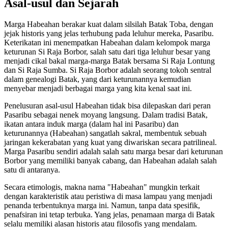
Asal-usul dan Sejarah
Marga Habeahan berakar kuat dalam silsilah Batak Toba, dengan
jejak historis yang jelas terhubung pada leluhur mereka, Pasaribu.
Keterikatan ini menempatkan Habeahan dalam kelompok marga
keturunan Si Raja Borbor, salah satu dari tiga leluhur besar yang
menjadi cikal bakal marga-marga Batak bersama Si Raja Lontung
dan Si Raja Sumba. Si Raja Borbor adalah seorang tokoh sentral
dalam genealogi Batak, yang dari keturunannya kemudian
menyebar menjadi berbagai marga yang kita kenal saat ini.
Penelusuran asal-usul Habeahan tidak bisa dilepaskan dari peran
Pasaribu sebagai nenek moyang langsung. Dalam tradisi Batak,
ikatan antara induk marga (dalam hal ini Pasaribu) dan
keturunannya (Habeahan) sangatlah sakral, membentuk sebuah
jaringan kekerabatan yang kuat yang diwariskan secara patrilineal.
Marga Pasaribu sendiri adalah salah satu marga besar dari keturunan
Borbor yang memiliki banyak cabang, dan Habeahan adalah salah
satu di antaranya.
Secara etimologis, makna nama "Habeahan" mungkin terkait
dengan karakteristik atau peristiwa di masa lampau yang menjadi
penanda terbentuknya marga ini. Namun, tanpa data spesifik,
penafsiran ini tetap terbuka. Yang jelas, penamaan marga di Batak
selalu memiliki alasan historis atau filosofis yang mendalam.