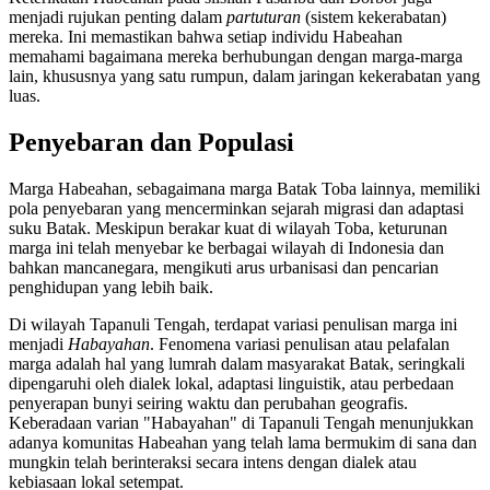
menjadi rujukan penting dalam
partuturan
(sistem kekerabatan)
mereka. Ini memastikan bahwa setiap individu Habeahan
memahami bagaimana mereka berhubungan dengan marga-marga
lain, khususnya yang satu rumpun, dalam jaringan kekerabatan yang
luas.
Penyebaran dan Populasi
Marga Habeahan, sebagaimana marga Batak Toba lainnya, memiliki
pola penyebaran yang mencerminkan sejarah migrasi dan adaptasi
suku Batak. Meskipun berakar kuat di wilayah Toba, keturunan
marga ini telah menyebar ke berbagai wilayah di Indonesia dan
bahkan mancanegara, mengikuti arus urbanisasi dan pencarian
penghidupan yang lebih baik.
Di wilayah Tapanuli Tengah, terdapat variasi penulisan marga ini
menjadi
Habayahan
. Fenomena variasi penulisan atau pelafalan
marga adalah hal yang lumrah dalam masyarakat Batak, seringkali
dipengaruhi oleh dialek lokal, adaptasi linguistik, atau perbedaan
penyerapan bunyi seiring waktu dan perubahan geografis.
Keberadaan varian "Habayahan" di Tapanuli Tengah menunjukkan
adanya komunitas Habeahan yang telah lama bermukim di sana dan
mungkin telah berinteraksi secara intens dengan dialek atau
kebiasaan lokal setempat.