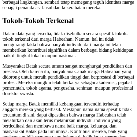
berbagai lingkungan, sembari tetap memegang teguh identitas marga
sebagai penanda asal-usul dan kekerabatan mereka.
Tokoh-Tokoh Terkenal
Dalam data yang tersedia, tidak disebutkan secara spesifik tokoh-
tokoh terkenal dari marga Habeahan. Namun, hal ini tidak
mengurangi fakta bahwa banyak individu dari marga ini telah
memberikan kontribusi signifikan dalam berbagai bidang kehidupan,
baik di tingkat lokal maupun nasional.
Masyarakat Batak secara umum sangat menghargai pendidikan dan
prestasi. Oleh karena itu, banyak anak-anak marga Habeahan yang
didorong untuk meraih pendidikan tinggi dan berprestasi di berbagai
profesi. Mereka mungkin telah berkarya sebagai akademisi, pejabat
pemerintah, tokoh agama, pengusaha, seniman, maupun profesional
di sektor swasta.
Setiap marga Batak memiliki kebanggaan tersendiri terhadap
anggota mereka yang berhasil. Meskipun nama-nama spesifik tidak
tercantum di sini, dapat dipastikan bahwa marga Habeahan telah
melahirkan dan akan terus melahirkan individu-individu yang
berdedikasi dan membawa nama baik marga, keluarga, dan
masyarakat Batak pada umumnya. Kontribusi mereka, baik yang
terekspos publik maupun yang bekerja di balik layar, merupakan