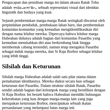
Pengucapan dan penulisan marga ini dalam aksara Batak Toba
adalah ᯂᯅᯩᯀᯂᯉ᯲, sebuah representasi visual dari identitas
linguistik dan budaya yang kuat.
Sejarah pembentukan marga-marga Batak seringkali diwarnai oleh
perpindahan penduduk, pembukaan lahan baru, dan pembentukan
komunitas-komunitas yang kemudian mengidentifikasikan diri
dengan nama leluhur mereka. Dipercaya bahwa leluhur marga
Habeahan dulunya adalah bagian dari komunitas Pasaribu yang
kemudian memisahkan diri atau berkembang biak hingga
membentuk cabang tersendiri, namun tetap mengakui Pasaribu
sebagai induk marga mereka, dan Si Raja Borbor sebagai leluhur
yang lebih tinggi.
Silsilah dan Keturunan
Silsilah marga Habeahan adalah salah satu pilar utama dalam
pemahaman identitasnya. Mereka diakui secara luas sebagai
keturunan dari Pasaribu. Dalam struktur silsilah Batak, Pasaribu
sendiri adalah bagian dari kelompok marga yang berafiliasi dengan
Si Raja Borbor. Ini berarti bahwa Habeahan memiliki hubungan
kekerabatan yang luas dengan marga-marga lain yang juga
merupakan keturunan Borbor, menciptakan sebuah ikatan
persaudaraan yang melampaui batas marga inti.