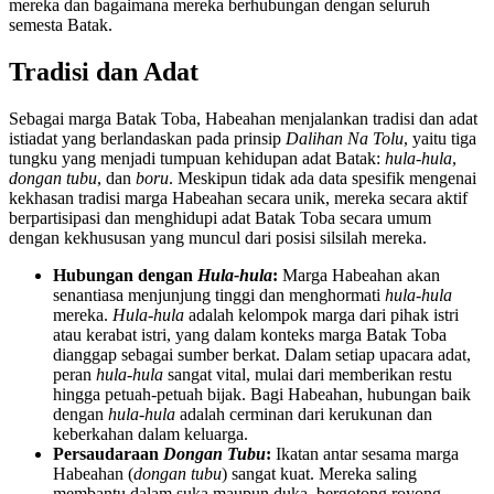
mereka dan bagaimana mereka berhubungan dengan seluruh
semesta Batak.
Tradisi dan Adat
Sebagai marga Batak Toba, Habeahan menjalankan tradisi dan adat
istiadat yang berlandaskan pada prinsip
Dalihan Na Tolu
, yaitu tiga
tungku yang menjadi tumpuan kehidupan adat Batak:
hula-hula
,
dongan tubu
, dan
boru
. Meskipun tidak ada data spesifik mengenai
kekhasan tradisi marga Habeahan secara unik, mereka secara aktif
berpartisipasi dan menghidupi adat Batak Toba secara umum
dengan kekhususan yang muncul dari posisi silsilah mereka.
Hubungan dengan
Hula-hula
:
Marga Habeahan akan
senantiasa menjunjung tinggi dan menghormati
hula-hula
mereka.
Hula-hula
adalah kelompok marga dari pihak istri
atau kerabat istri, yang dalam konteks marga Batak Toba
dianggap sebagai sumber berkat. Dalam setiap upacara adat,
peran
hula-hula
sangat vital, mulai dari memberikan restu
hingga petuah-petuah bijak. Bagi Habeahan, hubungan baik
dengan
hula-hula
adalah cerminan dari kerukunan dan
keberkahan dalam keluarga.
Persaudaraan
Dongan Tubu
:
Ikatan antar sesama marga
Habeahan (
dongan tubu
) sangat kuat. Mereka saling
membantu dalam suka maupun duka, bergotong royong