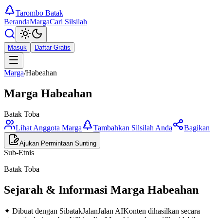
Tarombo Batak
Beranda
Marga
Cari Silsilah
Masuk
Daftar Gratis
Marga
/
Habeahan
Marga
Habeahan
Batak Toba
Lihat Anggota Marga
Tambahkan Silsilah Anda
Bagikan
Ajukan Permintaan Sunting
Sub-Etnis
Batak Toba
Sejarah & Informasi Marga
Habeahan
✦ Dibuat dengan SibatakJalanJalan AI
Konten dihasilkan secara