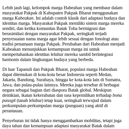
Lebih jauh lagi, kelompok marga Habeahan yang membaur dalam
masyarakat Pakpak di Kabupaten Pakpak Bharat menggunakan
marga
Kabeakan
. Ini adalah contoh klasik dari adaptasi budaya dan
identitas marga. Masyarakat Pakpak memiliki sistem marga mereka
sendiri, dan ketika komunitas Batak Toba bermigrasi dan
berasimilasi dengan masyarakat Pakpak, seringkali terjadi
penyesuaian nama marga agar lebih sesuai dengan fonologi atau
tradisi penamaan marga Pakpak. Perubahan dari Habeahan menjadi
Kabeakan menunjukkan kemampuan marga ini untuk
mempertahankan identitas leluhur mereka sambil berintegrasi
harmonis dalam lingkungan budaya yang berbeda.
Di luar Tapanuli dan Pakpak Bharat, populasi marga Habeahan
dapat ditemukan di kota-kota besar Indonesia seperti Medan,
Jakarta, Bandung, Surabaya, hingga ke kota-kota lain di Sumatra,
Jawa, dan pulau-pulau lainnya. Mereka juga tersebar di berbagai
negara sebagai bagian dari diaspora Batak global. Meskipun
demikian, ikatan kekerabatan dan rasa kepemilikan terhadap
bona
pasogit
(tanah leluhur) tetap kuat, seringkali terwujud dalam
perkumpulan-perkumpulan marga (punguan) yang aktif di
perantauan.
Penyebaran ini tidak hanya menggambarkan mobilitas, tetapi juga
daya tahan dan kemampuan adaptasi masyarakat Batak dalam