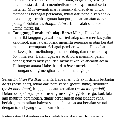
dalam pesta adat, dan memberikan dukungan moral serta
material. Musyawarah marga seringkali diadakan untuk
membahas berbagai persoalan, mulai dari pendidikan anak-
anak hingga pembangunan kampung halaman atau
bona
pasogit
. Solidaritas
dongan tubu
adalah salah satu kekuatan
utama marga ini.
Tanggung Jawab terhadap
Boru
:
Marga Habeahan juga
memiliki tanggung jawab besar terhadap
boru
mereka, yaitu
kelompok marga dari pihak menantu perempuan atau kerabat
menantu perempuan. Sebagai pemberi wanita, Habeahan
berkewajiban melindungi, membimbing, dan mendukung
boru
mereka. Dalam upacara adat,
boru
memiliki peran
penting dalam melayani dan memastikan kelancaran acara.
Hubungan antara Habeahan dan
boru
mereka adalah
hubungan saling menghormati dan melengkapi.
Selain
Dalihan Na Tolu
, marga Habeahan juga aktif dalam berbagai
horja
(pesta adat), mulai dari pernikahan (
pesta unjuk
), syukuran
(
pesta bona taon
), hingga upacara kematian (
pesta mangadati
).
Dalam setiap
horja
, peran masing-masing anggota marga, baik laki-
laki maupun perempuan, diatur berdasarkan adat istiadat yang
berlaku, memastikan bahwa setiap tahapan acara berjalan sesuai
dengan tradisi yang diwariskan leluhur.
Keterikatan Habeahan pada silsilah Pasaribu dan Borbor juga