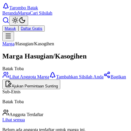
Tarombo Batak
Beranda
Marga
Cari Silsilah
Masuk
Daftar Gratis
Marga
/
Hasugian/Kasogihen
Marga
Hasugian/Kasogihen
Batak Toba
Lihat Anggota Marga
Tambahkan Silsilah Anda
Bagikan
Ajukan Permintaan Sunting
Sub-Etnis
Batak Toba
Anggota Terdaftar
Lihat semua
Belum ada anggota terdaftar untuk marga ini.