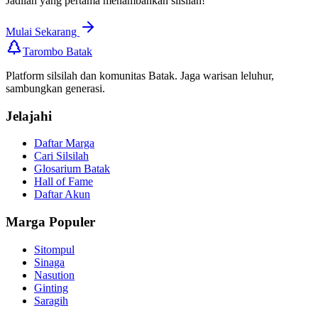
Jadilah yang pertama menambahkan silsilah!
Mulai Sekarang
Tarombo Batak
Platform silsilah dan komunitas Batak. Jaga warisan leluhur,
sambungkan generasi.
Jelajahi
Daftar Marga
Cari Silsilah
Glosarium Batak
Hall of Fame
Daftar Akun
Marga Populer
Sitompul
Sinaga
Nasution
Ginting
Saragih