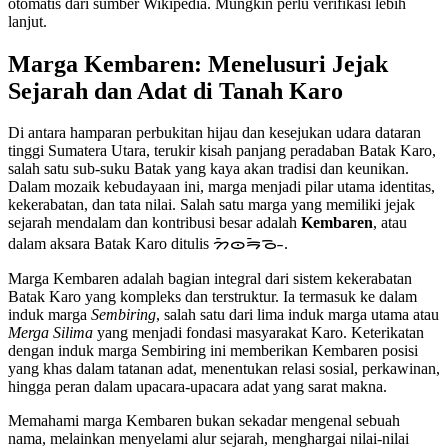
otomatis dari sumber Wikipedia. Mungkin perlu verifikasi lebih
lanjut.
Marga Kembaren: Menelusuri Jejak
Sejarah dan Adat di Tanah Karo
Di antara hamparan perbukitan hijau dan kesejukan udara dataran
tinggi Sumatera Utara, terukir kisah panjang peradaban Batak Karo,
salah satu sub-suku Batak yang kaya akan tradisi dan keunikan.
Dalam mozaik kebudayaan ini, marga menjadi pilar utama identitas,
kekerabatan, dan tata nilai. Salah satu marga yang memiliki jejak
sejarah mendalam dan kontribusi besar adalah
Kembaren
, atau
dalam aksara Batak Karo ditulis ᯂᯩᯣᯒᯩᯉ᯳.
Marga Kembaren adalah bagian integral dari sistem kekerabatan
Batak Karo yang kompleks dan terstruktur. Ia termasuk ke dalam
induk marga
Sembiring
, salah satu dari lima induk marga utama atau
Merga Silima
yang menjadi fondasi masyarakat Karo. Keterikatan
dengan induk marga Sembiring ini memberikan Kembaren posisi
yang khas dalam tatanan adat, menentukan relasi sosial, perkawinan,
hingga peran dalam upacara-upacara adat yang sarat makna.
Memahami marga Kembaren bukan sekadar mengenal sebuah
nama, melainkan menyelami alur sejarah, menghargai nilai-nilai