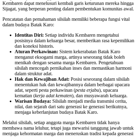
Kembaren dapat menelusuri kembali garis keturunan mereka hingga
Sijagat, yang berperan penting dalam pembentukan komunitas awal.
Pencatatan dan pemahaman silsilah memiliki beberapa fungsi vital
dalam budaya Batak Karo:
Identitas Diri:
Setiap individu Kembaren mengetahui
posisinya dalam keluarga besar, memberikan rasa kepemilikan
dan koneksi historis.
Aturan Perkawinan:
Sistem kekerabatan Batak Karo
menganut eksogami marga, artinya seseorang tidak boleh
menikah dengan sesama marga Kembaren. Pengetahuan
silsilah mencegah pernikahan inses dan memastikan harmoni
dalam struktur adat.
Hak dan Kewajiban Adat:
Posisi seseorang dalam silsilah
menentukan hak dan kewajibannya dalam berbagai upacara
adat, seperti pesta perkawinan (
pesta erjabu
), upacara
kematian (
kerja adat kematen
), dan musyawarah keluarga.
Warisan Budaya:
Silsilah menjadi media transmisi cerita,
nilai, dan sejarah dari satu generasi ke generasi berikutnya,
menjaga keberlanjutan budaya Batak Karo.
Melalui silsilah, setiap anggota marga Kembaren tidak hanya
membawa nama leluhur, tetapi juga mewarisi tanggung jawab untuk
menjaga kehormatan marga dan meneruskan tradisi kepada generasi