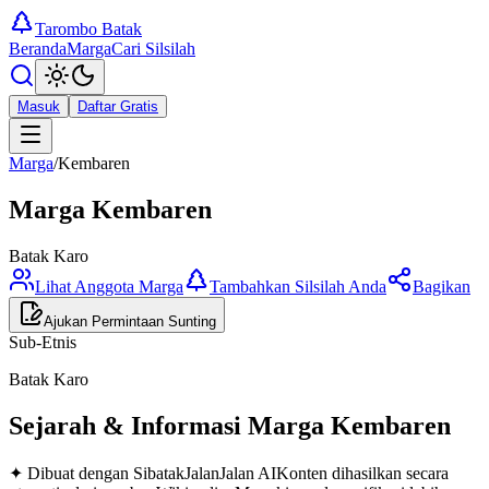
Tarombo Batak
Beranda
Marga
Cari Silsilah
Masuk
Daftar Gratis
Marga
/
Kembaren
Marga
Kembaren
Batak Karo
Lihat Anggota Marga
Tambahkan Silsilah Anda
Bagikan
Ajukan Permintaan Sunting
Sub-Etnis
Batak Karo
Sejarah & Informasi Marga
Kembaren
✦ Dibuat dengan SibatakJalanJalan AI
Konten dihasilkan secara