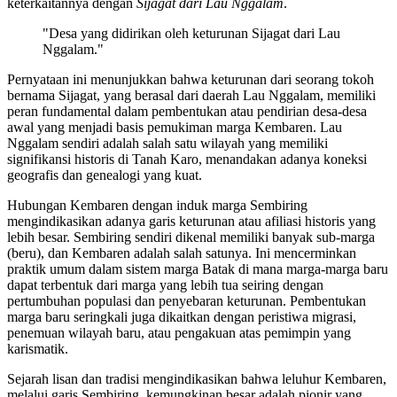
keterkaitannya dengan
Sijagat dari Lau Nggalam
.
"Desa yang didirikan oleh keturunan Sijagat dari Lau
Nggalam."
Pernyataan ini menunjukkan bahwa keturunan dari seorang tokoh
bernama Sijagat, yang berasal dari daerah Lau Nggalam, memiliki
peran fundamental dalam pembentukan atau pendirian desa-desa
awal yang menjadi basis pemukiman marga Kembaren. Lau
Nggalam sendiri adalah salah satu wilayah yang memiliki
signifikansi historis di Tanah Karo, menandakan adanya koneksi
geografis dan genealogi yang kuat.
Hubungan Kembaren dengan induk marga Sembiring
mengindikasikan adanya garis keturunan atau afiliasi historis yang
lebih besar. Sembiring sendiri dikenal memiliki banyak sub-marga
(beru), dan Kembaren adalah salah satunya. Ini mencerminkan
praktik umum dalam sistem marga Batak di mana marga-marga baru
dapat terbentuk dari marga yang lebih tua seiring dengan
pertumbuhan populasi dan penyebaran keturunan. Pembentukan
marga baru seringkali juga dikaitkan dengan peristiwa migrasi,
penemuan wilayah baru, atau pengakuan atas pemimpin yang
karismatik.
Sejarah lisan dan tradisi mengindikasikan bahwa leluhur Kembaren,
melalui garis Sembiring, kemungkinan besar adalah pionir yang