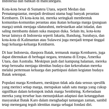
Indonesia dan bahkan di mancanegara.
Kota-kota besar di Sumatera Utara, seperti Medan dan
Pematangsiantar, menjadi destinasi utama bagi banyak perantau
Kembaren. Di kota-kota ini, mereka seringkali membentuk
komunitas-komunitas perantau atau ikatan keluarga marga (punguan
marga) untuk menjaga silaturahmi, melestarikan adat istiadat, dan
saling membantu dalam suka maupun duka. Selain itu, kota-kota
besar lainnya di Indonesia seperti Jakarta, Bandung, Surabaya, dan
kota-kota di Kalimantan atau Sulawesi juga menjadi tempat tinggal
bagi keluarga-keluarga Kembaren.
Di luar Indonesia, diaspora Batak, termasuk marga Kembaren, juga
dapat ditemukan di berbagai negara, terutama di Eropa, Amerika
Utara, dan Australia. Meskipun jauh dari kampung halaman, mereka
tetap berusaha menjaga identitas budaya dan kekerabatan mereka
melalui pertemuan keluarga dan partisipasi dalam kegiatan budaya
Batak setempat.
Populasi marga Kembaren, meskipun tidak ada data sensus spesifik
yang merinci setiap marga, merupakan salah satu marga yang cukup
signifikan dalam kelompok induk marga Sembiring. Keberadaan
mereka yang tersebar luas menunjukkan adaptasi dan ketangguhan
masyarakat Batak Karo dalam menghadapi tantangan zaman, sambil
tetap memegang teguh identitas marga sebagai fondasi diri.