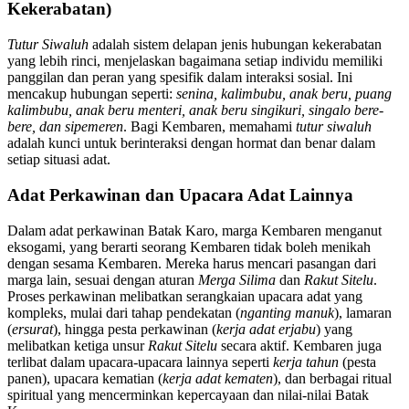
Kekerabatan)
Tutur Siwaluh
adalah sistem delapan jenis hubungan kekerabatan
yang lebih rinci, menjelaskan bagaimana setiap individu memiliki
panggilan dan peran yang spesifik dalam interaksi sosial. Ini
mencakup hubungan seperti:
senina, kalimbubu, anak beru, puang
kalimbubu, anak beru menteri, anak beru singikuri, singalo bere-
bere, dan sipemeren
. Bagi Kembaren, memahami
tutur siwaluh
adalah kunci untuk berinteraksi dengan hormat dan benar dalam
setiap situasi adat.
Adat Perkawinan dan Upacara Adat Lainnya
Dalam adat perkawinan Batak Karo, marga Kembaren menganut
eksogami, yang berarti seorang Kembaren tidak boleh menikah
dengan sesama Kembaren. Mereka harus mencari pasangan dari
marga lain, sesuai dengan aturan
Merga Silima
dan
Rakut Sitelu
.
Proses perkawinan melibatkan serangkaian upacara adat yang
kompleks, mulai dari tahap pendekatan (
nganting manuk
), lamaran
(
ersurat
), hingga pesta perkawinan (
kerja adat erjabu
) yang
melibatkan ketiga unsur
Rakut Sitelu
secara aktif. Kembaren juga
terlibat dalam upacara-upacara lainnya seperti
kerja tahun
(pesta
panen), upacara kematian (
kerja adat kematen
), dan berbagai ritual
spiritual yang mencerminkan kepercayaan dan nilai-nilai Batak