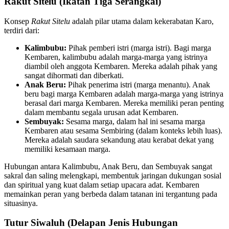
Rakut Sitelu (Ikatan Tiga Serangkai)
Konsep
Rakut Sitelu
adalah pilar utama dalam kekerabatan Karo,
terdiri dari:
Kalimbubu:
Pihak pemberi istri (marga istri). Bagi marga
Kembaren, kalimbubu adalah marga-marga yang istrinya
diambil oleh anggota Kembaren. Mereka adalah pihak yang
sangat dihormati dan diberkati.
Anak Beru:
Pihak penerima istri (marga menantu). Anak
beru bagi marga Kembaren adalah marga-marga yang istrinya
berasal dari marga Kembaren. Mereka memiliki peran penting
dalam membantu segala urusan adat Kembaren.
Sembuyak:
Sesama marga, dalam hal ini sesama marga
Kembaren atau sesama Sembiring (dalam konteks lebih luas).
Mereka adalah saudara sekandung atau kerabat dekat yang
memiliki kesamaan marga.
Hubungan antara Kalimbubu, Anak Beru, dan Sembuyak sangat
sakral dan saling melengkapi, membentuk jaringan dukungan sosial
dan spiritual yang kuat dalam setiap upacara adat. Kembaren
memainkan peran yang berbeda dalam tatanan ini tergantung pada
situasinya.
Tutur Siwaluh (Delapan Jenis Hubungan