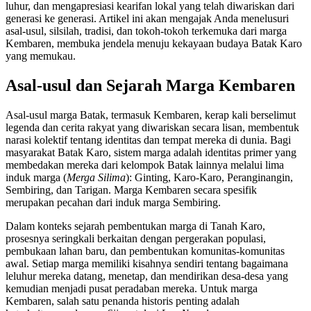
luhur, dan mengapresiasi kearifan lokal yang telah diwariskan dari
generasi ke generasi. Artikel ini akan mengajak Anda menelusuri
asal-usul, silsilah, tradisi, dan tokoh-tokoh terkemuka dari marga
Kembaren, membuka jendela menuju kekayaan budaya Batak Karo
yang memukau.
Asal-usul dan Sejarah Marga Kembaren
Asal-usul marga Batak, termasuk Kembaren, kerap kali berselimut
legenda dan cerita rakyat yang diwariskan secara lisan, membentuk
narasi kolektif tentang identitas dan tempat mereka di dunia. Bagi
masyarakat Batak Karo, sistem marga adalah identitas primer yang
membedakan mereka dari kelompok Batak lainnya melalui lima
induk marga (
Merga Silima
): Ginting, Karo-Karo, Peranginangin,
Sembiring, dan Tarigan. Marga Kembaren secara spesifik
merupakan pecahan dari induk marga Sembiring.
Dalam konteks sejarah pembentukan marga di Tanah Karo,
prosesnya seringkali berkaitan dengan pergerakan populasi,
pembukaan lahan baru, dan pembentukan komunitas-komunitas
awal. Setiap marga memiliki kisahnya sendiri tentang bagaimana
leluhur mereka datang, menetap, dan mendirikan desa-desa yang
kemudian menjadi pusat peradaban mereka. Untuk marga
Kembaren, salah satu penanda historis penting adalah