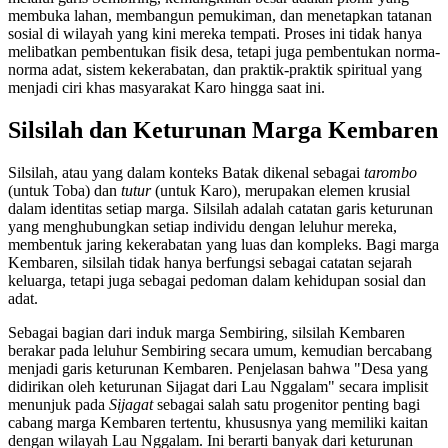
membuka lahan, membangun pemukiman, dan menetapkan tatanan
sosial di wilayah yang kini mereka tempati. Proses ini tidak hanya
melibatkan pembentukan fisik desa, tetapi juga pembentukan norma-
norma adat, sistem kekerabatan, dan praktik-praktik spiritual yang
menjadi ciri khas masyarakat Karo hingga saat ini.
Silsilah dan Keturunan Marga Kembaren
Silsilah, atau yang dalam konteks Batak dikenal sebagai
tarombo
(untuk Toba) dan
tutur
(untuk Karo), merupakan elemen krusial
dalam identitas setiap marga. Silsilah adalah catatan garis keturunan
yang menghubungkan setiap individu dengan leluhur mereka,
membentuk jaring kekerabatan yang luas dan kompleks. Bagi marga
Kembaren, silsilah tidak hanya berfungsi sebagai catatan sejarah
keluarga, tetapi juga sebagai pedoman dalam kehidupan sosial dan
adat.
Sebagai bagian dari induk marga Sembiring, silsilah Kembaren
berakar pada leluhur Sembiring secara umum, kemudian bercabang
menjadi garis keturunan Kembaren. Penjelasan bahwa "Desa yang
didirikan oleh keturunan Sijagat dari Lau Nggalam" secara implisit
menunjuk pada
Sijagat
sebagai salah satu progenitor penting bagi
cabang marga Kembaren tertentu, khususnya yang memiliki kaitan
dengan wilayah Lau Nggalam. Ini berarti banyak dari keturunan