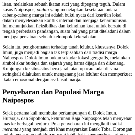
lisan, melainkan sebuah ikatan suci yang dipegang teguh. Dalam
kasus Naipospos,
padan
yang menetapkan kesetaraan antara
cabang-cabang marga ini adalah bukti nyata dari kearifan lokal
dalam menyelesaikan konflik internal dan menjaga keharmonisan.
Ini menunjukkan fleksibilitas dan keinginan kuat untuk bersatu di
tengah perbedaan pandangan, suatu hal yang patut diteladani dalam
menjaga persatuan sebuah kelompok kekerabatan.
Selain itu, penghormatan terhadap tanah leluhur, khususnya Dolok
Imun, juga menjadi bagian tak terpisahkan dari tradisi marga
Naipospos. Dolok Imun bukan sekadar lokasi geografis, melainkan
simbol akar budaya dan sejarah yang harus dijaga dan dikenang.
Kunjungan ke situs-situs bersejarah atau upacara adat di sana
seringkali dilakukan untuk mengenang jasa leluhur dan memperkuat
ikatan emosional dengan asal-usul marga.
Penyebaran dan Populasi Marga
Naipospos
Sejak pertama kali membuka perkampungan di Dolok Imun,
Hutaraja, dan Sipoholon, keturunan Raja Naipospos telah menyebar
luas ke berbagai penjuru. Pola penyebaran ini mengikuti tradisi
merantau
yang menjadi ciri khas masyarakat Batak Toba. Dorongan
untuk mencari penghidupan yang lebih baik, memperluas jaringan