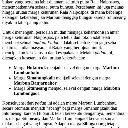
bukan yang pertama lahir di antara seluruh putra Raja Naipospos,
menempatkannya sebagai putra bungsu. Perdebatan ini juga meluas
hingga urutan marga keturunan Raja Naipospos, di mana beberapa
kalangan keberatan jika Marbun dianggap bungsu karena Situmeang
diyakini lahir paling akhir.
Untuk menengahi persoalan ini dan menjaga keharmonisan antar
marga keturunan Naipospos, para tetua dan tokoh adat telah
membuat sebuah
padan
.
Padan
adalah sebuah ikatan janji setia
dalam tata nilai masyarakat Batak yang bertujuan untuk
menciptakan keselarasan dan kesepakatan. Melalui
padan
ini,
ditetapkan kesetaraan dan urutan kekerabatan:
Marga
Hutauruk
menjadi selevel dengan marga
Marbun
Lumbanbatu
.
Marga
Simanungkalit
menjadi selevel dengan marga
Marbun Banjarnahor
.
Marga
Situmeang
menjadi selevel dengan marga
Marbun
Lumbangaol
.
Konsekuensi dari
padan
ini adalah marga Marbun Lumbanbatu
secara otomatis menjadi "abang" bagi marga Simanungkalit dan
Situmeang, karena Hutauruk telah bersekutu dengannya. Sementara
itu, marga Situmeang dan Marbun Lumbangaol bersama-sama
diakui sebagai yang bungsu. Adapun marga
Sibagariang
tetap