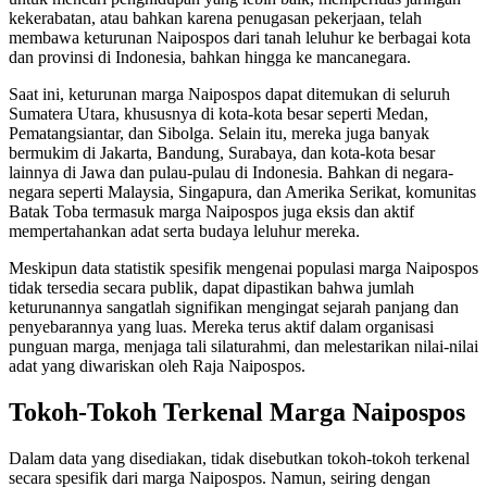
kekerabatan, atau bahkan karena penugasan pekerjaan, telah
membawa keturunan Naipospos dari tanah leluhur ke berbagai kota
dan provinsi di Indonesia, bahkan hingga ke mancanegara.
Saat ini, keturunan marga Naipospos dapat ditemukan di seluruh
Sumatera Utara, khususnya di kota-kota besar seperti Medan,
Pematangsiantar, dan Sibolga. Selain itu, mereka juga banyak
bermukim di Jakarta, Bandung, Surabaya, dan kota-kota besar
lainnya di Jawa dan pulau-pulau di Indonesia. Bahkan di negara-
negara seperti Malaysia, Singapura, dan Amerika Serikat, komunitas
Batak Toba termasuk marga Naipospos juga eksis dan aktif
mempertahankan adat serta budaya leluhur mereka.
Meskipun data statistik spesifik mengenai populasi marga Naipospos
tidak tersedia secara publik, dapat dipastikan bahwa jumlah
keturunannya sangatlah signifikan mengingat sejarah panjang dan
penyebarannya yang luas. Mereka terus aktif dalam organisasi
punguan marga, menjaga tali silaturahmi, dan melestarikan nilai-nilai
adat yang diwariskan oleh Raja Naipospos.
Tokoh-Tokoh Terkenal Marga Naipospos
Dalam data yang disediakan, tidak disebutkan tokoh-tokoh terkenal
secara spesifik dari marga Naipospos. Namun, seiring dengan