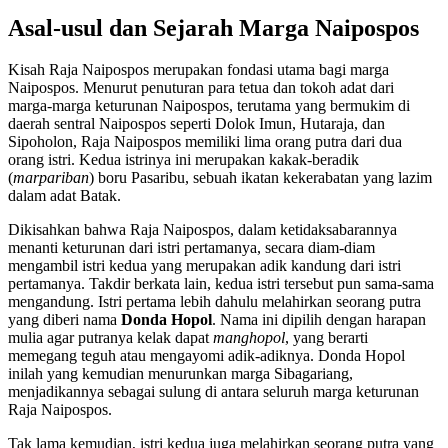
Asal-usul dan Sejarah Marga Naipospos
Kisah Raja Naipospos merupakan fondasi utama bagi marga
Naipospos. Menurut penuturan para tetua dan tokoh adat dari
marga-marga keturunan Naipospos, terutama yang bermukim di
daerah sentral Naipospos seperti Dolok Imun, Hutaraja, dan
Sipoholon, Raja Naipospos memiliki lima orang putra dari dua
orang istri. Kedua istrinya ini merupakan kakak-beradik
(
marpariban
) boru Pasaribu, sebuah ikatan kekerabatan yang lazim
dalam adat Batak.
Dikisahkan bahwa Raja Naipospos, dalam ketidaksabarannya
menanti keturunan dari istri pertamanya, secara diam-diam
mengambil istri kedua yang merupakan adik kandung dari istri
pertamanya. Takdir berkata lain, kedua istri tersebut pun sama-sama
mengandung. Istri pertama lebih dahulu melahirkan seorang putra
yang diberi nama
Donda Hopol
. Nama ini dipilih dengan harapan
mulia agar putranya kelak dapat
manghopol
, yang berarti
memegang teguh atau mengayomi adik-adiknya. Donda Hopol
inilah yang kemudian menurunkan marga Sibagariang,
menjadikannya sebagai sulung di antara seluruh marga keturunan
Raja Naipospos.
Tak lama kemudian, istri kedua juga melahirkan seorang putra yang