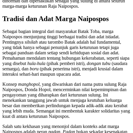
dihormati dan diperlakukan sebagai yang sulung di antara seluruh
marga-marga keturunan Raja Naipospos.
Tradisi dan Adat Marga Naipospos
Sebagai bagian integral dari masyarakat Batak Toba, marga
Naipospos menjunjung tinggi berbagai tradisi dan adat istiadat.
Pentingnya
silsilah
atau tarombo Batak adalah hal fundamental,
yang tidak hanya sebagai penunjuk garis keturunan tetapi juga
sebagai panduan dalam setiap sendi kehidupan sosial dan adat.
Pemahaman mendalam tentang hubungan kekerabatan, seperti siapa
yang disebut
hula-hula
(pihak pemberi istri),
dongan tubu
(saudara
semarga), dan
boru
(pihak penerima istri), menjadi krusial dalam
interaksi sehari-hari maupun upacara adat.
Konsep
manghopol
, yang diwariskan dari nama putra sulung Raja
Naipospos, Donda Hopol, mencerminkan nilai kepemimpinan dan
pengayoman yang diharapkan dari keturunan sulung. Ini
menekankan tanggung jawab untuk menjaga keutuhan keluarga
besar dan memberikan perlindungan kepada adik-adik atau kerabat
yang lebih muda. Semangat ini membentuk karakter solidaritas yang
kuat di antara keturunan Naipospos.
Salah satu kekhasan yang menonjol dalam konteks adat marga
Naipospos adalah peran
padan
.
Padan
bukan sekadar kesepakatan