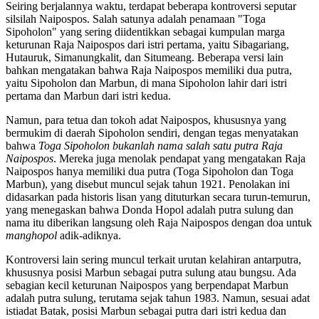
Seiring berjalannya waktu, terdapat beberapa kontroversi seputar
silsilah Naipospos. Salah satunya adalah penamaan "Toga
Sipoholon" yang sering diidentikkan sebagai kumpulan marga
keturunan Raja Naipospos dari istri pertama, yaitu Sibagariang,
Hutauruk, Simanungkalit, dan Situmeang. Beberapa versi lain
bahkan mengatakan bahwa Raja Naipospos memiliki dua putra,
yaitu Sipoholon dan Marbun, di mana Sipoholon lahir dari istri
pertama dan Marbun dari istri kedua.
Namun, para tetua dan tokoh adat Naipospos, khususnya yang
bermukim di daerah Sipoholon sendiri, dengan tegas menyatakan
bahwa
Toga Sipoholon bukanlah nama salah satu putra Raja
Naipospos
. Mereka juga menolak pendapat yang mengatakan Raja
Naipospos hanya memiliki dua putra (Toga Sipoholon dan Toga
Marbun), yang disebut muncul sejak tahun 1921. Penolakan ini
didasarkan pada historis lisan yang dituturkan secara turun-temurun,
yang menegaskan bahwa Donda Hopol adalah putra sulung dan
nama itu diberikan langsung oleh Raja Naipospos dengan doa untuk
manghopol
adik-adiknya.
Kontroversi lain sering muncul terkait urutan kelahiran antarputra,
khususnya posisi Marbun sebagai putra sulung atau bungsu. Ada
sebagian kecil keturunan Naipospos yang berpendapat Marbun
adalah putra sulung, terutama sejak tahun 1983. Namun, sesuai adat
istiadat Batak, posisi Marbun sebagai putra dari istri kedua dan