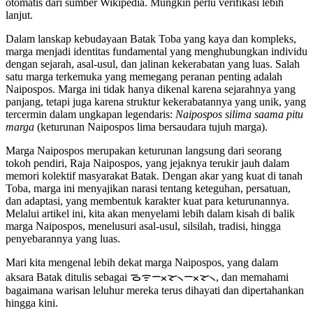
otomatis dari sumber Wikipedia. Mungkin perlu verifikasi lebih
lanjut.
Dalam lanskap kebudayaan Batak Toba yang kaya dan kompleks,
marga menjadi identitas fundamental yang menghubungkan individu
dengan sejarah, asal-usul, dan jalinan kekerabatan yang luas. Salah
satu marga terkemuka yang memegang peranan penting adalah
Naipospos. Marga ini tidak hanya dikenal karena sejarahnya yang
panjang, tetapi juga karena struktur kekerabatannya yang unik, yang
tercermin dalam ungkapan legendaris:
Naipospos silima saama pitu
marga
(keturunan Naipospos lima bersaudara tujuh marga).
Marga Naipospos merupakan keturunan langsung dari seorang
tokoh pendiri, Raja Naipospos, yang jejaknya terukir jauh dalam
memori kolektif masyarakat Batak. Dengan akar yang kuat di tanah
Toba, marga ini menyajikan narasi tentang keteguhan, persatuan,
dan adaptasi, yang membentuk karakter kuat para keturunannya.
Melalui artikel ini, kita akan menyelami lebih dalam kisah di balik
marga Naipospos, menelusuri asal-usul, silsilah, tradisi, hingga
penyebarannya yang luas.
Mari kita mengenal lebih dekat marga Naipospos, yang dalam
aksara Batak ditulis sebagai ᯉᯤᯇᯬᯘ᯲ᯇᯬᯘ᯲, dan memahami
bagaimana warisan leluhur mereka terus dihayati dan dipertahankan
hingga kini.