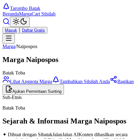
Tarombo Batak
Beranda
Marga
Cari Silsilah
Masuk
Daftar Gratis
Marga
/
Naipospos
Marga
Naipospos
Batak Toba
Lihat Anggota Marga
Tambahkan Silsilah Anda
Bagikan
Ajukan Permintaan Sunting
Sub-Etnis
Batak Toba
Sejarah & Informasi Marga
Naipospos
✦ Dibuat dengan SibatakJalanJalan AI
Konten dihasilkan secara