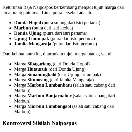
Keturunan Raja Naipospos berkembang menjadi tujuh marga dari
lima orang putranya. Lima putra tersebut adalah:
Donda Hopol
(putra sulung dari istri pertama)
Marbun
(putra dari istri kedua)
Donda Ujung
(putra dari istri pertama)
Ujung Tinumpak
(putra dari istri pertama)
Jamita Mangaraja
(putra dari istri pertama)
Dari kelima putra ini, diturunkan tujuh marga utama, yakni:
Marga
Sibagariang
(dari Donda Hopol)
Marga
Hutauruk
(dari Donda Ujung)
Marga
Simanungkalit
(dari Ujung Tinumpak)
Marga
Situmeang
(dari Jamita Mangaraja)
Marga
Marbun Lumbanbatu
(salah satu cabang dari
Marbun)
Marga
Marbun Banjarnahor
(salah satu cabang dari
Marbun)
Marga
Marbun Lumbangaol
(salah satu cabang dari
Marbun)
Kontroversi Silsilah Naipospos