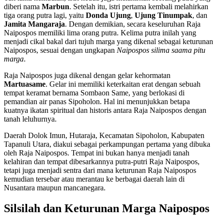
diberi nama
Marbun
. Setelah itu, istri pertama kembali melahirkan
tiga orang putra lagi, yaitu
Donda Ujung
,
Ujung Tinumpak
, dan
Jamita Mangaraja
. Dengan demikian, secara keseluruhan Raja
Naipospos memiliki lima orang putra. Kelima putra inilah yang
menjadi cikal bakal dari tujuh marga yang dikenal sebagai keturunan
Naipospos, sesuai dengan ungkapan
Naipospos silima saama pitu
marga
.
Raja Naipospos juga dikenal dengan gelar kehormatan
Martuasame
. Gelar ini memiliki keterkaitan erat dengan sebuah
tempat keramat bernama Sombaon Same, yang berlokasi di
pemandian air panas Sipoholon. Hal ini menunjukkan betapa
kuatnya ikatan spiritual dan historis antara Raja Naipospos dengan
tanah leluhurnya.
Daerah Dolok Imun, Hutaraja, Kecamatan Sipoholon, Kabupaten
Tapanuli Utara, diakui sebagai perkampungan pertama yang dibuka
oleh Raja Naipospos. Tempat ini bukan hanya menjadi tanah
kelahiran dan tempat dibesarkannya putra-putri Raja Naipospos,
tetapi juga menjadi sentra dari mana keturunan Raja Naipospos
kemudian tersebar atau merantau ke berbagai daerah lain di
Nusantara maupun mancanegara.
Silsilah dan Keturunan Marga Naipospos