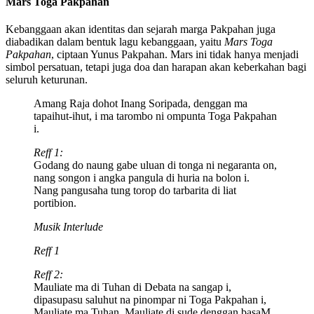
Mars Toga Pakpahan
Kebanggaan akan identitas dan sejarah marga Pakpahan juga
diabadikan dalam bentuk lagu kebanggaan, yaitu
Mars Toga
Pakpahan
, ciptaan Yunus Pakpahan. Mars ini tidak hanya menjadi
simbol persatuan, tetapi juga doa dan harapan akan keberkahan bagi
seluruh keturunan.
Amang Raja dohot Inang Soripada, denggan ma
tapaihut-ihut, i ma tarombo ni ompunta Toga Pakpahan
i.
Reff 1:
Godang do naung gabe uluan di tonga ni negaranta on,
nang songon i angka pangula di huria na bolon i.
Nang pangusaha tung torop do tarbarita di liat
portibion.
Musik Interlude
Reff 1
Reff 2:
Mauliate ma di Tuhan di Debata na sangap i,
dipasupasu saluhut na pinompar ni Toga Pakpahan i,
Mauliate ma Tuhan, Mauliate di sude denggan basaM.