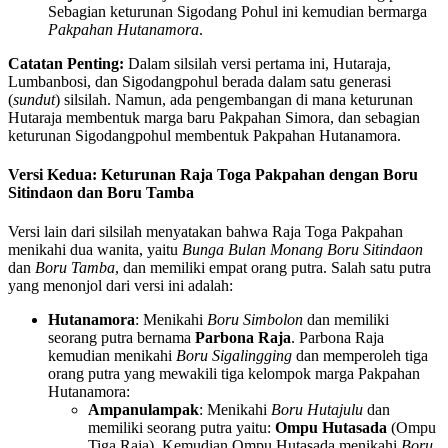
Sebagian keturunan Sigodang Pohul ini kemudian bermarga
Pakpahan Hutanamora
.
Catatan Penting:
Dalam silsilah versi pertama ini, Hutaraja,
Lumbanbosi, dan Sigodangpohul berada dalam satu generasi
(
sundut
) silsilah. Namun, ada pengembangan di mana keturunan
Hutaraja membentuk marga baru Pakpahan Simora, dan sebagian
keturunan Sigodangpohul membentuk Pakpahan Hutanamora.
Versi Kedua: Keturunan Raja Toga Pakpahan dengan Boru
Sitindaon dan Boru Tamba
Versi lain dari silsilah menyatakan bahwa Raja Toga Pakpahan
menikahi dua wanita, yaitu
Bunga Bulan Monang Boru Sitindaon
dan
Boru Tamba
, dan memiliki empat orang putra. Salah satu putra
yang menonjol dari versi ini adalah:
Hutanamora
: Menikahi
Boru Simbolon
dan memiliki
seorang putra bernama
Parbona Raja
. Parbona Raja
kemudian menikahi
Boru Sigalingging
dan memperoleh tiga
orang putra yang mewakili tiga kelompok marga Pakpahan
Hutanamora:
Ampanulampak
: Menikahi
Boru Hutajulu
dan
memiliki seorang putra yaitu:
Ompu Hutasada
(Ompu
Tiga Raja). Kemudian Ompu Hutasada menikahi
Boru