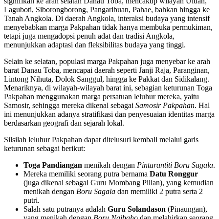
signifikan ke arah selatan Danau Toba, mencakup wilayah Uluan,
Laguboti, Siborongborong, Pangaribuan, Pahae, bahkan hingga ke
Tanah Angkola. Di daerah Angkola, interaksi budaya yang intensif
menyebabkan marga Pakpahan tidak hanya membuka permukiman,
tetapi juga mengadopsi penuh adat dan tradisi Angkola,
menunjukkan adaptasi dan fleksibilitas budaya yang tinggi.
Selain ke selatan, populasi marga Pakpahan juga menyebar ke arah
barat Danau Toba, mencapai daerah seperti Janji Raja, Paranginan,
Lintong Nihuta, Dolok Sanggul, hingga ke Pakkat dan Sidikalang.
Menariknya, di wilayah-wilayah barat ini, sebagian keturunan Toga
Pakpahan menggunakan marga persatuan leluhur mereka, yaitu
Samosir, sehingga mereka dikenal sebagai
Samosir Pakpahan
. Hal
ini menunjukkan adanya stratifikasi dan penyesuaian identitas marga
berdasarkan geografi dan sejarah lokal.
Silsilah leluhur Pakpahan dapat ditelusuri kembali melalui garis
keturunan sebagai berikut:
Toga Pandiangan
menikah dengan
Pintarantiti Boru Sagala
.
Mereka memiliki seorang putra bernama
Datu Ronggur
(juga dikenal sebagai Guru Mombang Pilian), yang kemudian
menikah dengan
Boru Sagala
dan memiliki 2 putra serta 2
putri.
Salah satu putranya adalah
Guru Solandason
(Pinaungan),
yang menikah dengan
Boru Naibaho
dan melahirkan seorang