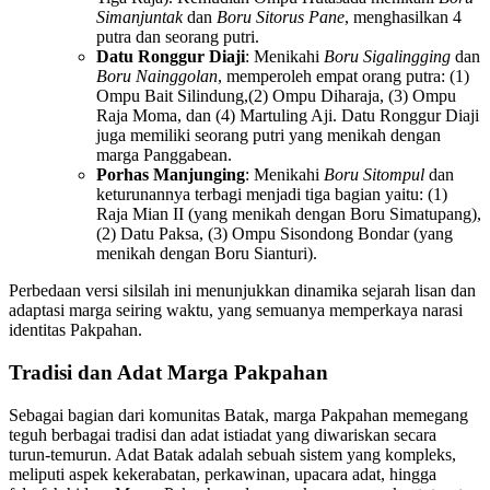
Simanjuntak
dan
Boru Sitorus Pane
, menghasilkan 4
putra dan seorang putri.
Datu Ronggur Diaji
: Menikahi
Boru Sigalingging
dan
Boru Nainggolan
, memperoleh empat orang putra: (1)
Ompu Bait Silindung,(2) Ompu Diharaja, (3) Ompu
Raja Moma, dan (4) Martuling Aji. Datu Ronggur Diaji
juga memiliki seorang putri yang menikah dengan
marga Panggabean.
Porhas Manjunging
: Menikahi
Boru Sitompul
dan
keturunannya terbagi menjadi tiga bagian yaitu: (1)
Raja Mian II (yang menikah dengan Boru Simatupang),
(2) Datu Paksa, (3) Ompu Sisondong Bondar (yang
menikah dengan Boru Sianturi).
Perbedaan versi silsilah ini menunjukkan dinamika sejarah lisan dan
adaptasi marga seiring waktu, yang semuanya memperkaya narasi
identitas Pakpahan.
Tradisi dan Adat Marga Pakpahan
Sebagai bagian dari komunitas Batak, marga Pakpahan memegang
teguh berbagai tradisi dan adat istiadat yang diwariskan secara
turun-temurun. Adat Batak adalah sebuah sistem yang kompleks,
meliputi aspek kekerabatan, perkawinan, upacara adat, hingga