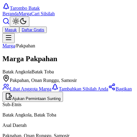
Tarombo Batak
Beranda
Marga
Cari Silsilah
Masuk
Daftar Gratis
Marga
/
Pakpahan
Marga
Pakpahan
Batak Angkola
Batak Toba
Pakpahan, Onan Runggu, Samosir
Lihat Anggota Marga
Tambahkan Silsilah Anda
Bagikan
Ajukan Permintaan Sunting
Sub-Etnis
Batak Angkola, Batak Toba
Asal Daerah
Pakpahan, Onan Runggu, Samosir