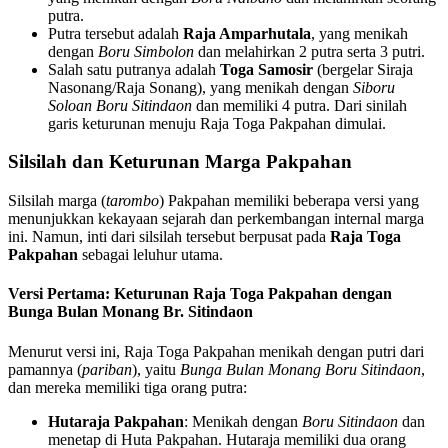
putra.
Putra tersebut adalah
Raja Amparhutala
, yang menikah
dengan
Boru Simbolon
dan melahirkan 2 putra serta 3 putri.
Salah satu putranya adalah
Toga Samosir
(bergelar Siraja
Nasonang/Raja Sonang), yang menikah dengan
Siboru
Soloan Boru Sitindaon
dan memiliki 4 putra. Dari sinilah
garis keturunan menuju Raja Toga Pakpahan dimulai.
Silsilah dan Keturunan Marga Pakpahan
Silsilah marga (
tarombo
) Pakpahan memiliki beberapa versi yang
menunjukkan kekayaan sejarah dan perkembangan internal marga
ini. Namun, inti dari silsilah tersebut berpusat pada
Raja Toga
Pakpahan
sebagai leluhur utama.
Versi Pertama: Keturunan Raja Toga Pakpahan dengan
Bunga Bulan Monang Br. Sitindaon
Menurut versi ini, Raja Toga Pakpahan menikah dengan putri dari
pamannya (
pariban
), yaitu
Bunga Bulan Monang Boru Sitindaon
,
dan mereka memiliki tiga orang putra:
Hutaraja Pakpahan
: Menikah dengan
Boru Sitindaon
dan
menetap di Huta Pakpahan. Hutaraja memiliki dua orang