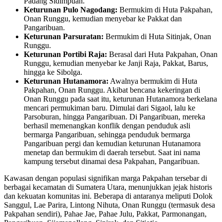
Padang Sidimpuan.
Keturunan Pulo Nagodang:
Bermukim di Huta Pakpahan,
Onan Runggu, kemudian menyebar ke Pakkat dan
Pangaribuan.
Keturunan Parsuratan:
Bermukim di Huta Sitinjak, Onan
Runggu.
Keturunan Portibi Raja:
Berasal dari Huta Pakpahan, Onan
Runggu, kemudian menyebar ke Janji Raja, Pakkat, Barus,
hingga ke Sibolga.
Keturunan Hutanamora:
Awalnya bermukim di Huta
Pakpahan, Onan Runggu. Akibat bencana kekeringan di
Onan Runggu pada saat itu, keturunan Hutanamora berkelana
mencari permukiman baru. Dimulai dari Sigaol, lalu ke
Parsoburan, hingga Pangaribuan. Di Pangaribuan, mereka
berhasil memenangkan konflik dengan penduduk asli
bermarga Pangaribuan, sehingga penduduk bermarga
Pangaribuan pergi dan kemudian keturunan Hutanamora
menetap dan bermukim di daerah tersebut. Saat ini nama
kampung tersebut dinamai desa Pakpahan, Pangaribuan.
Kawasan dengan populasi signifikan marga Pakpahan tersebar di
berbagai kecamatan di Sumatera Utara, menunjukkan jejak historis
dan kekuatan komunitas ini. Beberapa di antaranya meliputi Dolok
Sanggul, Lae Parira, Lintong Nihuta, Onan Runggu (termasuk desa
Pakpahan sendiri), Pahae Jae, Pahae Julu, Pakkat, Parmonangan,