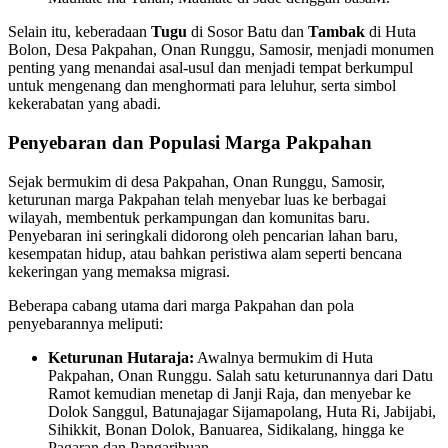
Selain itu, keberadaan
Tugu
di Sosor Batu dan
Tambak
di Huta
Bolon, Desa Pakpahan, Onan Runggu, Samosir, menjadi monumen
penting yang menandai asal-usul dan menjadi tempat berkumpul
untuk mengenang dan menghormati para leluhur, serta simbol
kekerabatan yang abadi.
Penyebaran dan Populasi Marga Pakpahan
Sejak bermukim di desa Pakpahan, Onan Runggu, Samosir,
keturunan marga Pakpahan telah menyebar luas ke berbagai
wilayah, membentuk perkampungan dan komunitas baru.
Penyebaran ini seringkali didorong oleh pencarian lahan baru,
kesempatan hidup, atau bahkan peristiwa alam seperti bencana
kekeringan yang memaksa migrasi.
Beberapa cabang utama dari marga Pakpahan dan pola
penyebarannya meliputi:
Keturunan Hutaraja:
Awalnya bermukim di Huta
Pakpahan, Onan Runggu. Salah satu keturunannya dari Datu
Ramot kemudian menetap di Janji Raja, dan menyebar ke
Dolok Sanggul, Batunajagar Sijamapolang, Huta Ri, Jabijabi,
Sihikkit, Bonan Dolok, Banuarea, Sidikalang, hingga ke
Pagaran dan Pangaribuan.