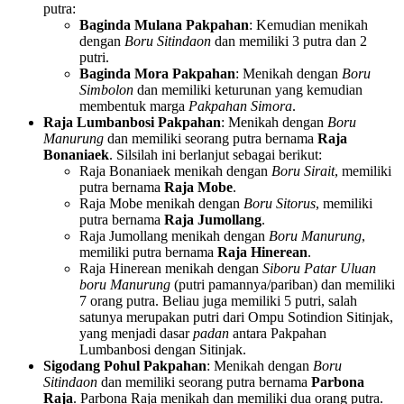
putra:
Baginda Mulana Pakpahan
: Kemudian menikah
dengan
Boru Sitindaon
dan memiliki 3 putra dan 2
putri.
Baginda Mora Pakpahan
: Menikah dengan
Boru
Simbolon
dan memiliki keturunan yang kemudian
membentuk marga
Pakpahan Simora
.
Raja Lumbanbosi Pakpahan
: Menikah dengan
Boru
Manurung
dan memiliki seorang putra bernama
Raja
Bonaniaek
. Silsilah ini berlanjut sebagai berikut:
Raja Bonaniaek menikah dengan
Boru Sirait
, memiliki
putra bernama
Raja Mobe
.
Raja Mobe menikah dengan
Boru Sitorus
, memiliki
putra bernama
Raja Jumollang
.
Raja Jumollang menikah dengan
Boru Manurung
,
memiliki putra bernama
Raja Hinerean
.
Raja Hinerean menikah dengan
Siboru Patar Uluan
boru Manurung
(putri pamannya/pariban) dan memiliki
7 orang putra. Beliau juga memiliki 5 putri, salah
satunya merupakan putri dari Ompu Sotindion Sitinjak,
yang menjadi dasar
padan
antara Pakpahan
Lumbanbosi dengan Sitinjak.
Sigodang Pohul Pakpahan
: Menikah dengan
Boru
Sitindaon
dan memiliki seorang putra bernama
Parbona
Raja
. Parbona Raja menikah dan memiliki dua orang putra.