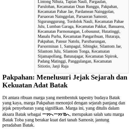
Lintong Nihuta, Tapian Nauli, Pargaulan,
Parulohan, Kecamatan Onan Runggu, Pakpahan,
Kecamatan Pahae Jae, Pardamean Nainggolan,
Parsaoran Nainggolan, Parsaoran Samosir,
Sigurunggurung, Tordolok Nauli, Kecamatan Pahae
Julu, Lumban Garaga, Kecamatan Pakkat, Banuarea,
Kecamatan Parmonangan, Lobusunut, Hutatinggi,
Manalu Purba, Kecamatan Pangaribuan, Hutaraja,
Pakpahan, Pansur Natolu, Parsibarungan,
Parsorminan 1, Sampagul, Sibingke, Silantom Jae,
Silantom Julu, Silantom Tonga, Kecamatan
Sijamapollang, Batunajagar, Kecamatan Sipirok,
Padang Matinggi, Panggulangan, Kecamatan
Sitiotio, Janji Raja
Pakpahan: Menelusuri Jejak Sejarah dan
Kekuatan Adat Batak
Di antara ribuan marga yang membentuk tapestry budaya Batak
yang kaya, marga Pakpahan menonjol dengan sejarah panjang dan
jejak penyebaran yang signifikan. Marga ini, yang ditulis dalam
aksara Batak sebagai
ᯇᯂ᯲ᯇᯂᯉ᯲
, merupakan salah satu marga
Batak Toba yang berakar kuat dari tanah Samosir, jantung
peradaban Batak.