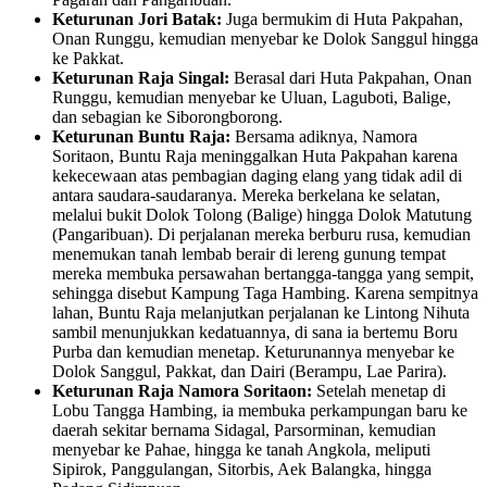
Keturunan Jori Batak:
Juga bermukim di Huta Pakpahan,
Onan Runggu, kemudian menyebar ke Dolok Sanggul hingga
ke Pakkat.
Keturunan Raja Singal:
Berasal dari Huta Pakpahan, Onan
Runggu, kemudian menyebar ke Uluan, Laguboti, Balige,
dan sebagian ke Siborongborong.
Keturunan Buntu Raja:
Bersama adiknya, Namora
Soritaon, Buntu Raja meninggalkan Huta Pakpahan karena
kekecewaan atas pembagian daging elang yang tidak adil di
antara saudara-saudaranya. Mereka berkelana ke selatan,
melalui bukit Dolok Tolong (Balige) hingga Dolok Matutung
(Pangaribuan). Di perjalanan mereka berburu rusa, kemudian
menemukan tanah lembab berair di lereng gunung tempat
mereka membuka persawahan bertangga-tangga yang sempit,
sehingga disebut Kampung Taga Hambing. Karena sempitnya
lahan, Buntu Raja melanjutkan perjalanan ke Lintong Nihuta
sambil menunjukkan kedatuannya, di sana ia bertemu Boru
Purba dan kemudian menetap. Keturunannya menyebar ke
Dolok Sanggul, Pakkat, dan Dairi (Berampu, Lae Parira).
Keturunan Raja Namora Soritaon:
Setelah menetap di
Lobu Tangga Hambing, ia membuka perkampungan baru ke
daerah sekitar bernama Sidagal, Parsorminan, kemudian
menyebar ke Pahae, hingga ke tanah Angkola, meliputi
Sipirok, Panggulangan, Sitorbis, Aek Balangka, hingga