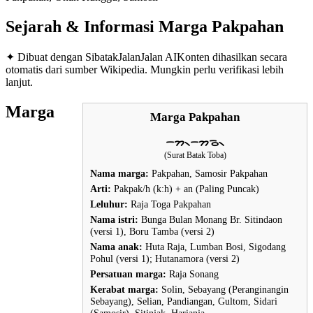
Sejarah & Informasi Marga
Pakpahan
✦ Dibuat dengan SibatakJalanJalan AI
Konten dihasilkan secara
otomatis dari sumber Wikipedia. Mungkin perlu verifikasi lebih
lanjut.
Marga
Marga Pakpahan
ᯇᯂ᯲ᯇᯂᯉ᯲
(Surat Batak Toba)
Nama marga:
Pakpahan, Samosir Pakpahan
Arti:
Pakpak/h (k:h) + an (Paling Puncak)
Leluhur:
Raja Toga Pakpahan
Nama istri:
Bunga Bulan Monang Br. Sitindaon
(versi 1), Boru Tamba (versi 2)
Nama anak:
Huta Raja, Lumban Bosi, Sigodang
Pohul (versi 1); Hutanamora (versi 2)
Persatuan marga:
Raja Sonang
Kerabat marga:
Solin, Sebayang (Peranginangin
Sebayang), Selian, Pandiangan, Gultom, Sidari