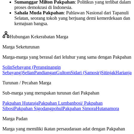
Sumanggar Milton Pakpahan
: Politikus yang terlibat dalam
proses demokrasi di Indonesia.
Sahala Muda Pakpahan
: Pahlawan Nasional dari Tapanuli
Selatan, seorang tokoh yang berjuang demi kemerdekaan dan
kemajuan bangsa.
Hubungan Kekerabatan Marga
Marga Seketurunan
Marga-marga yang berasal dari leluhur yang sama dengan
Pakpahan
Solin
Sebayang (Peranginangin
Sebayang)
Selian
Pandiangan
Gultom
Sidari (Samosir)
Sitinjak
Harianja
Turunan / Pecahan Marga
Sub-marga yang merupakan turunan dari
Pakpahan
Pakpahan Hutaraja
Pakpahan Lumbanbosi/ Pakpahan
Sibosi
Pakpahan Sigodangpohul
Pakpahan Simora
Hutanamora
Marga Padan
Marga yang memiliki ikatan persaudaraan adat dengan
Pakpahan