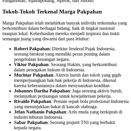
Pangaribuan, Sijamapollang, Sipirok, dan Sitiotio.
Tokoh-Tokoh Terkenal Marga Pakpahan
Marga Pakpahan telah melahirkan banyak individu terkemuka yang
berkontribusi dalam berbagai bidang, baik di tingkat nasional
maupun lokal. Keberhasilan mereka menjadi inspirasi dan bukti
semangat juang yang diwarisi dari para leluhur:
Robert Pakpahan
: Direktur Jenderal Pajak Indonesia,
seorang birokrat yang memiliki peran penting dalam
pengelolaan keuangan negara.
Viktor Pakpahan
: Seorang Hakim, yang berkontribusi
dalam penegakan hukum di Indonesia.
Muchtar Pakpahan
: Aktivis buruh dan tokoh yang gigih
memperjuangkan hak-hak pekerja di Indonesia, dikenal
karena keberaniannya dalam menyuarakan keadilan.
Johannes Dartha Pakpahan
: Juga seorang aktivis buruh,
melanjutkan perjuangan untuk kesejahteraan pekerja.
Rivaldo Pakpahan
: Pemain sepak bola profesional Indonesia
yang menunjukkan bakat di kancah olahraga.
Jefan Nathanio Pakpahan
: Artis muda yang berkiprah di
industri hiburan Indonesia.
Sabar Pakpahan
: Seorang prajurit TNI yang berbakti
kepada negara.