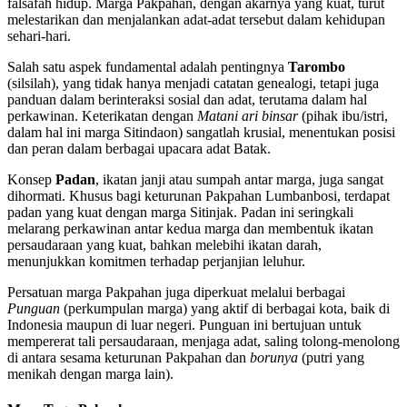
falsafah hidup. Marga Pakpahan, dengan akarnya yang kuat, turut
melestarikan dan menjalankan adat-adat tersebut dalam kehidupan
sehari-hari.
Salah satu aspek fundamental adalah pentingnya
Tarombo
(silsilah), yang tidak hanya menjadi catatan genealogi, tetapi juga
panduan dalam berinteraksi sosial dan adat, terutama dalam hal
perkawinan. Keterikatan dengan
Matani ari binsar
(pihak ibu/istri,
dalam hal ini marga Sitindaon) sangatlah krusial, menentukan posisi
dan peran dalam berbagai upacara adat Batak.
Konsep
Padan
, ikatan janji atau sumpah antar marga, juga sangat
dihormati. Khusus bagi keturunan Pakpahan Lumbanbosi, terdapat
padan yang kuat dengan marga Sitinjak. Padan ini seringkali
melarang perkawinan antar kedua marga dan membentuk ikatan
persaudaraan yang kuat, bahkan melebihi ikatan darah,
menunjukkan komitmen terhadap perjanjian leluhur.
Persatuan marga Pakpahan juga diperkuat melalui berbagai
Punguan
(perkumpulan marga) yang aktif di berbagai kota, baik di
Indonesia maupun di luar negeri. Punguan ini bertujuan untuk
mempererat tali persaudaraan, menjaga adat, saling tolong-menolong
di antara sesama keturunan Pakpahan dan
borunya
(putri yang
menikah dengan marga lain).