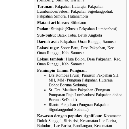
(Samosir), Sitinjak, Harianja
Turunan:
Pakpahan Hutaraja, Pakpahan
Lumbanbosi/Sibosi, Pakpahan Sigodangpohul,
Pakpahan Simora, Hutanamora
Matani ari binsar:
Sitindaon
Padan:
Sitinjak (Khusus Pakpahan Lumbanbosi)
Sub-Suku:
Batak Toba, Batak Angkola
Daerah asal:
Pakpahan, Onan Runggu, Samosir
Lokasi tugu:
Sosor Batu, Desa Pakpahan, Kec.
Onan Runggu, Kab. Samosir
Lokasi tambak:
Huta Bolon, Desa Pakpahan, Kec.
Onan Runggu, Kab. Samosir
Pemimpin Umum Punguan:
Drs Kombes (Purn) Panusun Pakpahan SH,
MH, MM (Punguan Pakpahan Hutaraja
Dohot Boruna Sedunia)
St. Drs. Mauliate Pakpahan (Punguan
Pomparan Raja Lumbanbosi Pakpahan dohot
Boruna SeDunia)
Rianto Pakpahan (Punguan Pakpahan
Sigodangpohul Sedunia)
Kawasan dengan populasi signifikan:
Kecamatan
Dolok Sanggul, Sirisirisi, Kecamatan Lae Parira,
Buluduri, Lae Parira, Pandiangan, Kecamatan