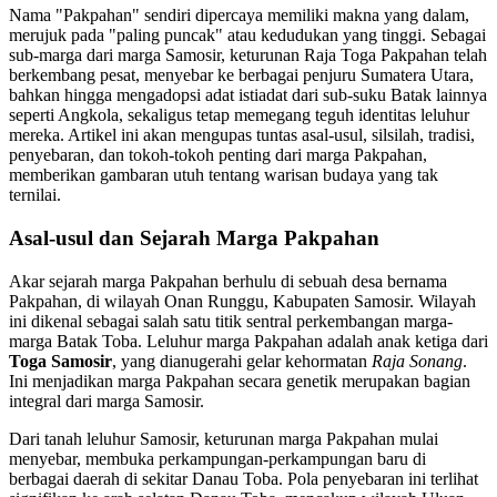
Nama "Pakpahan" sendiri dipercaya memiliki makna yang dalam,
merujuk pada "paling puncak" atau kedudukan yang tinggi. Sebagai
sub-marga dari marga Samosir, keturunan Raja Toga Pakpahan telah
berkembang pesat, menyebar ke berbagai penjuru Sumatera Utara,
bahkan hingga mengadopsi adat istiadat dari sub-suku Batak lainnya
seperti Angkola, sekaligus tetap memegang teguh identitas leluhur
mereka. Artikel ini akan mengupas tuntas asal-usul, silsilah, tradisi,
penyebaran, dan tokoh-tokoh penting dari marga Pakpahan,
memberikan gambaran utuh tentang warisan budaya yang tak
ternilai.
Asal-usul dan Sejarah Marga Pakpahan
Akar sejarah marga Pakpahan berhulu di sebuah desa bernama
Pakpahan, di wilayah Onan Runggu, Kabupaten Samosir. Wilayah
ini dikenal sebagai salah satu titik sentral perkembangan marga-
marga Batak Toba. Leluhur marga Pakpahan adalah anak ketiga dari
Toga Samosir
, yang dianugerahi gelar kehormatan
Raja Sonang
.
Ini menjadikan marga Pakpahan secara genetik merupakan bagian
integral dari marga Samosir.
Dari tanah leluhur Samosir, keturunan marga Pakpahan mulai
menyebar, membuka perkampungan-perkampungan baru di
berbagai daerah di sekitar Danau Toba. Pola penyebaran ini terlihat