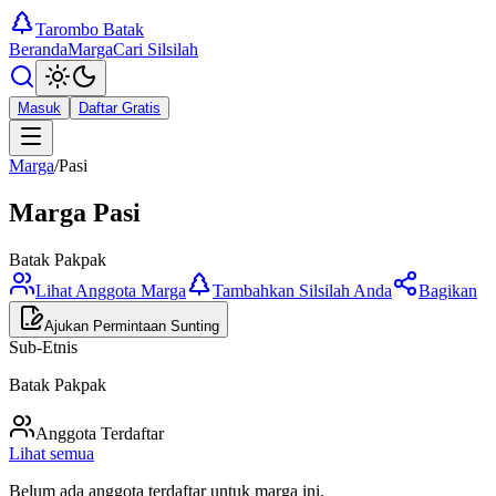
Tarombo Batak
Beranda
Marga
Cari Silsilah
Masuk
Daftar Gratis
Marga
/
Pasi
Marga
Pasi
Batak Pakpak
Lihat Anggota Marga
Tambahkan Silsilah Anda
Bagikan
Ajukan Permintaan Sunting
Sub-Etnis
Batak Pakpak
Anggota Terdaftar
Lihat semua
Belum ada anggota terdaftar untuk marga ini.