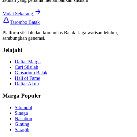
Jadilah yang pertama menambahkan silsilah!
Mulai Sekarang
Tarombo Batak
Platform silsilah dan komunitas Batak. Jaga warisan leluhur,
sambungkan generasi.
Jelajahi
Daftar Marga
Cari Silsilah
Glosarium Batak
Hall of Fame
Daftar Akun
Marga Populer
Sitompul
Sinaga
Nasution
Ginting
Saragih