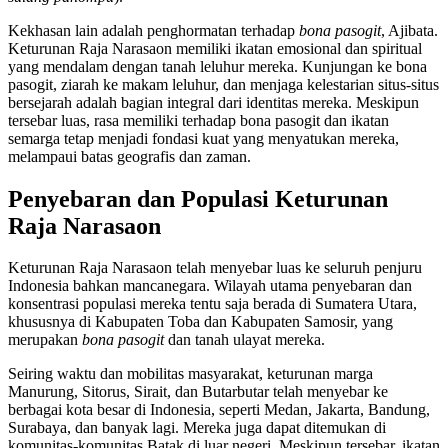
Kekhasan lain adalah penghormatan terhadap
bona pasogit
, Ajibata.
Keturunan Raja Narasaon memiliki ikatan emosional dan spiritual
yang mendalam dengan tanah leluhur mereka. Kunjungan ke bona
pasogit, ziarah ke makam leluhur, dan menjaga kelestarian situs-situs
bersejarah adalah bagian integral dari identitas mereka. Meskipun
tersebar luas, rasa memiliki terhadap bona pasogit dan ikatan
semarga tetap menjadi fondasi kuat yang menyatukan mereka,
melampaui batas geografis dan zaman.
Penyebaran dan Populasi Keturunan
Raja Narasaon
Keturunan Raja Narasaon telah menyebar luas ke seluruh penjuru
Indonesia bahkan mancanegara. Wilayah utama penyebaran dan
konsentrasi populasi mereka tentu saja berada di Sumatera Utara,
khususnya di Kabupaten Toba dan Kabupaten Samosir, yang
merupakan
bona pasogit
dan tanah ulayat mereka.
Seiring waktu dan mobilitas masyarakat, keturunan marga
Manurung, Sitorus, Sirait, dan Butarbutar telah menyebar ke
berbagai kota besar di Indonesia, seperti Medan, Jakarta, Bandung,
Surabaya, dan banyak lagi. Mereka juga dapat ditemukan di
komunitas-komunitas Batak di luar negeri. Meskipun tersebar, ikatan