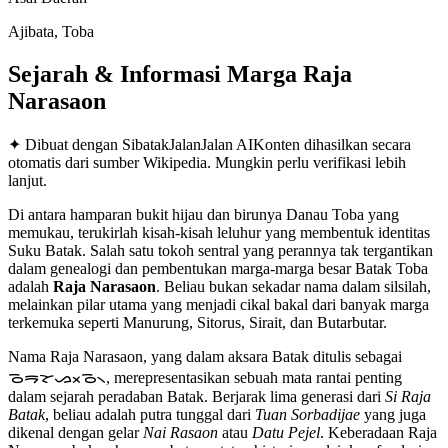
Ajibata, Toba
Sejarah & Informasi Marga
Raja
Narasaon
✦ Dibuat dengan SibatakJalanJalan AI
Konten dihasilkan secara
otomatis dari sumber Wikipedia. Mungkin perlu verifikasi lebih
lanjut.
Di antara hamparan bukit hijau dan birunya Danau Toba yang
memukau, terukirlah kisah-kisah leluhur yang membentuk identitas
Suku Batak. Salah satu tokoh sentral yang perannya tak tergantikan
dalam genealogi dan pembentukan marga-marga besar Batak Toba
adalah
Raja Narasaon
. Beliau bukan sekadar nama dalam silsilah,
melainkan pilar utama yang menjadi cikal bakal dari banyak marga
terkemuka seperti Manurung, Sitorus, Sirait, dan Butarbutar.
Nama Raja Narasaon, yang dalam aksara Batak ditulis sebagai
ᯉᯒᯘᯀᯬᯉ᯲, merepresentasikan sebuah mata rantai penting
dalam sejarah peradaban Batak. Berjarak lima generasi dari
Si Raja
Batak
, beliau adalah putra tunggal dari
Tuan Sorbadijae
yang juga
dikenal dengan gelar
Nai Rasaon
atau
Datu Pejel
. Keberadaan Raja