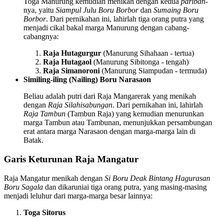
Toga Manurung kemudian menikah dengan kedua
pariban
-
nya, yaitu
Siampul Julu Boru Borbor
dan
Sumaing Boru
Borbor
. Dari pernikahan ini, lahirlah tiga orang putra yang
menjadi cikal bakal marga Manurung dengan cabang-
cabangnya:
Raja Hutagurgur
(Manurung Sihahaan - tertua)
Raja Hutagaol
(Manurung Sibitonga - tengah)
Raja Simanoroni
(Manurung Siampudan - termuda)
Similing-iling (Nailing) Boru Narasaon
Beliau adalah putri dari Raja Mangarerak yang menikah
dengan
Raja Silahisabungan
. Dari pernikahan ini, lahirlah
Raja Tambun
(Tambun Raja) yang kemudian menurunkan
marga Tambun atau Tambunan, menunjukkan persambungan
erat antara marga Narasaon dengan marga-marga lain di
Batak.
Garis Keturunan Raja Mangatur
Raja Mangatur menikah dengan
Si Boru Deak Bintang Hagurasan
Boru Sagala
dan dikaruniai tiga orang putra, yang masing-masing
menjadi leluhur dari marga-marga besar lainnya:
Toga Sitorus