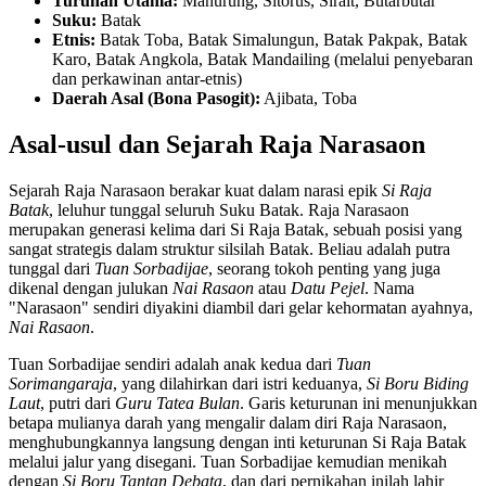
Turunan Utama:
Manurung, Sitorus, Sirait, Butarbutar
Suku:
Batak
Etnis:
Batak Toba, Batak Simalungun, Batak Pakpak, Batak
Karo, Batak Angkola, Batak Mandailing (melalui penyebaran
dan perkawinan antar-etnis)
Daerah Asal (Bona Pasogit):
Ajibata, Toba
Asal-usul dan Sejarah Raja Narasaon
Sejarah Raja Narasaon berakar kuat dalam narasi epik
Si Raja
Batak
, leluhur tunggal seluruh Suku Batak. Raja Narasaon
merupakan generasi kelima dari Si Raja Batak, sebuah posisi yang
sangat strategis dalam struktur silsilah Batak. Beliau adalah putra
tunggal dari
Tuan Sorbadijae
, seorang tokoh penting yang juga
dikenal dengan julukan
Nai Rasaon
atau
Datu Pejel
. Nama
"Narasaon" sendiri diyakini diambil dari gelar kehormatan ayahnya,
Nai Rasaon
.
Tuan Sorbadijae sendiri adalah anak kedua dari
Tuan
Sorimangaraja
, yang dilahirkan dari istri keduanya,
Si Boru Biding
Laut
, putri dari
Guru Tatea Bulan
. Garis keturunan ini menunjukkan
betapa mulianya darah yang mengalir dalam diri Raja Narasaon,
menghubungkannya langsung dengan inti keturunan Si Raja Batak
melalui jalur yang disegani. Tuan Sorbadijae kemudian menikah
dengan
Si Boru Tantan Debata
, dan dari pernikahan inilah lahir