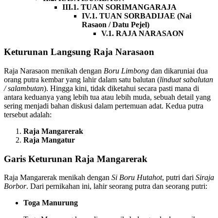
III.1. TUAN SORIMANGARAJA
IV.1. TUAN SORBADIJAE (Nai
Rasaon / Datu Pejel)
V.1. RAJA NARASAON
Keturunan Langsung Raja Narasaon
Raja Narasaon menikah dengan
Boru Limbong
dan dikaruniai dua
orang putra kembar yang lahir dalam satu balutan (
linduat sabalutan
/ salambutan
). Hingga kini, tidak diketahui secara pasti mana di
antara keduanya yang lebih tua atau lebih muda, sebuah detail yang
sering menjadi bahan diskusi dalam pertemuan adat. Kedua putra
tersebut adalah:
Raja Mangarerak
Raja Mangatur
Garis Keturunan Raja Mangarerak
Raja Mangarerak menikah dengan
Si Boru Hutahot
, putri dari
Siraja
Borbor
. Dari pernikahan ini, lahir seorang putra dan seorang putri:
Toga Manurung