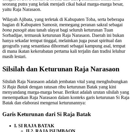
seorang putra yang kelak menjadi cikal bakal marga-marga besar,
yaitu Raja Narasaon.
Wilayah Ajibata, yang terletak di Kabupaten Toba, serta beberapa
bagian di Kabupaten Samosir, memegang peranan sakral sebagai
bona pasogit
atau tanah ulayat bagi seluruh keturunan Tuan
Sorbadijae, termasuk keturunan Raja Narasaon. Daerah ini bukan
hanya sekadar tempat tinggal, melainkan juga pusat spiritual dan
geografis yang senantiasa dihormati sebagai kampung asal, tempat
di mana ikatan kekerabatan pertama kali terjalin dan tradisi leluhur
masih lestari.
Silsilah dan Keturunan Raja Narasaon
Silsilah Raja Narasaon adalah jembatan vital yang menghubungkan
Si Raja Batak
dengan ratusan ribu keturunan Batak yang kini
menyandang marga-marga besar. Berikut adalah urutan silsilah yang
menempatkan Raja Narasaon dalam konteks garis keturunan Si Raja
Batak dan elaborasi mengenai keturunannya:
Garis Keturunan dari Si Raja Batak
I. SI RAJA BATAK
II.2. RAJA ISUMBAON