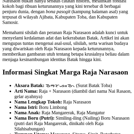
Narasaon bukan hanya sebatas catatan historis, melainkan fondasi
kokoh bagi ribuan keturunannya yang kini tersebar di berbagai
penjuru dunia, dengan
bona pasogit
(kampung halaman asal) yang
terpusat di wilayah Ajibata, Kabupaten Toba, dan Kabupaten
Samosir.
Memahami silsilah dan peranan Raja Narasaon adalah kunci untuk
menyelami kedalaman adat dan kekerabatan Batak. Artikel ini akan
mengupas tuntas mengenai asal-usul, silsilah, serta warisan budaya
yang diwariskan oleh Raja Narasaon kepada keturunannya,
memberikan gambaran utuh tentang betapa krusialnya beliau dalam
menjaga kesinambungan identitas Batak hingga kini.
Informasi Singkat Marga Raja Narasaon
Aksara Batak:
ᯉᯒᯘᯀᯬᯉ᯲ (Surat Batak Toba)
Arti Nama:
Raja + Narasaon (diambil dari nama Nai Rasaon,
gelar ayahnya)
Nama Lengkap Tokoh:
Raja Narasaon
Nama Istri:
Boru Limbong
Nama Anak:
Raja Mangarerak, Raja Mangatur
Nama Boru (Putri):
Similing-iling (Nailing) Boru Narasaon
(putri dari Raja Mangarerak, dinikahi oleh Raja
Silahisabungan)