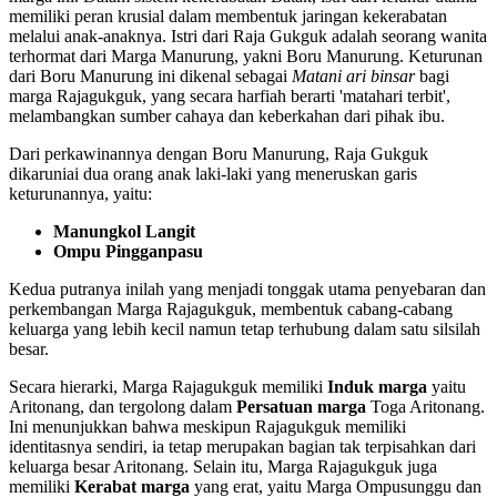
memiliki peran krusial dalam membentuk jaringan kekerabatan
melalui anak-anaknya. Istri dari Raja Gukguk adalah seorang wanita
terhormat dari Marga Manurung, yakni Boru Manurung. Keturunan
dari Boru Manurung ini dikenal sebagai
Matani ari binsar
bagi
marga Rajagukguk, yang secara harfiah berarti 'matahari terbit',
melambangkan sumber cahaya dan keberkahan dari pihak ibu.
Dari perkawinannya dengan Boru Manurung, Raja Gukguk
dikaruniai dua orang anak laki-laki yang meneruskan garis
keturunannya, yaitu:
Manungkol Langit
Ompu Pingganpasu
Kedua putranya inilah yang menjadi tonggak utama penyebaran dan
perkembangan Marga Rajagukguk, membentuk cabang-cabang
keluarga yang lebih kecil namun tetap terhubung dalam satu silsilah
besar.
Secara hierarki, Marga Rajagukguk memiliki
Induk marga
yaitu
Aritonang, dan tergolong dalam
Persatuan marga
Toga Aritonang.
Ini menunjukkan bahwa meskipun Rajagukguk memiliki
identitasnya sendiri, ia tetap merupakan bagian tak terpisahkan dari
keluarga besar Aritonang. Selain itu, Marga Rajagukguk juga
memiliki
Kerabat marga
yang erat, yaitu Marga Ompusunggu dan