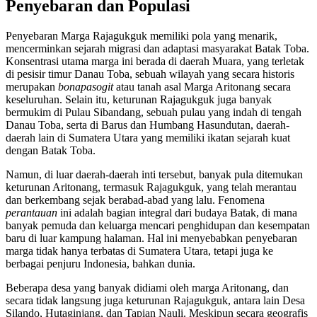
Penyebaran dan Populasi
Penyebaran Marga Rajagukguk memiliki pola yang menarik,
mencerminkan sejarah migrasi dan adaptasi masyarakat Batak Toba.
Konsentrasi utama marga ini berada di daerah Muara, yang terletak
di pesisir timur Danau Toba, sebuah wilayah yang secara historis
merupakan
bonapasogit
atau tanah asal Marga Aritonang secara
keseluruhan. Selain itu, keturunan Rajagukguk juga banyak
bermukim di Pulau Sibandang, sebuah pulau yang indah di tengah
Danau Toba, serta di Barus dan Humbang Hasundutan, daerah-
daerah lain di Sumatera Utara yang memiliki ikatan sejarah kuat
dengan Batak Toba.
Namun, di luar daerah-daerah inti tersebut, banyak pula ditemukan
keturunan Aritonang, termasuk Rajagukguk, yang telah merantau
dan berkembang sejak berabad-abad yang lalu. Fenomena
perantauan
ini adalah bagian integral dari budaya Batak, di mana
banyak pemuda dan keluarga mencari penghidupan dan kesempatan
baru di luar kampung halaman. Hal ini menyebabkan penyebaran
marga tidak hanya terbatas di Sumatera Utara, tetapi juga ke
berbagai penjuru Indonesia, bahkan dunia.
Beberapa desa yang banyak didiami oleh marga Aritonang, dan
secara tidak langsung juga keturunan Rajagukguk, antara lain Desa
Silando, Hutaginjang, dan Tapian Nauli. Meskipun secara geografis