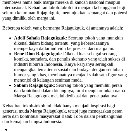
membawa nama baik marga mereka di kancah nasional maupun
internasional. Kehadiran tokoh-tokoh ini menjadi kebanggaan bagi
seluruh keturunan Rajagukguk, menunjukkan semangat dan potensi
yang dimiliki oleh marga ini.
Beberapa tokoh yang bermarga Rajagukguk, di antaranya adalah:
Adolf Sahala Rajagukguk
: Seorang tokoh yang mungkin
dikenal dalam bidang tertentu, yang keberadaannya
memperkaya daftar individu berprestasi dari marga ini.
Bene Dion Rajagukguk
: Dikenal luas sebagai seorang
komika, sutradara, dan penulis skenario yang telah sukses di
industri hiburan Indonesia. Karya-karyanya seringkali
mengangkat tema-tema sosial dan budaya dengan sentuhan
humor yang khas, membuatnya menjadi salah satu figur yang
menonjol di kalangan seniman muda.
Sabam Rajagukguk
: Seorang tokoh yang memiliki peran
dan kontribusi dalam bidangnya, turut mengharumkan nama
Marga Rajagukguk melalui dedikasi dan pencapaiannya.
Kehadiran tokoh-tokoh ini tidak hanya menjadi inspirasi bagi
generasi muda Marga Rajagukguk, tetapi juga menegaskan peran
serta dan kontribusi masyarakat Batak Toba dalam pembangunan
dan kemajuan bangsa Indonesia.