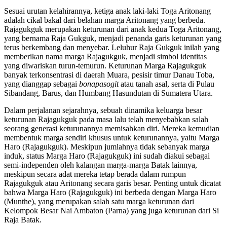
Sesuai urutan kelahirannya, ketiga anak laki-laki Toga Aritonang
adalah cikal bakal dari belahan marga Aritonang yang berbeda.
Rajagukguk merupakan keturunan dari anak kedua Toga Aritonang,
yang bernama Raja Gukguk, menjadi penanda garis keturunan yang
terus berkembang dan menyebar. Leluhur Raja Gukguk inilah yang
memberikan nama marga Rajagukguk, menjadi simbol identitas
yang diwariskan turun-temurun. Keturunan Marga Rajagukguk
banyak terkonsentrasi di daerah Muara, pesisir timur Danau Toba,
yang dianggap sebagai
bonapasogit
atau tanah asal, serta di Pulau
Sibandang, Barus, dan Humbang Hasundutan di Sumatera Utara.
Dalam perjalanan sejarahnya, sebuah dinamika keluarga besar
keturunan Rajagukguk pada masa lalu telah menyebabkan salah
seorang generasi keturunannya memisahkan diri. Mereka kemudian
membentuk marga sendiri khusus untuk keturunannya, yaitu Marga
Haro (Rajagukguk). Meskipun jumlahnya tidak sebanyak marga
induk, status Marga Haro (Rajagukguk) ini sudah diakui sebagai
semi-independen oleh kalangan marga-marga Batak lainnya,
meskipun secara adat mereka tetap berada dalam rumpun
Rajagukguk atau Aritonang secara garis besar. Penting untuk dicatat
bahwa Marga Haro (Rajagukguk) ini berbeda dengan Marga Haro
(Munthe), yang merupakan salah satu marga keturunan dari
Kelompok Besar Nai Ambaton (Parna) yang juga keturunan dari Si
Raja Batak.