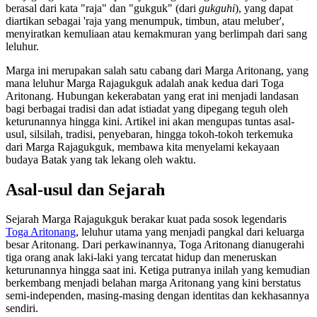
berasal dari kata "raja" dan "gukguk" (dari
gukguhi
), yang dapat
diartikan sebagai 'raja yang menumpuk, timbun, atau meluber',
menyiratkan kemuliaan atau kemakmuran yang berlimpah dari sang
leluhur.
Marga ini merupakan salah satu cabang dari Marga Aritonang, yang
mana leluhur Marga Rajagukguk adalah anak kedua dari Toga
Aritonang. Hubungan kekerabatan yang erat ini menjadi landasan
bagi berbagai tradisi dan adat istiadat yang dipegang teguh oleh
keturunannya hingga kini. Artikel ini akan mengupas tuntas asal-
usul, silsilah, tradisi, penyebaran, hingga tokoh-tokoh terkemuka
dari Marga Rajagukguk, membawa kita menyelami kekayaan
budaya Batak yang tak lekang oleh waktu.
Asal-usul dan Sejarah
Sejarah Marga Rajagukguk berakar kuat pada sosok legendaris
Toga Aritonang
, leluhur utama yang menjadi pangkal dari keluarga
besar Aritonang. Dari perkawinannya, Toga Aritonang dianugerahi
tiga orang anak laki-laki yang tercatat hidup dan meneruskan
keturunannya hingga saat ini. Ketiga putranya inilah yang kemudian
berkembang menjadi belahan marga Aritonang yang kini berstatus
semi-independen, masing-masing dengan identitas dan kekhasannya
sendiri.