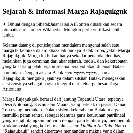
Sejarah & Informasi Marga
Rajagukguk
✦ Dibuat dengan SibatakJalanJalan AI
Konten dihasilkan secara
otomatis dari sumber Wikipedia. Mungkin perlu verifikasi lebih
lanjut.
Selamat datang di penjelajahan mendalam mengenai salah satu
marga terkemuka dalam khazanah budaya Batak Toba, yakni Marga
Rajagukguk. Marga ini bukan hanya sekadar penanda identitas,
melainkan juga cerminan dari akar sejarah, tradisi, dan kekerabatan
yang kuat yang telah terjalin selama berabad-abad di tanah Batak
nan indah. Dengan aksara Batak ᯒᯐᯎᯮᯂ᯲ᯎᯮᯂ᯲, nama
Rajagukguk mengukir jejaknya dalam silsilah Batak, menegaskan
eksistensinya sebagai bagian integral dari keluarga besar Toga
Aritonang.
Marga Rajagukguk berasal dari jantung Tapanuli Utara, tepatnya
Desa Aritonang, Kecamatan Muara, yang terletak di pesisir Danau
Toba yang memukau. Dalam sistem kekerabatan Batak, marga
memiliki peran sentral sebagai identitas garis keturunan patrilineal
yang menghubungkan individu dengan para leluhurnya, membentuk
struktur sosial yang kokoh melalui sistem
Dalihan Na Tolu
. Nama
"Rajagukguk" sendiri dipercaya mengandung makna yang dalam,