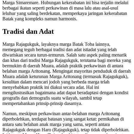
Marga Simaremare. Hubungan kekerabatan ini bisa terjalin melalui
berbagai ikatan seperti perkawinan di masa lalu atau asal-usul
leluhur yang saling berdekatan, memperkaya jaringan kekerabatan
Batak yang kompleks namun harmonis.
Tradisi dan Adat
Marga Rajagukguk, layaknya marga Batak Toba lainnya,
memegang teguh berbagai tradisi dan adat istiadat yang telah
diwariskan secara turun-temurun. Salah satu aspek paling menarik
dan khas dari tradisi Marga Rajagukguk, terutama bagi mereka yang
bermukim di daerah Muara, adalah praktik perkawinan di antara
belahan marga Aritonang. Mengingat mayoritas penduduk di daerah
Muara adalah keturunan Marga Aritonang (termasuk Rajagukguk),
kesulitan dalam mencari jodoh yang berbeda marga telah
menyebabkan praktik ini diakui secara adat. Hal ini
mengilustrasikan bagaimana adat dapat beradaptasi dengan kondisi
geografis dan demografis suatu wilayah, sambil tetap
mempertahankan prinsip-prinsip dasarnya.
Namun, meskipun perkawinan antar-belahan marga Aritonang
diperbolehkan, terdapat batasan yang sangat ketat: pernikahan di
antara satu belahan anak marga yang sama, seperti antara
Rajagukguk dengan Haro (Rajagukguk), tetap tidak diperbolehkan.