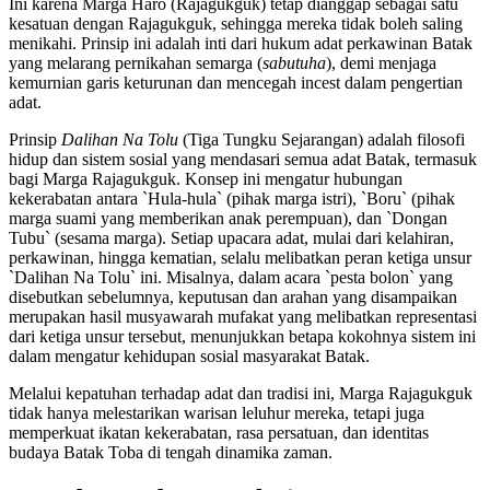
Ini karena Marga Haro (Rajagukguk) tetap dianggap sebagai satu
kesatuan dengan Rajagukguk, sehingga mereka tidak boleh saling
menikahi. Prinsip ini adalah inti dari hukum adat perkawinan Batak
yang melarang pernikahan semarga (
sabutuha
), demi menjaga
kemurnian garis keturunan dan mencegah incest dalam pengertian
adat.
Prinsip
Dalihan Na Tolu
(Tiga Tungku Sejarangan) adalah filosofi
hidup dan sistem sosial yang mendasari semua adat Batak, termasuk
bagi Marga Rajagukguk. Konsep ini mengatur hubungan
kekerabatan antara `Hula-hula` (pihak marga istri), `Boru` (pihak
marga suami yang memberikan anak perempuan), dan `Dongan
Tubu` (sesama marga). Setiap upacara adat, mulai dari kelahiran,
perkawinan, hingga kematian, selalu melibatkan peran ketiga unsur
`Dalihan Na Tolu` ini. Misalnya, dalam acara `pesta bolon` yang
disebutkan sebelumnya, keputusan dan arahan yang disampaikan
merupakan hasil musyawarah mufakat yang melibatkan representasi
dari ketiga unsur tersebut, menunjukkan betapa kokohnya sistem ini
dalam mengatur kehidupan sosial masyarakat Batak.
Melalui kepatuhan terhadap adat dan tradisi ini, Marga Rajagukguk
tidak hanya melestarikan warisan leluhur mereka, tetapi juga
memperkuat ikatan kekerabatan, rasa persatuan, dan identitas
budaya Batak Toba di tengah dinamika zaman.