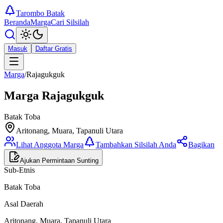
Tarombo Batak
Beranda
Marga
Cari Silsilah
Masuk
Daftar Gratis
Marga
/
Rajagukguk
Marga
Rajagukguk
Batak Toba
Aritonang, Muara, Tapanuli Utara
Lihat Anggota Marga
Tambahkan Silsilah Anda
Bagikan
Ajukan Permintaan Sunting
Sub-Etnis
Batak Toba
Asal Daerah
Aritonang, Muara, Tapanuli Utara