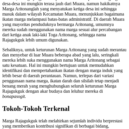
desa-desa ini mungkin terasa jauh dari Muara, namun hakikatnya
Marga Aritonanglah yang menyatukan ketiga desa ini sehingga
masuk dalam wilayah Kecamatan Muara, menunjukkan bagaimana
ikatan marga melampaui batas-batas administratif. Di daerah Muara
yang mayoritas penduduknya bermarga Aritonang, umumnya
mereka sudah menggunakan nama marga sesuai alur percabangan
dari ketiga anak laki-laki Toga Aritonang, sehingga nama
Rajagukguk lebih umum digunakan.
Sebaliknya, untuk keturunan Marga Aritonang yang sudah merantau
dan menyebar di luar Muara beberapa abad yang lalu, seringkali
mereka lebih suka menggunakan nama Marga Aritonang sebagai
satu kesatuan. Hal ini mungkin bertujuan untuk memudahkan
identifikasi dan mempertahankan ikatan dengan marga induk yang
lebih besar di daerah perantauan. Namun, terlepas dari variasi
penggunaan nama marga, ikatan darah dan silsilah tetap menjadi
benang merah yang menghubungkan seluruh keturunan Marga
Rajagukguk dengan akar budaya dan leluhur mereka di
bonapasogit
.
Tokoh-Tokoh Terkenal
Marga Rajagukguk telah melahirkan sejumlah individu berprestasi
yang memberikan kontribusi signifikan di berbagai bidang,