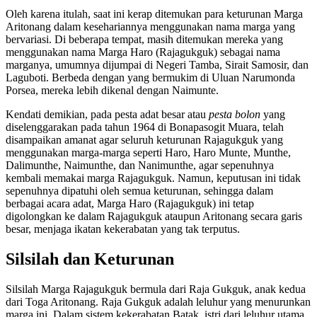
Oleh karena itulah, saat ini kerap ditemukan para keturunan Marga
Aritonang dalam kesehariannya menggunakan nama marga yang
bervariasi. Di beberapa tempat, masih ditemukan mereka yang
menggunakan nama Marga Haro (Rajagukguk) sebagai nama
marganya, umumnya dijumpai di Negeri Tamba, Sirait Samosir, dan
Laguboti. Berbeda dengan yang bermukim di Uluan Narumonda
Porsea, mereka lebih dikenal dengan Naimunte.
Kendati demikian, pada pesta adat besar atau
pesta bolon
yang
diselenggarakan pada tahun 1964 di Bonapasogit Muara, telah
disampaikan amanat agar seluruh keturunan Rajagukguk yang
menggunakan marga-marga seperti Haro, Haro Munte, Munthe,
Dalimunthe, Naimunthe, dan Nanimunthe, agar sepenuhnya
kembali memakai marga Rajagukguk. Namun, keputusan ini tidak
sepenuhnya dipatuhi oleh semua keturunan, sehingga dalam
berbagai acara adat, Marga Haro (Rajagukguk) ini tetap
digolongkan ke dalam Rajagukguk ataupun Aritonang secara garis
besar, menjaga ikatan kekerabatan yang tak terputus.
Silsilah dan Keturunan
Silsilah Marga Rajagukguk bermula dari Raja Gukguk, anak kedua
dari Toga Aritonang. Raja Gukguk adalah leluhur yang menurunkan
marga ini. Dalam sistem kekerabatan Batak, istri dari leluhur utama