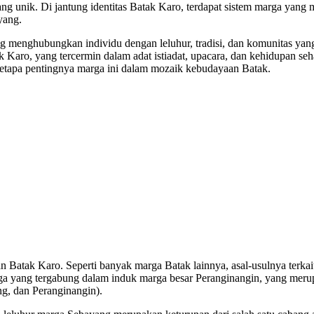
 unik. Di jantung identitas Batak Karo, terdapat sistem marga yang m
yang.
menghubungkan individu dengan leluhur, tradisi, dan komunitas yang 
Karo, yang tercermin dalam adat istiadat, upacara, dan kehidupan sehar
 betapa pentingnya marga ini dalam mozaik kebudayaan Batak.
Batak Karo. Seperti banyak marga Batak lainnya, asal-usulnya terkait
arga yang tergabung dalam induk marga besar Peranginangin, yang merup
ng, dan Peranginangin).