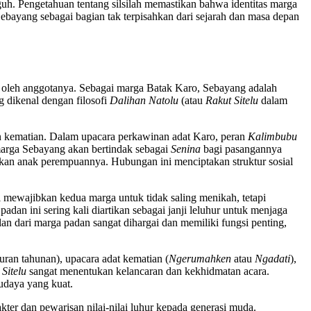
teguh. Pengetahuan tentang silsilah memastikan bahwa identitas marga
a Sebayang sebagai bagian tak terpisahkan dari sejarah dan masa depan
guh oleh anggotanya. Sebagai marga Batak Karo, Sebayang adalah
g dikenal dengan filosofi
Dalihan Natolu
(atau
Rakut Sitelu
dalam
an kematian. Dalam upacara perkawinan adat Karo, peran
Kalimbubu
marga Sebayang akan bertindak sebagai
Senina
bagi pasangannya
kan anak perempuannya. Hubungan ini menciptakan struktur sosial
mewajibkan kedua marga untuk tidak saling menikah, tetapi
dan ini sering kali diartikan sebagai janji leluhur untuk menjaga
lan dari marga padan sangat dihargai dan memiliki fungsi penting,
uran tahunan), upacara adat kematian (
Ngerumahken
atau
Ngadati
),
Sitelu
sangat menentukan kelancaran dan kekhidmatan acara.
budaya yang kuat.
akter dan pewarisan nilai-nilai luhur kepada generasi muda.