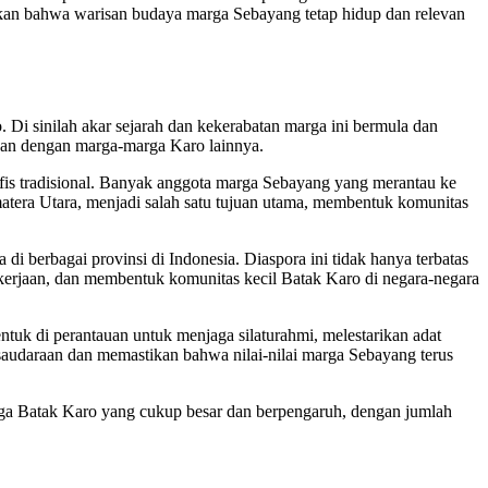
ikan bahwa warisan budaya marga Sebayang tetap hidup dan relevan
 Di sinilah akar sejarah dan kekerabatan marga ini bermula dan
gan dengan marga-marga Karo lainnya.
fis tradisional. Banyak anggota marga Sebayang yang merantau ke
matera Utara, menjadi salah satu tujuan utama, membentuk komunitas
i berbagai provinsi di Indonesia. Diaspora ini tidak hanya terbatas
pekerjaan, dan membentuk komunitas kecil Batak Karo di negara-negara
tuk di perantauan untuk menjaga silaturahmi, melestarikan adat
ersaudaraan dan memastikan bahwa nilai-nilai marga Sebayang terus
arga Batak Karo yang cukup besar dan berpengaruh, dengan jumlah