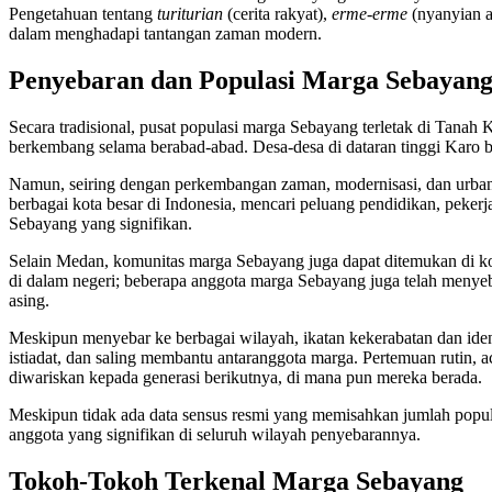
Pengetahuan tentang
turiturian
(cerita rakyat),
erme-erme
(nyanyian a
dalam menghadapi tantangan zaman modern.
Penyebaran dan Populasi Marga Sebayan
Secara tradisional, pusat populasi marga Sebayang terletak di Tanah
berkembang selama berabad-abad. Desa-desa di dataran tinggi Karo
Namun, seiring dengan perkembangan zaman, modernisasi, dan urbani
berbagai kota besar di Indonesia, mencari peluang pendidikan, peker
Sebayang yang signifikan.
Selain Medan, komunitas marga Sebayang juga dapat ditemukan di kota-
di dalam negeri; beberapa anggota marga Sebayang juga telah menyeba
asing.
Meskipun menyebar ke berbagai wilayah, ikatan kekerabatan dan ident
istiadat, dan saling membantu antaranggota marga. Pertemuan rutin, a
diwariskan kepada generasi berikutnya, di mana pun mereka berada.
Meskipun tidak ada data sensus resmi yang memisahkan jumlah popula
anggota yang signifikan di seluruh wilayah penyebarannya.
Tokoh-Tokoh Terkenal Marga Sebayang