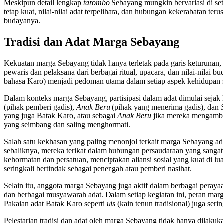
Meskipun detail lengkap
tarombo
Sebayang mungkin bervariasi di seti
tetap kuat, nilai-nilai adat terpelihara, dan hubungan kekerabatan te
budayanya.
Tradisi dan Adat Marga Sebayang
Kekuatan marga Sebayang tidak hanya terletak pada garis keturunan, 
pewaris dan pelaksana dari berbagai ritual, upacara, dan nilai-nilai
bahasa Karo) menjadi pedoman utama dalam setiap aspek kehidupan s
Dalam konteks marga Sebayang, partisipasi dalam adat dimulai sejak
(pihak pemberi gadis),
Anak Beru
(pihak yang menerima gadis), dan
yang juga Batak Karo, atau sebagai
Anak Beru
jika mereka mengambil 
yang seimbang dan saling menghormati.
Salah satu kekhasan yang paling menonjol terkait marga Sebayang ad
sebaliknya, mereka terikat dalam hubungan persaudaraan yang sangat e
kehormatan dan persatuan, menciptakan aliansi sosial yang kuat di lu
seringkali bertindak sebagai penengah atau pemberi nasihat.
Selain itu, anggota marga Sebayang juga aktif dalam berbagai perayaa
dan berbagai musyawarah adat. Dalam setiap kegiatan ini, peran mar
Pakaian adat Batak Karo seperti
uis
(kain tenun tradisional) juga ser
Pelestarian tradisi dan adat oleh marga Sebayang tidak hanya dilakuka