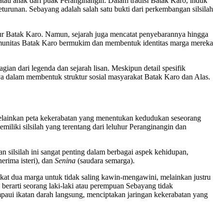
au anak dari puak Peranginangin. Dalam tradisi Batak Karo, induk
urunan. Sebayang adalah salah satu bukti dari perkembangan silsilah
hur Batak Karo. Namun, sejarah juga mencatat penyebarannya hingga
omunitas Batak Karo bermukim dan membentuk identitas marga mereka
gian dari legenda dan sejarah lisan. Meskipun detail spesifik
ya dalam membentuk struktur sosial masyarakat Batak Karo dan Alas.
 melainkan peta kekerabatan yang menentukan kedudukan seseorang
liki silsilah yang terentang dari leluhur Peranginangin dan
silsilah ini sangat penting dalam berbagai aspek kehidupan,
erima isteri), dan
Senina
(saudara semarga).
ikat dua marga untuk tidak saling kawin-mengawini, melainkan justru
berarti seorang laki-laki atau perempuan Sebayang tidak
aui ikatan darah langsung, menciptakan jaringan kekerabatan yang