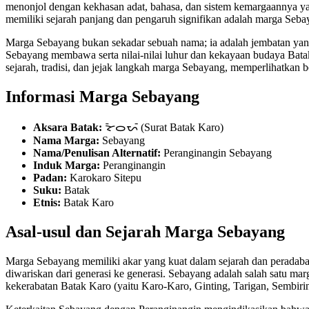
menonjol dengan kekhasan adat, bahasa, dan sistem kemargaannya yang
memiliki sejarah panjang dan pengaruh signifikan adalah marga Seba
Marga Sebayang bukan sekadar sebuah nama; ia adalah jembatan yang 
Sebayang membawa serta nilai-nilai luhur dan kekayaan budaya Batak 
sejarah, tradisi, dan jejak langkah marga Sebayang, memperlihatkan
Informasi Marga Sebayang
Aksara Batak:
ᯘᯩᯆᯛᯰ (Surat Batak Karo)
Nama Marga:
Sebayang
Nama/Penulisan Alternatif:
Peranginangin Sebayang
Induk Marga:
Peranginangin
Padan:
Karokaro Sitepu
Suku:
Batak
Etnis:
Batak Karo
Asal-usul dan Sejarah Marga Sebayang
Marga Sebayang memiliki akar yang kuat dalam sejarah dan peradaban 
diwariskan dari generasi ke generasi. Sebayang adalah salah satu m
kekerabatan Batak Karo (yaitu Karo-Karo, Ginting, Tarigan, Sembiri