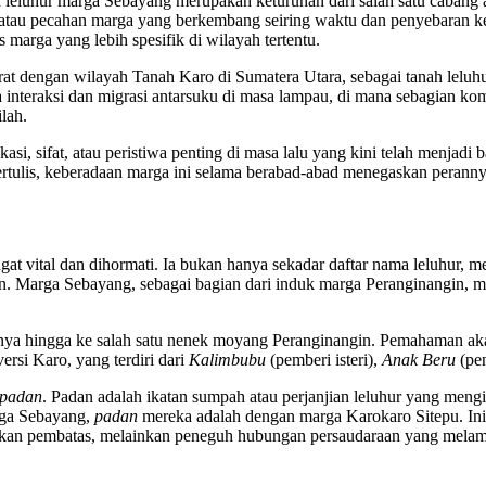
eluhur marga Sebayang merupakan keturunan dari salah satu cabang at
 atau pecahan marga yang berkembang seiring waktu dan penyebaran ket
marga yang lebih spesifik di wilayah tertentu.
rat dengan wilayah Tanah Karo di Sumatera Utara, sebagai tanah lelu
 interaksi dan migrasi antarsuku di masa lampau, di mana sebagian k
lah.
 sifat, atau peristiwa penting di masa lalu yang kini telah menjadi ba
ertulis, keberadaan marga ini selama berabad-abad menegaskan perann
gat vital dan dihormati. Ia bukan hanya sekadar daftar nama leluhur,
 Marga Sebayang, sebagai bagian dari induk marga Peranginangin, memi
nya hingga ke salah satu nenek moyang Peranginangin. Pemahaman akan 
ersi Karo, yang terdiri dari
Kalimbubu
(pemberi isteri),
Anak Beru
(pen
padan
. Padan adalah ikatan sumpah atau perjanjian leluhur yang meng
rga Sebayang,
padan
mereka adalah dengan marga Karokaro Sitepu. Ini 
ukan pembatas, melainkan peneguh hubungan persaudaraan yang melamp