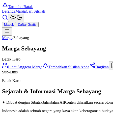
Tarombo Batak
Beranda
Marga
Cari Silsilah
Masuk
Daftar Gratis
Marga
/
Sebayang
Marga
Sebayang
Batak Karo
Lihat Anggota Marga
Tambahkan Silsilah Anda
Bagikan
Sub-Etnis
Batak Karo
Sejarah & Informasi Marga
Sebayang
✦ Dibuat dengan SibatakJalanJalan AI
Konten dihasilkan secara otoma
Indonesia adalah sebuah negara yang kaya akan keberagaman budaya, 