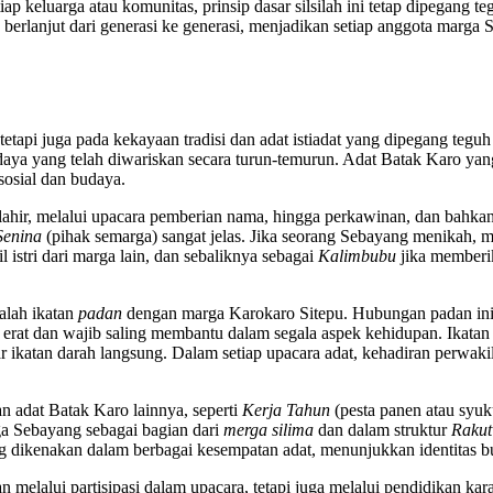
ap keluarga atau komunitas, prinsip dasar silsilah ini tetap dipegang 
rus berlanjut dari generasi ke generasi, menjadikan setiap anggota marg
tetapi juga pada kekayaan tradisi dan adat istiadat yang dipegang te
 budaya yang telah diwariskan secara turun-temurun. Adat Batak Karo yan
osial dan budaya.
 lahir, melalui upacara pemberian nama, hingga perkawinan, dan bahk
Senina
(pihak semarga) sangat jelas. Jika seorang Sebayang menikah, 
istri dari marga lain, dan sebaliknya sebagai
Kalimbubu
jika memberi
alah ikatan
padan
dengan marga Karokaro Sitepu. Hubungan padan ini 
rat dan wajib saling membantu dalam segala aspek kehidupan. Ikatan pa
ar ikatan darah langsung. Dalam setiap upacara adat, kehadiran perwaki
n adat Batak Karo lainnya, seperti
Kerja Tahun
(pesta panen atau syuk
ga Sebayang sebagai bagian dari
merga silima
dan dalam struktur
Rakut 
ing dikenakan dalam berbagai kesempatan adat, menunjukkan identitas 
n melalui partisipasi dalam upacara, tetapi juga melalui pendidikan kar