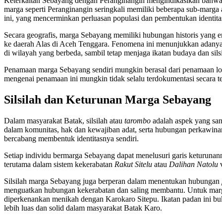
Keterkaitan Sebayang dengan Peranginangin mengindikasikan bahwa l
marga seperti Peranginangin seringkali memiliki beberapa sub-marga
ini, yang mencerminkan perluasan populasi dan pembentukan identitas 
Secara geografis, marga Sebayang memiliki hubungan historis yang e
ke daerah Alas di Aceh Tenggara. Fenomena ini menunjukkan adanya
di wilayah yang berbeda, sambil tetap menjaga ikatan budaya dan silsi
Penamaan marga Sebayang sendiri mungkin berasal dari penamaan lokasi,
mengenai penamaan ini mungkin tidak selalu terdokumentasi secara t
Silsilah dan Keturunan Marga Sebayang
Dalam masyarakat Batak, silsilah atau
tarombo
adalah aspek yang san
dalam komunitas, hak dan kewajiban adat, serta hubungan perkawinan.
bercabang membentuk identitasnya sendiri.
Setiap individu bermarga Sebayang dapat menelusuri garis keturunan
terutama dalam sistem kekerabatan
Rakut Sitelu
atau
Dalihan Natolu
v
Silsilah marga Sebayang juga berperan dalam menentukan hubungan
menguatkan hubungan kekerabatan dan saling membantu. Untuk ma
diperkenankan menikah dengan Karokaro Sitepu. Ikatan padan ini b
lebih luas dan solid dalam masyarakat Batak Karo.