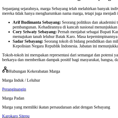
Sepanjang sejarahnya, marga Sebayang telah melahirkan banyak individ
mereka tidak hanya mengharumkan nama marga, tetapi juga menjadi i
Arif Budimanta Sebayang:
Seorang politikus dan akademisi t
pembangunan. Kehadirannya di kancah nasional menunjukkan ko
Cory Sriwaty Sebayang:
Pernah menjabat sebagai Bupati Kar
memajukan tanah leluhur Batak Karo. Masa kepemimpinannya 
Sadar Sebayang:
Seorang tokoh di bidang pendidikan dan mili
Kepolisian Negara Republik Indonesia. Jabatan ini menunjuk
Tokoh-tokoh ini merupakan representasi dari semangat dan potensi 
berkarya dan memberikan dampak positif bagi masyarakat, bangsa, da
Hubungan Kekerabatan Marga
Marga Induk / Leluhur
Peranginangin
Marga Padan
Marga yang memiliki ikatan persaudaraan adat dengan
Sebayang
Karokaro Sitepu