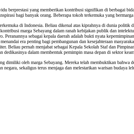
u berprestasi yang memberikan kontribusi signifikan di berbagai bidan
nspirasi bagi banyak orang. Beberapa tokoh terkemuka yang bermarga 
erkemuka di Indonesia. Beliau dikenal atas kiprahnya di dunia politi
ntribusi marga Sebayang dalam ranah kebijakan publik dan intelektu
o. Peranannya sebagai kepala daerah adalah bukti nyata kepemimpinan
menandai era penting bagi pembangunan dan kesejahteraan masyaraka
ter. Beliau pernah menjabat sebagai Kepala Sekolah Staf dan Pimpinan 
kan dedikasinya dalam membentuk pemimpin masa depan di sektor keam
yang dimiliki oleh marga Sebayang. Mereka telah membuktikan bahwa 
n negara, sekaligus terus menjaga dan melestarikan warisan budaya le