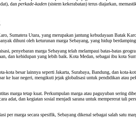
dat), dan
perkade-kaden
(sistem kekerabatan) terus diajarkan, memast
g
 Karo, Sumatera Utara, yang merupakan jantung kebudayaan Batak Karo.
 banyak dihuni oleh keturunan marga Sebayang, yang hidup berdampin
sasi, penyebaran marga Sebayang telah melampaui batas-batas geogra
jaan, dan kehidupan yang lebih baik. Kota Medan, sebagai ibu kota Su
kota besar lainnya seperti Jakarta, Surabaya, Bandung, dan kota-kota d
r ke luar negeri, mengikuti jejak globalisasi untuk pendidikan atau 
itas marga tetap kuat. Perkumpulan marga atau paguyuban sering diben
cara adat, dan kegiatan sosial menjadi sarana untuk mempererat tali p
si per marga secara spesifik, Sebayang dikenal sebagai salah satu m