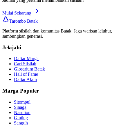
Jadilah yang pertama menambahkan silsilah!
Mulai Sekarang
Tarombo Batak
Platform silsilah dan komunitas Batak. Jaga warisan leluhur,
sambungkan generasi.
Jelajahi
Daftar Marga
Cari Silsilah
Glosarium Batak
Hall of Fame
Daftar Akun
Marga Populer
Sitompul
Sinaga
Nasution
Ginting
Saragih