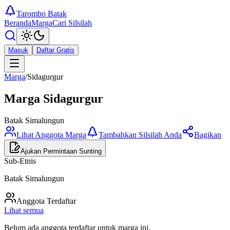
Tarombo Batak
Beranda
Marga
Cari Silsilah
Masuk
Daftar Gratis
Marga
/
Sidagurgur
Marga
Sidagurgur
Batak Simalungun
Lihat Anggota Marga
Tambahkan Silsilah Anda
Bagikan
Ajukan Permintaan Sunting
Sub-Etnis
Batak Simalungun
Anggota Terdaftar
Lihat semua
Belum ada anggota terdaftar untuk marga ini.