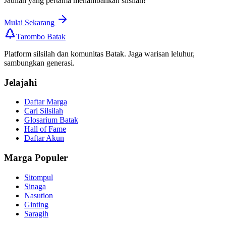
Jadilah yang pertama menambahkan silsilah!
Mulai Sekarang
Tarombo Batak
Platform silsilah dan komunitas Batak. Jaga warisan leluhur,
sambungkan generasi.
Jelajahi
Daftar Marga
Cari Silsilah
Glosarium Batak
Hall of Fame
Daftar Akun
Marga Populer
Sitompul
Sinaga
Nasution
Ginting
Saragih