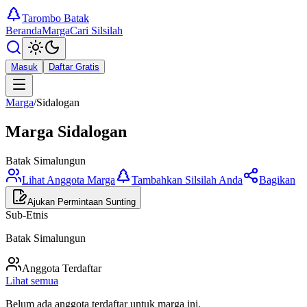
Tarombo Batak
Beranda
Marga
Cari Silsilah
Masuk
Daftar Gratis
Marga
/
Sidalogan
Marga
Sidalogan
Batak Simalungun
Lihat Anggota Marga
Tambahkan Silsilah Anda
Bagikan
Ajukan Permintaan Sunting
Sub-Etnis
Batak Simalungun
Anggota Terdaftar
Lihat semua
Belum ada anggota terdaftar untuk marga ini.