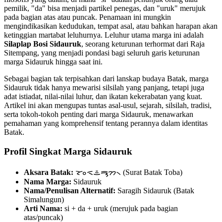
pemilik, "da" bisa menjadi partikel penegas, dan "uruk" merujuk
pada bagian atas atau puncak. Penamaan ini mungkin
mengindikasikan kedudukan, tempat asal, atau bahkan harapan akan
ketinggian martabat leluhurnya. Leluhur utama marga ini adalah
Silaplap Bosi Sidauruk
, seorang keturunan terhormat dari Raja
Sitempang, yang menjadi pondasi bagi seluruh garis keturunan
marga Sidauruk hingga saat ini.
Sebagai bagian tak terpisahkan dari lanskap budaya Batak, marga
Sidauruk tidak hanya mewarisi silsilah yang panjang, tetapi juga
adat istiadat, nilai-nilai luhur, dan ikatan kekerabatan yang kuat.
Artikel ini akan mengupas tuntas asal-usul, sejarah, silsilah, tradisi,
serta tokoh-tokoh penting dari marga Sidauruk, menawarkan
pemahaman yang komprehensif tentang perannya dalam identitas
Batak.
Profil Singkat Marga Sidauruk
Aksara Batak:
ᯘᯪᯑᯥᯒᯮᯂ᯲ (Surat Batak Toba)
Nama Marga:
Sidauruk
Nama/Penulisan Alternatif:
Saragih Sidauruk (Batak
Simalungun)
Arti Nama:
si + da + uruk (merujuk pada bagian
atas/puncak)