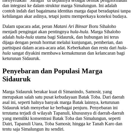
menyertakan "Saragih" di depannya sebagai bentuk penghormatan
dan integrasi ke dalam struktur marga Simalungun. Ini adalah
contoh indah dari bagaimana identitas marga dapat beradaptasi tanpa
kehilangan akar aslinya, tetapi justru memperkaya koneksi budaya.
Dalam upacara adat, peran
Matani Ari Binsar
Boru Sihaloho
menjadi pengingat akan pentingnya
hula-hula
. Marga Sihaloho
adalah
hula-hula
utama bagi Sidauruk, dan hubungan ini terus
dijaga dengan penuh hormat melalui kunjungan, pemberian, dan
partisipasi dalam acara-acara adat. Keberkahan dan restu dari
hula-
hula
sangat diyakini membawa kemakmuran dan kelancaran bagi
keturunan Sidauruk.
Penyebaran dan Populasi Marga
Sidauruk
Marga Sidauruk berakar kuat di Simanindo, Samosir, yang
merupakan salah satu pusat kebudayaan Batak Toba. Dari daerah
asal ini, seperti halnya banyak marga Batak lainnya, keturunan
Sidauruk telah menyebar ke berbagai penjuru. Penyebaran ini
terutama terjadi di wilayah Tapanuli, khususnya di daerah-daerah
yang memiliki konsentrasi Batak Toba dan Simalungun, seperti
Dairi, Tapanuli Utara, Toba Samosir, hingga ke Tanah Karo dan
tentu saja Simalungun itu sendiri.