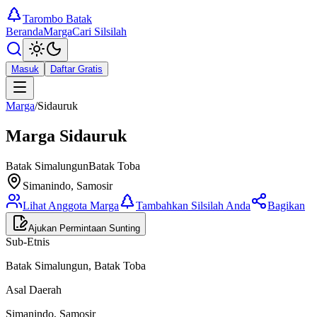
Tarombo Batak
Beranda
Marga
Cari Silsilah
Masuk
Daftar Gratis
Marga
/
Sidauruk
Marga
Sidauruk
Batak Simalungun
Batak Toba
Simanindo, Samosir
Lihat Anggota Marga
Tambahkan Silsilah Anda
Bagikan
Ajukan Permintaan Sunting
Sub-Etnis
Batak Simalungun, Batak Toba
Asal Daerah
Simanindo, Samosir