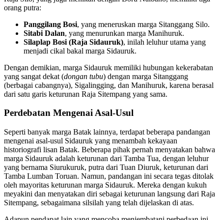
orang putra:
Panggilang Bosi
, yang meneruskan marga Sitanggang Silo.
Sitabi Dalan
, yang menurunkan marga Manihuruk.
Silaplap Bosi (Raja Sidauruk)
, inilah leluhur utama yang
menjadi cikal bakal marga Sidauruk.
Dengan demikian, marga Sidauruk memiliki hubungan kekerabatan
yang sangat dekat (
dongan tubu
) dengan marga Sitanggang
(berbagai cabangnya), Sigalingging, dan Manihuruk, karena berasal
dari satu garis keturunan Raja Sitempang yang sama.
Perdebatan Mengenai Asal-Usul
Seperti banyak marga Batak lainnya, terdapat beberapa pandangan
mengenai asal-usul Sidauruk yang menambah kekayaan
historiografi lisan Batak. Beberapa pihak pernah menyatakan bahwa
marga Sidauruk adalah keturunan dari Tamba Tua, dengan leluhur
yang bernama Siurukuruk, putra dari Tuan Diuruk, keturunan dari
Tamba Lumban Toruan. Namun, pandangan ini secara tegas ditolak
oleh mayoritas keturunan marga Sidauruk. Mereka dengan kukuh
meyakini dan menyatakan diri sebagai keturunan langsung dari Raja
Sitempang, sebagaimana silsilah yang telah dijelaskan di atas.
Adapun pendapat lain yang mencoba menjembatani perbedaan ini,