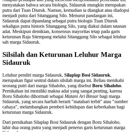
menyatakan bahwa secara biologis, Sidauruk mungkin merupakan
putra dari Tuan Diuruk. Namun, kemudian ia diangkat atau diadopsi
menjadi putra dari Sitanggang Silo. Menurut pandangan ini,
Sidauruk dapat dipandang sebagai putra biologis Tuan Diuruk
sekaligus putra historis Sitanggang Silo, yang diakui dalam tatanan
adat. Meskipun demikian, konsensus mayoritas tetap pada garis
keturunan Raja Sitempang melalui Sitanggang Silo sebagai leluhur
sah marga Sidauruk.
Silsilah dan Keturunan Leluhur Marga
Sidauruk
Leluhur pendiri marga Sidauruk,
Silaplap Bosi Sidauruk
,
merupakan figur sentral dalam silsilah marga ini. Beliau menikahi
seorang putri dari marga Sihaloho, yang disebut
Boru Sihaloho
.
Pernikahan ini memiliki makna adat yang sangat penting, karena
Boru Sihaloho dihormati sebagai
Matani Ari Binsar
bagi marga
Sidauruk, yang secara harfiah berarti "matahari terbit" atau "sumber
cahaya", melambangkan pemberi kehidupan dan keberkahan bagi
keturunan marga Sidauruk.
Dari pernikahan Silaplap Bosi Sidauruk dengan Boru Sihaloho,
lahir dua orang putra yang menjadi penerus garis keturunan marga