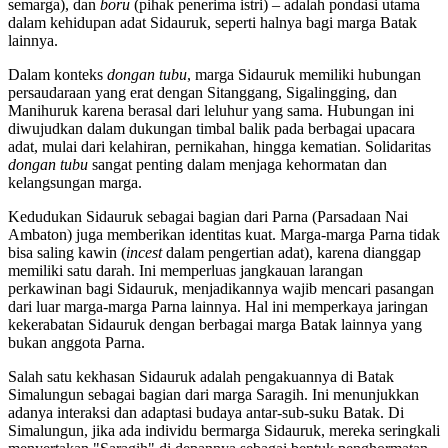
semarga), dan
boru
(pihak penerima istri) – adalah pondasi utama
dalam kehidupan adat Sidauruk, seperti halnya bagi marga Batak
lainnya.
Dalam konteks
dongan tubu
, marga Sidauruk memiliki hubungan
persaudaraan yang erat dengan Sitanggang, Sigalingging, dan
Manihuruk karena berasal dari leluhur yang sama. Hubungan ini
diwujudkan dalam dukungan timbal balik pada berbagai upacara
adat, mulai dari kelahiran, pernikahan, hingga kematian. Solidaritas
dongan tubu
sangat penting dalam menjaga kehormatan dan
kelangsungan marga.
Kedudukan Sidauruk sebagai bagian dari Parna (Parsadaan Nai
Ambaton) juga memberikan identitas kuat. Marga-marga Parna tidak
bisa saling kawin (
incest
dalam pengertian adat), karena dianggap
memiliki satu darah. Ini memperluas jangkauan larangan
perkawinan bagi Sidauruk, menjadikannya wajib mencari pasangan
dari luar marga-marga Parna lainnya. Hal ini memperkaya jaringan
kekerabatan Sidauruk dengan berbagai marga Batak lainnya yang
bukan anggota Parna.
Salah satu kekhasan Sidauruk adalah pengakuannya di Batak
Simalungun sebagai bagian dari marga Saragih. Ini menunjukkan
adanya interaksi dan adaptasi budaya antar-sub-suku Batak. Di
Simalungun, jika ada individu bermarga Sidauruk, mereka seringkali