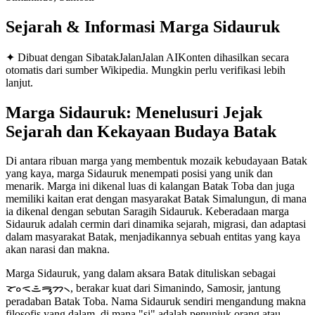
Sejarah & Informasi Marga
Sidauruk
✦ Dibuat dengan SibatakJalanJalan AI
Konten dihasilkan secara
otomatis dari sumber Wikipedia. Mungkin perlu verifikasi lebih
lanjut.
Marga Sidauruk: Menelusuri Jejak
Sejarah dan Kekayaan Budaya Batak
Di antara ribuan marga yang membentuk mozaik kebudayaan Batak
yang kaya, marga Sidauruk menempati posisi yang unik dan
menarik. Marga ini dikenal luas di kalangan Batak Toba dan juga
memiliki kaitan erat dengan masyarakat Batak Simalungun, di mana
ia dikenal dengan sebutan Saragih Sidauruk. Keberadaan marga
Sidauruk adalah cermin dari dinamika sejarah, migrasi, dan adaptasi
dalam masyarakat Batak, menjadikannya sebuah entitas yang kaya
akan narasi dan makna.
Marga Sidauruk, yang dalam aksara Batak dituliskan sebagai
ᯘᯪᯑᯥᯒᯮᯂ᯲, berakar kuat dari Simanindo, Samosir, jantung
peradaban Batak Toba. Nama Sidauruk sendiri mengandung makna
filosofis yang dalam, di mana "si" adalah penunjuk orang atau