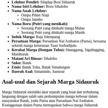
Leluhur Pendiri:
Silaplap Bosi Sidauruk
Nama Istri Leluhur:
Boru Sihaloho
Nama Anak Leluhur:
Ompu Pilian Niaji
Ompu Jaimbo
Nama Boru (Putri yang menikah):
Seorang Putri yang dinikahi marga Malau
Seorang Putri yang dinikahi marga Manik
Induk Marga:
Raja Sitempang
Persatuan Marga:
Parsadaan Nai Ambaton (Parna), bersama
seluruh marga keturunan Tuan Sorbadijulu
Kerabat Marga (Dongan Tubu):
Sitanggang, Sigalingging,
Manihuruk
Matani Ari Binsar:
Sihaloho
Suku:
Batak
Etnis:
Batak Toba, Batak Simalungun
Daerah Asal:
Simanindo, Samosir
Asal-usul dan Sejarah Marga Sidauruk
Marga Sidauruk memiliki akar sejarah yang kuat dan terhubung
langsung dengan salah satu perkumpulan marga terbesar dalam
masyarakat Batak, yaitu Parna atau Parsadaan Nai Ambaton.
Keanggotaan dalam Parna menegaskan bahwa marga Sidauruk