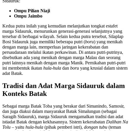
Sidauruk:
Ompu Pilian Niaji
Ompu Jaimbo
Kedua putra inilah yang kemudian melanjutkan tongkat estafet
marga Sidauruk, menurunkan generasi-generasi selanjutnya yang
tersebar di berbagai wilayah. Selain kedua putra tersebut, Silaplap
Bosi Sidauruk juga memiliki beberapa putri (
boru
) yang menikah
dengan marga lain, memperluas jaringan kekerabatan dan
persaudaraan melalui ikatan perkawinan. Di antara putri-putrinya,
disebutkan ada yang menikah dengan marga Malau dan seorang
putri lainnya menikah dengan marga Manik. Pernikahan putri-putri
ini membentuk ikatan
hula-hula
dan
boru
yang krusial dalam sistem
adat Batak.
Tradisi dan Adat Marga Sidauruk dalam
Konteks Batak
Sebagai marga Batak Toba yang berakar dari Simanindo, Samosir,
dan juga diakui dalam masyarakat Batak Simalungun (sebagai
Saragih Sidauruk), marga Sidauruk mengamalkan tradisi dan adat
istiadat Batak dengan kekhasannya. Sistem kekerabatan
Dalihan Na
Tolu
– yaitu
hula-hula
(pihak pemberi istri),
dongan tubu
(teman