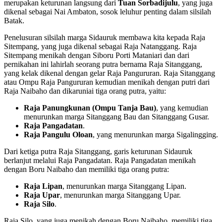
merupakan keturunan langsung dari
Tuan Sorbadijulu
, yang juga
dikenal sebagai Nai Ambaton, sosok leluhur penting dalam silsilah
Batak.
Penelusuran silsilah marga Sidauruk membawa kita kepada Raja
Sitempang, yang juga dikenal sebagai Raja Natanggang. Raja
Sitempang menikah dengan Siboru Porti Mataniari dan dari
pernikahan ini lahirlah seorang putra bernama Raja Sitanggang,
yang kelak dikenal dengan gelar Raja Pangururan. Raja Sitanggang
atau Ompu Raja Pangururan kemudian menikah dengan putri dari
Raja Naibaho dan dikaruniai tiga orang putra, yaitu:
Raja Panungkunan (Ompu Tanja Bau)
, yang kemudian
menurunkan marga Sitanggang Bau dan Sitanggang Gusar.
Raja Pangadatan
.
Raja Pangulu Oloan
, yang menurunkan marga Sigalingging.
Dari ketiga putra Raja Sitanggang, garis keturunan Sidauruk
berlanjut melalui Raja Pangadatan. Raja Pangadatan menikah
dengan Boru Naibaho dan memiliki tiga orang putra:
Raja Lipan
, menurunkan marga Sitanggang Lipan.
Raja Upar
, menurunkan marga Sitanggang Upar.
Raja Silo
.
Raja Silo, yang juga menikah dengan Boru Naibaho, memiliki tiga