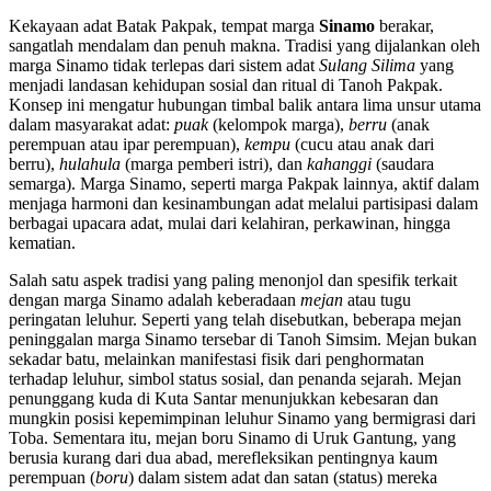
Kekayaan adat Batak Pakpak, tempat marga
Sinamo
berakar,
sangatlah mendalam dan penuh makna. Tradisi yang dijalankan oleh
marga Sinamo tidak terlepas dari sistem adat
Sulang Silima
yang
menjadi landasan kehidupan sosial dan ritual di Tanoh Pakpak.
Konsep ini mengatur hubungan timbal balik antara lima unsur utama
dalam masyarakat adat:
puak
(kelompok marga),
berru
(anak
perempuan atau ipar perempuan),
kempu
(cucu atau anak dari
berru),
hulahula
(marga pemberi istri), dan
kahanggi
(saudara
semarga). Marga Sinamo, seperti marga Pakpak lainnya, aktif dalam
menjaga harmoni dan kesinambungan adat melalui partisipasi dalam
berbagai upacara adat, mulai dari kelahiran, perkawinan, hingga
kematian.
Salah satu aspek tradisi yang paling menonjol dan spesifik terkait
dengan marga Sinamo adalah keberadaan
mejan
atau tugu
peringatan leluhur. Seperti yang telah disebutkan, beberapa mejan
peninggalan marga Sinamo tersebar di Tanoh Simsim. Mejan bukan
sekadar batu, melainkan manifestasi fisik dari penghormatan
terhadap leluhur, simbol status sosial, dan penanda sejarah. Mejan
penunggang kuda di Kuta Santar menunjukkan kebesaran dan
mungkin posisi kepemimpinan leluhur Sinamo yang bermigrasi dari
Toba. Sementara itu, mejan boru Sinamo di Uruk Gantung, yang
berusia kurang dari dua abad, merefleksikan pentingnya kaum
perempuan (
boru
) dalam sistem adat dan satan (status) mereka