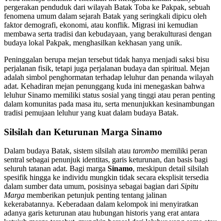
pergerakan penduduk dari wilayah Batak Toba ke Pakpak, sebuah
fenomena umum dalam sejarah Batak yang seringkali dipicu oleh
faktor demografi, ekonomi, atau konflik. Migrasi ini kemudian
membawa serta tradisi dan kebudayaan, yang berakulturasi dengan
budaya lokal Pakpak, menghasilkan kekhasan yang unik.
Peninggalan berupa mejan tersebut tidak hanya menjadi saksi bisu
perjalanan fisik, tetapi juga perjalanan budaya dan spiritual. Mejan
adalah simbol penghormatan terhadap leluhur dan penanda wilayah
adat. Kehadiran mejan penunggang kuda ini menegaskan bahwa
leluhur Sinamo memiliki status sosial yang tinggi atau peran penting
dalam komunitas pada masa itu, serta menunjukkan kesinambungan
tradisi pemujaan leluhur yang kuat dalam budaya Batak.
Silsilah dan Keturunan Marga Sinamo
Dalam budaya Batak, sistem silsilah atau
tarombo
memiliki peran
sentral sebagai penunjuk identitas, garis keturunan, dan basis bagi
seluruh tatanan adat. Bagi marga
Sinamo
, meskipun detail silsilah
spesifik hingga ke individu mungkin tidak secara eksplisit tersedia
dalam sumber data umum, posisinya sebagai bagian dari
Sipitu
Marga
memberikan petunjuk penting tentang jalinan
kekerabatannya. Keberadaan dalam kelompok ini menyiratkan
adanya garis keturunan atau hubungan historis yang erat antara