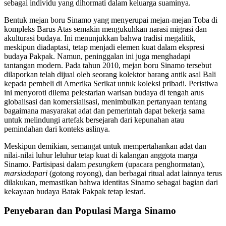
sebagai individu yang dihormati dalam keluarga suaminya.
Bentuk mejan boru Sinamo yang menyerupai mejan-mejan Toba di
kompleks Barus Atas semakin mengukuhkan narasi migrasi dan
akulturasi budaya. Ini menunjukkan bahwa tradisi megalitik,
meskipun diadaptasi, tetap menjadi elemen kuat dalam ekspresi
budaya Pakpak. Namun, peninggalan ini juga menghadapi
tantangan modern. Pada tahun 2010, mejan boru Sinamo tersebut
dilaporkan telah dijual oleh seorang kolektor barang antik asal Bali
kepada pembeli di Amerika Serikat untuk koleksi pribadi. Peristiwa
ini menyoroti dilema pelestarian warisan budaya di tengah arus
globalisasi dan komersialisasi, menimbulkan pertanyaan tentang
bagaimana masyarakat adat dan pemerintah dapat bekerja sama
untuk melindungi artefak bersejarah dari kepunahan atau
pemindahan dari konteks aslinya.
Meskipun demikian, semangat untuk mempertahankan adat dan
nilai-nilai luhur leluhur tetap kuat di kalangan anggota marga
Sinamo. Partisipasi dalam
pesungkem
(upacara penghormatan),
marsiadapari
(gotong royong), dan berbagai ritual adat lainnya terus
dilakukan, memastikan bahwa identitas Sinamo sebagai bagian dari
kekayaan budaya Batak Pakpak tetap lestari.
Penyebaran dan Populasi Marga Sinamo