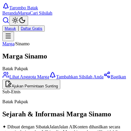
Tarombo Batak
Beranda
Marga
Cari Silsilah
Masuk
Daftar Gratis
Marga
/
Sinamo
Marga
Sinamo
Batak Pakpak
Lihat Anggota Marga
Tambahkan Silsilah Anda
Bagikan
Ajukan Permintaan Sunting
Sub-Etnis
Batak Pakpak
Sejarah & Informasi Marga
Sinamo
✦ Dibuat dengan SibatakJalanJalan AI
Konten dihasilkan secara