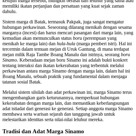
ketujuh marga tersebut, mungkin berasal dari leluhur yang sama atau
memiliki ikatan perjanjian dan persatuan yang kuat sejak zaman
dahulu.
Sistem marga di Batak, termasuk Pakpak, juga sangat mengatur
hubungan perkawinan. Seseorang dilarang menikah dengan sesama
marganya (incest) dan harus mencari pasangan dari marga lain, yang
kemudian akan memunculkan status
boru
(perempuan yang
menikah ke marga lain) dan
hula-hula
(marga pemberi istri). Hal ini
tercermin dalam temuan mejan di Uruk Gantung, di mana terdapat
mejan milik Raja Tambe Boang Manalu dan istrinya, seorang
boru
Sinamo
. Keberadaan mejan boru Sinamo ini adalah bukti konkret
tentang interaksi dan ikatan kekerabatan yang terbentuk melalui
perkawinan antara marga Sinamo dengan marga lain, dalam hal ini
Boang Manalu, sebuah praktik yang fundamental dalam menjaga
tatanan sosial Batak.
Melalui sistem silsilah dan adat perkawinan ini, marga Sinamo terus
mengembangkan garis keturunannya, memperkuat hubungan
kekerabatan dengan marga lain, dan memastikan keberlangsungan
adat istiadat dari generasi ke generasi. Setiap anggota marga Sinamo
membawa serta warisan sejarah dan tanggung jawab untuk
melestarikan identitas serta nilai-nilai leluhur mereka.
Tradisi dan Adat Marga Sinamo