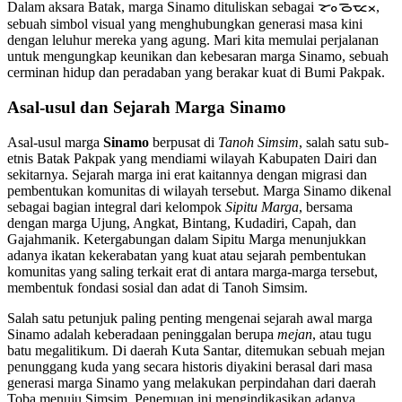
Dalam aksara Batak, marga Sinamo dituliskan sebagai ᯘᯪᯉᯔᯬ,
sebuah simbol visual yang menghubungkan generasi masa kini
dengan leluhur mereka yang agung. Mari kita memulai perjalanan
untuk mengungkap keunikan dan kebesaran marga Sinamo, sebuah
cerminan hidup dan peradaban yang berakar kuat di Bumi Pakpak.
Asal-usul dan Sejarah Marga Sinamo
Asal-usul marga
Sinamo
berpusat di
Tanoh Simsim
, salah satu sub-
etnis Batak Pakpak yang mendiami wilayah Kabupaten Dairi dan
sekitarnya. Sejarah marga ini erat kaitannya dengan migrasi dan
pembentukan komunitas di wilayah tersebut. Marga Sinamo dikenal
sebagai bagian integral dari kelompok
Sipitu Marga
, bersama
dengan marga Ujung, Angkat, Bintang, Kudadiri, Capah, dan
Gajahmanik. Ketergabungan dalam Sipitu Marga menunjukkan
adanya ikatan kekerabatan yang kuat atau sejarah pembentukan
komunitas yang saling terkait erat di antara marga-marga tersebut,
membentuk fondasi sosial dan adat di Tanoh Simsim.
Salah satu petunjuk paling penting mengenai sejarah awal marga
Sinamo adalah keberadaan peninggalan berupa
mejan
, atau tugu
batu megalitikum. Di daerah Kuta Santar, ditemukan sebuah mejan
penunggang kuda yang secara historis diyakini berasal dari masa
generasi marga Sinamo yang melakukan perpindahan dari daerah
Toba menuju Simsim. Penemuan ini mengindikasikan adanya