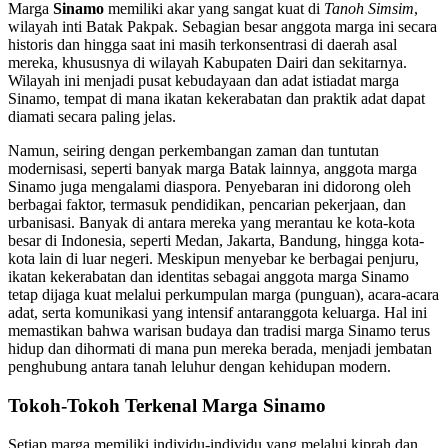
Marga
Sinamo
memiliki akar yang sangat kuat di
Tanoh Simsim
,
wilayah inti Batak Pakpak. Sebagian besar anggota marga ini secara
historis dan hingga saat ini masih terkonsentrasi di daerah asal
mereka, khususnya di wilayah Kabupaten Dairi dan sekitarnya.
Wilayah ini menjadi pusat kebudayaan dan adat istiadat marga
Sinamo, tempat di mana ikatan kekerabatan dan praktik adat dapat
diamati secara paling jelas.
Namun, seiring dengan perkembangan zaman dan tuntutan
modernisasi, seperti banyak marga Batak lainnya, anggota marga
Sinamo juga mengalami diaspora. Penyebaran ini didorong oleh
berbagai faktor, termasuk pendidikan, pencarian pekerjaan, dan
urbanisasi. Banyak di antara mereka yang merantau ke kota-kota
besar di Indonesia, seperti Medan, Jakarta, Bandung, hingga kota-
kota lain di luar negeri. Meskipun menyebar ke berbagai penjuru,
ikatan kekerabatan dan identitas sebagai anggota marga Sinamo
tetap dijaga kuat melalui perkumpulan marga (punguan), acara-acara
adat, serta komunikasi yang intensif antaranggota keluarga. Hal ini
memastikan bahwa warisan budaya dan tradisi marga Sinamo terus
hidup dan dihormati di mana pun mereka berada, menjadi jembatan
penghubung antara tanah leluhur dengan kehidupan modern.
Tokoh-Tokoh Terkenal Marga Sinamo
Setiap marga memiliki individu-individu yang melalui kiprah dan