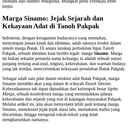
otomatis dari sumber Wikipedia. Mungkin perlu verifikasi lebih
lanjut.
Marga Sinamo: Jejak Sejarah dan
Kekayaan Adat di Tanoh Pakpak
Indonesia, dengan keragaman budayanya yang memukau,
menyimpan jutaan kisah dan identitas, salah satunya terukir dalam
sistem marga Batak. Di antara lanskap perbukitan hijau Tanoh
Pakpak, sebuah identitas kuat berdiri tegak: marga
Sinamo
. Marga
ini bukan sekadar penanda nama keluarga; ia adalah sebuah narasi
panjang tentang asal-usul, migrasi, kekerabatan, dan warisan budaya
yang tak ternilai, mencerminkan kekayaan peradaban Batak Pakpak.
Sebagai salah satu pilar dalam struktur adat Batak Pakpak, marga
Sinamo memiliki akar yang dalam di wilayah
Tanoh Simsim
.
Keberadaannya tak dapat dipisahkan dari kelompok besar
Sipitu
Marga
, sebuah konfederasi marga yang menunjukkan jalinan
kekerabatan dan sejarah yang erat di kalangan masyarakat Pakpak.
Melalui artikel ini, kita akan menyelami lebih jauh tentang marga
Sinamo, menelusuri jejak-jejak masa lalu, memahami tradisi yang
diwariskan, hingga mengenal tokoh-tokoh yang telah
mengharumkan namanya.