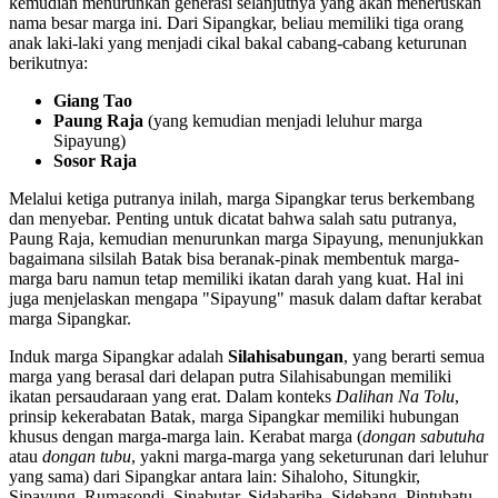
kemudian menurunkan generasi selanjutnya yang akan meneruskan
nama besar marga ini. Dari Sipangkar, beliau memiliki tiga orang
anak laki-laki yang menjadi cikal bakal cabang-cabang keturunan
berikutnya:
Giang Tao
Paung Raja
(yang kemudian menjadi leluhur marga
Sipayung)
Sosor Raja
Melalui ketiga putranya inilah, marga Sipangkar terus berkembang
dan menyebar. Penting untuk dicatat bahwa salah satu putranya,
Paung Raja, kemudian menurunkan marga Sipayung, menunjukkan
bagaimana silsilah Batak bisa beranak-pinak membentuk marga-
marga baru namun tetap memiliki ikatan darah yang kuat. Hal ini
juga menjelaskan mengapa "Sipayung" masuk dalam daftar kerabat
marga Sipangkar.
Induk marga Sipangkar adalah
Silahisabungan
, yang berarti semua
marga yang berasal dari delapan putra Silahisabungan memiliki
ikatan persaudaraan yang erat. Dalam konteks
Dalihan Na Tolu
,
prinsip kekerabatan Batak, marga Sipangkar memiliki hubungan
khusus dengan marga-marga lain. Kerabat marga (
dongan sabutuha
atau
dongan tubu
, yakni marga-marga yang seketurunan dari leluhur
yang sama) dari Sipangkar antara lain: Sihaloho, Situngkir,
Sipayung, Rumasondi, Sinabutar, Sidabariba, Sidebang, Pintubatu,