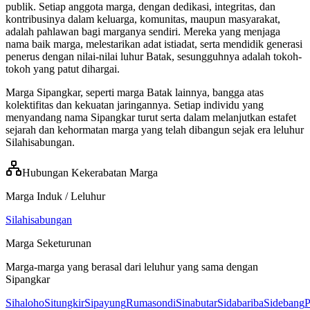
publik. Setiap anggota marga, dengan dedikasi, integritas, dan
kontribusinya dalam keluarga, komunitas, maupun masyarakat,
adalah pahlawan bagi marganya sendiri. Mereka yang menjaga
nama baik marga, melestarikan adat istiadat, serta mendidik generasi
penerus dengan nilai-nilai luhur Batak, sesungguhnya adalah tokoh-
tokoh yang patut dihargai.
Marga Sipangkar, seperti marga Batak lainnya, bangga atas
kolektifitas dan kekuatan jaringannya. Setiap individu yang
menyandang nama Sipangkar turut serta dalam melanjutkan estafet
sejarah dan kehormatan marga yang telah dibangun sejak era leluhur
Silahisabungan.
Hubungan Kekerabatan Marga
Marga Induk / Leluhur
Silahisabungan
Marga Seketurunan
Marga-marga yang berasal dari leluhur yang sama dengan
Sipangkar
Sihaloho
Situngkir
Sipayung
Rumasondi
Sinabutar
Sidabariba
Sidebang
P