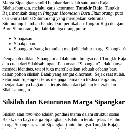
Marga Sipangkar sendiri berakar dari salah satu putra Raja
Silahisabungan, melalui garis keturunan
Tungkir Raja
. Tungkir
Raja menikah dengan
Pinggan Haomasan Boru Situmorang
, putri
dari Guru Babiat Situmorang yang merupakan keturunan
Situmorang Lumban Pande. Dari pernikahan Tungkir Raja dengan
Boru Situmorang ini, lahirlah tiga orang putra:
Sibagasan
Sipakpahan
Sipangkar (yang kemudian menjadi leluhur marga Sipangkar)
Dengan demikian, Sipangkar adalah putra bungsu dari Tungkir Raja
dan cucu dari Silahisabungan. Penamaan "Sipangkar" tidak hanya
menjadi identitas, tetapi juga merefleksikan sebuah cabang baru
dalam pohon silsilah Batak yang sangat dihormati. Sejak saat itulah,
keturunan Sipangkar terus menjaga nama dan tradisi marga ini,
menjadikannya bagian tak terpisahkan dari jalinan kekerabatan
Silahisabungan.
Silsilah dan Keturunan Marga Sipangkar
Silsilah atau
tarombo
adalah pondasi utama dalam struktur sosial
Batak, dan bagi marga Sipangkar, silsilah ini terukir jelas. Leluhur
marga Sipangkar, yakni Sipangkar (putra bungsu Tungkir Raja),