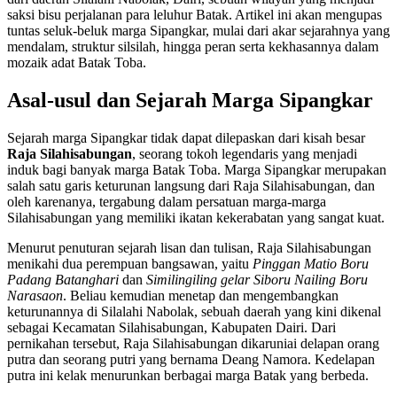
saksi bisu perjalanan para leluhur Batak. Artikel ini akan mengupas
tuntas seluk-beluk marga Sipangkar, mulai dari akar sejarahnya yang
mendalam, struktur silsilah, hingga peran serta kekhasannya dalam
mozaik adat Batak Toba.
Asal-usul dan Sejarah Marga Sipangkar
Sejarah marga Sipangkar tidak dapat dilepaskan dari kisah besar
Raja Silahisabungan
, seorang tokoh legendaris yang menjadi
induk bagi banyak marga Batak Toba. Marga Sipangkar merupakan
salah satu garis keturunan langsung dari Raja Silahisabungan, dan
oleh karenanya, tergabung dalam persatuan marga-marga
Silahisabungan yang memiliki ikatan kekerabatan yang sangat kuat.
Menurut penuturan sejarah lisan dan tulisan, Raja Silahisabungan
menikahi dua perempuan bangsawan, yaitu
Pinggan Matio Boru
Padang Batanghari
dan
Similingiling gelar Siboru Nailing Boru
Narasaon
. Beliau kemudian menetap dan mengembangkan
keturunannya di Silalahi Nabolak, sebuah daerah yang kini dikenal
sebagai Kecamatan Silahisabungan, Kabupaten Dairi. Dari
pernikahan tersebut, Raja Silahisabungan dikaruniai delapan orang
putra dan seorang putri yang bernama Deang Namora. Kedelapan
putra ini kelak menurunkan berbagai marga Batak yang berbeda.