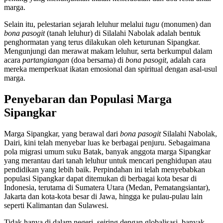
marga.
Selain itu, pelestarian sejarah leluhur melalui
tugu
(monumen) dan
bona pasogit
(tanah leluhur) di Silalahi Nabolak adalah bentuk
penghormatan yang terus dilakukan oleh keturunan Sipangkar.
Mengunjungi dan merawat makam leluhur, serta berkumpul dalam
acara
partangiangan
(doa bersama) di
bona pasogit
, adalah cara
mereka memperkuat ikatan emosional dan spiritual dengan asal-usul
marga.
Penyebaran dan Populasi Marga
Sipangkar
Marga Sipangkar, yang berawal dari
bona pasogit
Silalahi Nabolak,
Dairi, kini telah menyebar luas ke berbagai penjuru. Sebagaimana
pola migrasi umum suku Batak, banyak anggota marga Sipangkar
yang merantau dari tanah leluhur untuk mencari penghidupan atau
pendidikan yang lebih baik. Perpindahan ini telah menyebabkan
populasi Sipangkar dapat ditemukan di berbagai kota besar di
Indonesia, terutama di Sumatera Utara (Medan, Pematangsiantar),
Jakarta dan kota-kota besar di Jawa, hingga ke pulau-pulau lain
seperti Kalimantan dan Sulawesi.
Tidak hanya di dalam negeri, seiring dengan globalisasi, banyak