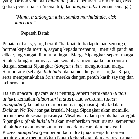
yang harmonis dengan
hulahula
(pihak pemberi istri/mertua),
boru
(pihak penerima istri/menantu), dan
dongan tubu
(teman semarga).
"Manat mardongan tubu, somba marhulahula, elek
marboru."
— Pepatah Batak
Pepatah di atas, yang berarti "hati-hati terhadap teman semarga,
hormat kepada mertua, sayang kepada menantu," menjadi panduan
etika yang sangat dijunjung tinggi. Marga Sipangkar, seperti marga
Silahisabungan lainnya, akan senantiasa menjaga keharmonisan
dengan sesama Sipangkar (
dongan tubu
), menghormati marga
Situmorang (sebagai
hulahula
utama melalui garis Tungkir Raja),
serta memperlakukan
boru
mereka dengan penuh kasih sayang dan
kehormatan.
Dalam upacara-upacara adat penting, seperti pernikahan (
ulaon
unjuk
), kematian (
ulaon sari matua
), atau syukuran (
ulaon
mangadati
), kehadiran dan peran masing-masing pihak dalam
Dalihan Na Tolu
sangat krusial. Marga Sipangkar akan memiliki
peran spesifik sesuai posisinya. Misalnya, dalam pernikahan anggota
Sipangkar, pihak
hulahula
akan memberikan restu utama, sementara
pihak
boru
akan membantu melancarkan acara dan melayani.
Prosesi
mangulosi
(pemberian kain ulos) juga menjadi momen
penting yang menunjukkan ikatan kekerabatan dan doa restu antar