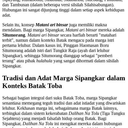
dan Tambunan (dalam beberapa versi silsilah Silahisabungan).
Hubungan ini sangat dijunjung tinggi dalam setiap aspek kehidupan
adat.
Selain itu, konsep
Matani ari binsar
juga memiliki makna
mendalam. Bagi marga Sipangkar,
Matani ari binsar
mereka adalah
Situmorang
.
Matani ari binsar
secara harfiah berarti "matahari
terbit", namun dalam konteks Batak mengacu pada marga istri
pertama leluhur. Dalam kasus ini, Pinggan Haomasan Boru
Situmorang adalah istri dari Tungkir Raja (ayah dari leluhur
Sipangkar), sehingga Situmorang dianggap sebagai "pemberi
terang" atau pihak
hulahula
yang sangat dihormati dalam silsilah
Sipangkar.
Tradisi dan Adat Marga Sipangkar dalam
Konteks Batak Toba
Sebagai bagian integral dari suku Batak Toba, marga Sipangkar
senantiasa memegang teguh tradisi dan adat istiadat yang diwariskan
leluhur. Kekhasan marga ini, sebagaimana marga Batak lainnya,
terbingkai dalam sistem kekerabatan
Dalihan Na Tolu
(Tiga Tungku
Sejahtera) yang menjadi falsafah hidup orang Batak. Bagi
Sipangkar,
Dalihan Na Tolu
ini mengikat mereka dalam hubungan