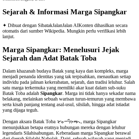
Sejarah & Informasi Marga
Sipangkar
✦ Dibuat dengan SibatakJalanJalan AI
Konten dihasilkan secara
otomatis dari sumber Wikipedia. Mungkin perlu verifikasi lebih
lanjut.
Marga Sipangkar: Menelusuri Jejak
Sejarah dan Adat Batak Toba
Dalam khazanah budaya Batak yang kaya dan kompleks, marga
menjadi penanda identitas yang tak terpisahkan, menautkan setiap
individu pada jalinan kekerabatan, sejarah, dan tradisi leluhur. Salah
satu marga terkemuka yang memiliki akar kuat dalam sub-suku
Batak Toba adalah
Sipangkar
. Marga ini tidak hanya sekadar nama
belakang, melainkan sebuah warisan turun-temurun yang membawa
serta kisah panjang tentang asal-usul, silsilah, hingga adat istiadat
yang dijaga teguh.
Dengan aksara Batak Toba
ᯘᯪᯇᯰᯄ᯦ᯒ᯲
, marga Sipangkar
menunjukkan betapa eratnya hubungan mereka dengan leluhur
legendaris Silahisabungan. Keberadaan marga Sipangkar berawal
dari daerah Silalahi Nabolak, Dairi, sebuah wilayah yang menjadi