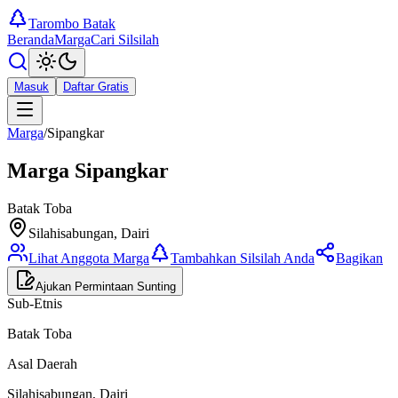
Tarombo Batak
Beranda
Marga
Cari Silsilah
Masuk
Daftar Gratis
Marga
/
Sipangkar
Marga
Sipangkar
Batak Toba
Silahisabungan, Dairi
Lihat Anggota Marga
Tambahkan Silsilah Anda
Bagikan
Ajukan Permintaan Sunting
Sub-Etnis
Batak Toba
Asal Daerah
Silahisabungan, Dairi