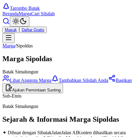
Tarombo Batak
Beranda
Marga
Cari Silsilah
Masuk
Daftar Gratis
Marga
/
Sipoldas
Marga
Sipoldas
Batak Simalungun
Lihat Anggota Marga
Tambahkan Silsilah Anda
Bagikan
Ajukan Permintaan Sunting
Sub-Etnis
Batak Simalungun
Sejarah & Informasi Marga
Sipoldas
✦ Dibuat dengan SibatakJalanJalan AI
Konten dihasilkan secara