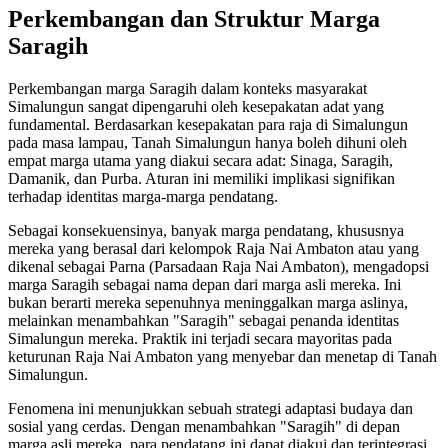
Perkembangan dan Struktur Marga
Saragih
Perkembangan marga Saragih dalam konteks masyarakat
Simalungun sangat dipengaruhi oleh kesepakatan adat yang
fundamental. Berdasarkan kesepakatan para raja di Simalungun
pada masa lampau, Tanah Simalungun hanya boleh dihuni oleh
empat marga utama yang diakui secara adat: Sinaga, Saragih,
Damanik, dan Purba. Aturan ini memiliki implikasi signifikan
terhadap identitas marga-marga pendatang.
Sebagai konsekuensinya, banyak marga pendatang, khususnya
mereka yang berasal dari kelompok Raja Nai Ambaton atau yang
dikenal sebagai Parna (Parsadaan Raja Nai Ambaton), mengadopsi
marga Saragih sebagai nama depan dari marga asli mereka. Ini
bukan berarti mereka sepenuhnya meninggalkan marga aslinya,
melainkan menambahkan "Saragih" sebagai penanda identitas
Simalungun mereka. Praktik ini terjadi secara mayoritas pada
keturunan Raja Nai Ambaton yang menyebar dan menetap di Tanah
Simalungun.
Fenomena ini menunjukkan sebuah strategi adaptasi budaya dan
sosial yang cerdas. Dengan menambahkan "Saragih" di depan
marga asli mereka, para pendatang ini dapat diakui dan terintegrasi