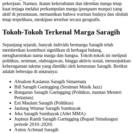
pekerjaan. Namun, ikatan kekerabatan dan identitas marga tetap
kuat terjaga melalui perkumpulan marga (
punguan marga
) yang
aktif di perantauan, memastikan bahwa warisan budaya dan silsilah
tetap terpelihara, meskipun tersebar secara geografis.
Tokoh-Tokoh Terkenal Marga Saragih
Sepanjang sejarah, banyak individu bermarga Saragih telah
memberikan kontribusi signifikan di berbagai bidang,
mengharumkan nama marga dan bangsa. Tokoh-tokoh ini meliputi
politikus, seniman, olahragawan, hingga aktivis sosial, menunjukkan
keberagaman talenta yang dimiliki oleh keturunan Saragih. Berikut
adalah beberapa di antaranya:
Absalom Kasianus Saragih Simarmata
Bill Saragih Garingging (Seniman Musik Jazz)
Bungaran Saragih Garingging (Politikus, mantan Menteri
Pertanian)
Eni Maulani Saragih (Politikus)
Jaulung Wismar Saragih Sumbayak
Jeka Saragih Sumbayak (Atlet MMA)
Jopinus Ramli Saragih Garingging (Bupati Simalungun
periode 2010–2020)
Anton Achmad Saragih