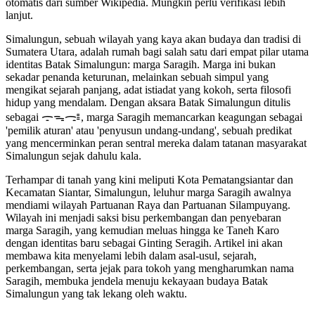
otomatis dari sumber Wikipedia. Mungkin perlu verifikasi lebih
lanjut.
Simalungun, sebuah wilayah yang kaya akan budaya dan tradisi di
Sumatera Utara, adalah rumah bagi salah satu dari empat pilar utama
identitas Batak Simalungun: marga Saragih. Marga ini bukan
sekadar penanda keturunan, melainkan sebuah simpul yang
mengikat sejarah panjang, adat istiadat yang kokoh, serta filosofi
hidup yang mendalam. Dengan aksara Batak Simalungun ditulis
sebagai ᯙᯓᯏᯫᯱ, marga Saragih memancarkan keagungan sebagai
'pemilik aturan' atau 'penyusun undang-undang', sebuah predikat
yang mencerminkan peran sentral mereka dalam tatanan masyarakat
Simalungun sejak dahulu kala.
Terhampar di tanah yang kini meliputi Kota Pematangsiantar dan
Kecamatan Siantar, Simalungun, leluhur marga Saragih awalnya
mendiami wilayah Partuanan Raya dan Partuanan Silampuyang.
Wilayah ini menjadi saksi bisu perkembangan dan penyebaran
marga Saragih, yang kemudian meluas hingga ke Taneh Karo
dengan identitas baru sebagai Ginting Seragih. Artikel ini akan
membawa kita menyelami lebih dalam asal-usul, sejarah,
perkembangan, serta jejak para tokoh yang mengharumkan nama
Saragih, membuka jendela menuju kekayaan budaya Batak
Simalungun yang tak lekang oleh waktu.