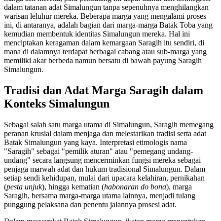
dalam tatanan adat Simalungun tanpa sepenuhnya menghilangkan
warisan leluhur mereka. Beberapa marga yang mengalami proses
ini, di antaranya, adalah bagian dari marga-marga Batak Toba yang
kemudian membentuk identitas Simalungun mereka. Hal ini
menciptakan keragaman dalam kemargaan Saragih itu sendiri, di
mana di dalamnya terdapat berbagai cabang atau sub-marga yang
memiliki akar berbeda namun bersatu di bawah payung Saragih
Simalungun.
Tradisi dan Adat Marga Saragih dalam
Konteks Simalungun
Sebagai salah satu marga utama di Simalungun, Saragih memegang
peranan krusial dalam menjaga dan melestarikan tradisi serta adat
Batak Simalungun yang kaya. Interpretasi etimologis nama
"Saragih" sebagai "pemilik aturan" atau "pemegang undang-
undang" secara langsung mencerminkan fungsi mereka sebagai
penjaga marwah adat dan hukum tradisional Simalungun. Dalam
setiap sendi kehidupan, mulai dari upacara kelahiran, pernikahan
(
pesta unjuk
), hingga kematian (
habonaran do bona
), marga
Saragih, bersama marga-marga utama lainnya, menjadi tulang
punggung pelaksana dan penentu jalannya prosesi adat.