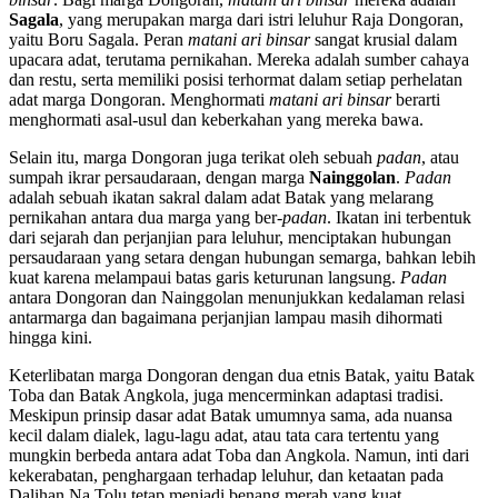
Sagala
, yang merupakan marga dari istri leluhur Raja Dongoran,
yaitu Boru Sagala. Peran
matani ari binsar
sangat krusial dalam
upacara adat, terutama pernikahan. Mereka adalah sumber cahaya
dan restu, serta memiliki posisi terhormat dalam setiap perhelatan
adat marga Dongoran. Menghormati
matani ari binsar
berarti
menghormati asal-usul dan keberkahan yang mereka bawa.
Selain itu, marga Dongoran juga terikat oleh sebuah
padan
, atau
sumpah ikrar persaudaraan, dengan marga
Nainggolan
.
Padan
adalah sebuah ikatan sakral dalam adat Batak yang melarang
pernikahan antara dua marga yang ber-
padan
. Ikatan ini terbentuk
dari sejarah dan perjanjian para leluhur, menciptakan hubungan
persaudaraan yang setara dengan hubungan semarga, bahkan lebih
kuat karena melampaui batas garis keturunan langsung.
Padan
antara Dongoran dan Nainggolan menunjukkan kedalaman relasi
antarmarga dan bagaimana perjanjian lampau masih dihormati
hingga kini.
Keterlibatan marga Dongoran dengan dua etnis Batak, yaitu Batak
Toba dan Batak Angkola, juga mencerminkan adaptasi tradisi.
Meskipun prinsip dasar adat Batak umumnya sama, ada nuansa
kecil dalam dialek, lagu-lagu adat, atau tata cara tertentu yang
mungkin berbeda antara adat Toba dan Angkola. Namun, inti dari
kekerabatan, penghargaan terhadap leluhur, dan ketaatan pada
Dalihan Na Tolu tetap menjadi benang merah yang kuat,