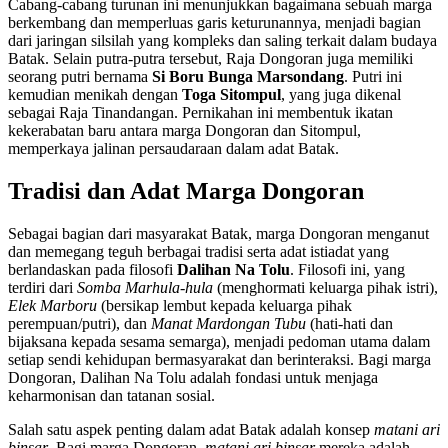
Cabang-cabang turunan ini menunjukkan bagaimana sebuah marga
berkembang dan memperluas garis keturunannya, menjadi bagian
dari jaringan silsilah yang kompleks dan saling terkait dalam budaya
Batak. Selain putra-putra tersebut, Raja Dongoran juga memiliki
seorang putri bernama
Si Boru Bunga Marsondang
. Putri ini
kemudian menikah dengan
Toga Sitompul
, yang juga dikenal
sebagai Raja Tinandangan. Pernikahan ini membentuk ikatan
kekerabatan baru antara marga Dongoran dan Sitompul,
memperkaya jalinan persaudaraan dalam adat Batak.
Tradisi dan Adat Marga Dongoran
Sebagai bagian dari masyarakat Batak, marga Dongoran menganut
dan memegang teguh berbagai tradisi serta adat istiadat yang
berlandaskan pada filosofi
Dalihan Na Tolu
. Filosofi ini, yang
terdiri dari
Somba Marhula-hula
(menghormati keluarga pihak istri),
Elek Marboru
(bersikap lembut kepada keluarga pihak
perempuan/putri), dan
Manat Mardongan Tubu
(hati-hati dan
bijaksana kepada sesama semarga), menjadi pedoman utama dalam
setiap sendi kehidupan bermasyarakat dan berinteraksi. Bagi marga
Dongoran, Dalihan Na Tolu adalah fondasi untuk menjaga
keharmonisan dan tatanan sosial.
Salah satu aspek penting dalam adat Batak adalah konsep
matani ari
binsar
. Bagi marga Dongoran,
matani ari binsar
mereka adalah