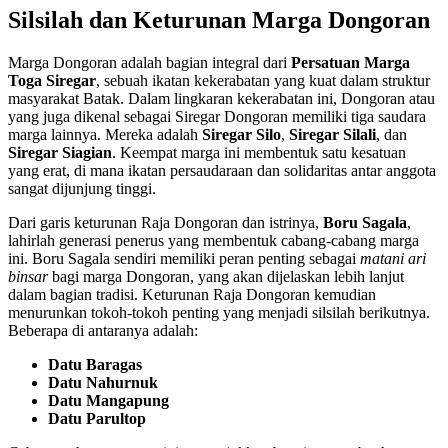
Silsilah dan Keturunan Marga Dongoran
Marga Dongoran adalah bagian integral dari
Persatuan Marga
Toga Siregar
, sebuah ikatan kekerabatan yang kuat dalam struktur
masyarakat Batak. Dalam lingkaran kekerabatan ini, Dongoran atau
yang juga dikenal sebagai Siregar Dongoran memiliki tiga saudara
marga lainnya. Mereka adalah
Siregar Silo
,
Siregar Silali
, dan
Siregar Siagian
. Keempat marga ini membentuk satu kesatuan
yang erat, di mana ikatan persaudaraan dan solidaritas antar anggota
sangat dijunjung tinggi.
Dari garis keturunan Raja Dongoran dan istrinya,
Boru Sagala
,
lahirlah generasi penerus yang membentuk cabang-cabang marga
ini. Boru Sagala sendiri memiliki peran penting sebagai
matani ari
binsar
bagi marga Dongoran, yang akan dijelaskan lebih lanjut
dalam bagian tradisi. Keturunan Raja Dongoran kemudian
menurunkan tokoh-tokoh penting yang menjadi silsilah berikutnya.
Beberapa di antaranya adalah:
Datu Baragas
Datu Nahurnuk
Datu Mangapung
Datu Parultop