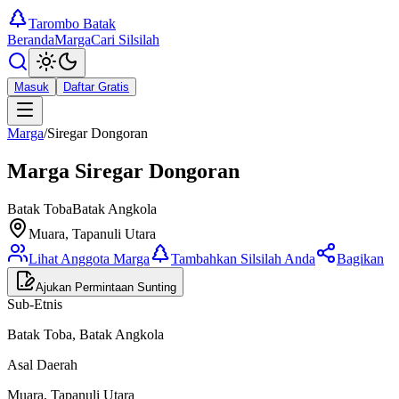
Tarombo Batak
Beranda
Marga
Cari Silsilah
Masuk
Daftar Gratis
Marga
/
Siregar Dongoran
Marga
Siregar Dongoran
Batak Toba
Batak Angkola
Muara, Tapanuli Utara
Lihat Anggota Marga
Tambahkan Silsilah Anda
Bagikan
Ajukan Permintaan Sunting
Sub-Etnis
Batak Toba, Batak Angkola
Asal Daerah
Muara, Tapanuli Utara