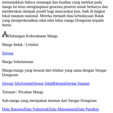
menunjukkan bahwa semangat dan kualitas yang melekat pada
marga ini terus menginspirasi generasi penerus untuk berkarya dan
memberikan dampak positif bagi masyarakat luas, baik di tingkat
lokal maupun nasional. Mereka menjadi duta kebudayaan Batak
yang memperkenalkan nilai-nilai luhur marga Dongoran kepada
dunia.
Hubungan Kekerabatan Marga
Marga Induk / Leluhur
Siregar
Marga Seketurunan
Marga-marga yang berasal dari leluhur yang sama dengan
Siregar
Dongoran
Siregar SiloSorminSiregar SilaliRitongaSiregar Siagian
Turunan / Pecahan Marga
Sub-marga yang merupakan turunan dari
Siregar Dongoran
Datu Baragas
Datu Nahurnuk
Datu Mangapung
Datu Parultop