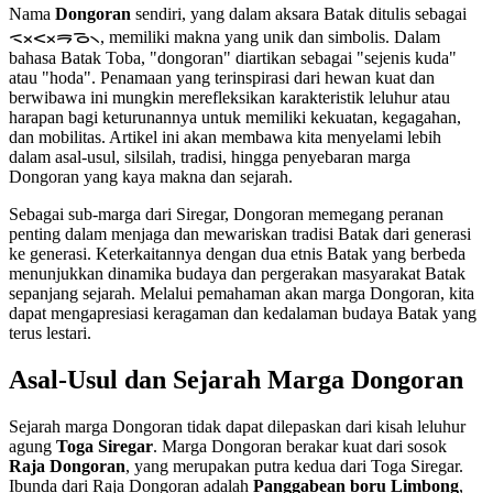
Nama
Dongoran
sendiri, yang dalam aksara Batak ditulis sebagai
ᯑᯬᯝᯬᯒᯉ᯲, memiliki makna yang unik dan simbolis. Dalam
bahasa Batak Toba, "dongoran" diartikan sebagai "sejenis kuda"
atau "hoda". Penamaan yang terinspirasi dari hewan kuat dan
berwibawa ini mungkin merefleksikan karakteristik leluhur atau
harapan bagi keturunannya untuk memiliki kekuatan, kegagahan,
dan mobilitas. Artikel ini akan membawa kita menyelami lebih
dalam asal-usul, silsilah, tradisi, hingga penyebaran marga
Dongoran yang kaya makna dan sejarah.
Sebagai sub-marga dari Siregar, Dongoran memegang peranan
penting dalam menjaga dan mewariskan tradisi Batak dari generasi
ke generasi. Keterkaitannya dengan dua etnis Batak yang berbeda
menunjukkan dinamika budaya dan pergerakan masyarakat Batak
sepanjang sejarah. Melalui pemahaman akan marga Dongoran, kita
dapat mengapresiasi keragaman dan kedalaman budaya Batak yang
terus lestari.
Asal-Usul dan Sejarah Marga Dongoran
Sejarah marga Dongoran tidak dapat dilepaskan dari kisah leluhur
agung
Toga Siregar
. Marga Dongoran berakar kuat dari sosok
Raja Dongoran
, yang merupakan putra kedua dari Toga Siregar.
Ibunda dari Raja Dongoran adalah
Panggabean boru Limbong
,