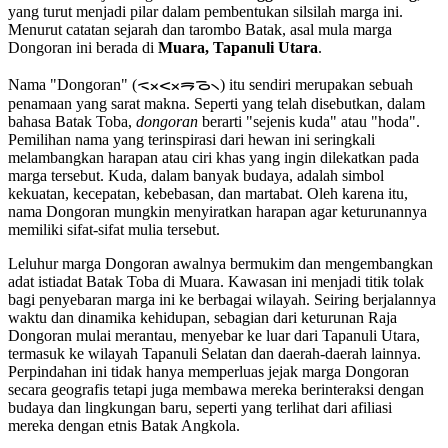
yang turut menjadi pilar dalam pembentukan silsilah marga ini.
Menurut catatan sejarah dan tarombo Batak, asal mula marga
Dongoran ini berada di
Muara, Tapanuli Utara
.
Nama "Dongoran" (ᯑᯬᯝᯬᯒᯉ᯲) itu sendiri merupakan sebuah
penamaan yang sarat makna. Seperti yang telah disebutkan, dalam
bahasa Batak Toba,
dongoran
berarti "sejenis kuda" atau "hoda".
Pemilihan nama yang terinspirasi dari hewan ini seringkali
melambangkan harapan atau ciri khas yang ingin dilekatkan pada
marga tersebut. Kuda, dalam banyak budaya, adalah simbol
kekuatan, kecepatan, kebebasan, dan martabat. Oleh karena itu,
nama Dongoran mungkin menyiratkan harapan agar keturunannya
memiliki sifat-sifat mulia tersebut.
Leluhur marga Dongoran awalnya bermukim dan mengembangkan
adat istiadat Batak Toba di Muara. Kawasan ini menjadi titik tolak
bagi penyebaran marga ini ke berbagai wilayah. Seiring berjalannya
waktu dan dinamika kehidupan, sebagian dari keturunan Raja
Dongoran mulai merantau, menyebar ke luar dari Tapanuli Utara,
termasuk ke wilayah Tapanuli Selatan dan daerah-daerah lainnya.
Perpindahan ini tidak hanya memperluas jejak marga Dongoran
secara geografis tetapi juga membawa mereka berinteraksi dengan
budaya dan lingkungan baru, seperti yang terlihat dari afiliasi
mereka dengan etnis Batak Angkola.