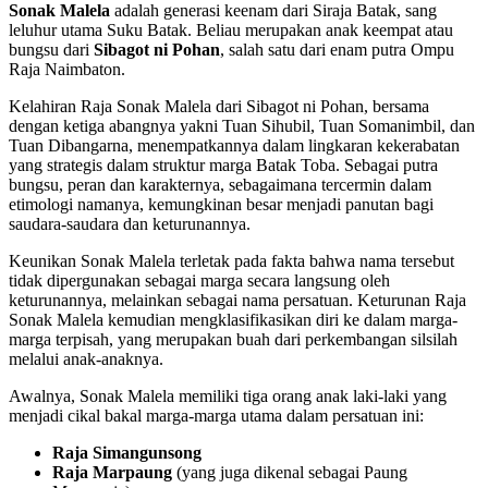
Sonak Malela
adalah generasi keenam dari Siraja Batak, sang
leluhur utama Suku Batak. Beliau merupakan anak keempat atau
bungsu dari
Sibagot ni Pohan
, salah satu dari enam putra Ompu
Raja Naimbaton.
Kelahiran Raja Sonak Malela dari Sibagot ni Pohan, bersama
dengan ketiga abangnya yakni Tuan Sihubil, Tuan Somanimbil, dan
Tuan Dibangarna, menempatkannya dalam lingkaran kekerabatan
yang strategis dalam struktur marga Batak Toba. Sebagai putra
bungsu, peran dan karakternya, sebagaimana tercermin dalam
etimologi namanya, kemungkinan besar menjadi panutan bagi
saudara-saudara dan keturunannya.
Keunikan Sonak Malela terletak pada fakta bahwa nama tersebut
tidak dipergunakan sebagai marga secara langsung oleh
keturunannya, melainkan sebagai nama persatuan. Keturunan Raja
Sonak Malela kemudian mengklasifikasikan diri ke dalam marga-
marga terpisah, yang merupakan buah dari perkembangan silsilah
melalui anak-anaknya.
Awalnya, Sonak Malela memiliki tiga orang anak laki-laki yang
menjadi cikal bakal marga-marga utama dalam persatuan ini:
Raja Simangunsong
Raja Marpaung
(yang juga dikenal sebagai Paung