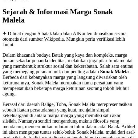
Sejarah & Informasi Marga
Sonak
Malela
✦ Dibuat dengan SibatakJalanJalan AI
Konten dihasilkan secara
otomatis dari sumber Wikipedia. Mungkin perlu verifikasi lebih
lanjut.
Dalam khazanah budaya Batak yang kaya dan kompleks, marga
bukan sekadar penanda identitas, melainkan juga pilar fundamental
yang membentuk struktur sosial dan kekerabatan. Salah satu entitas
yang memegang peranan unik dan penting adalah
Sonak Malela
.
Berbeda dari kebanyakan marga yang langsung diwariskan oleh
keturunannya, Sonak Malela merupakan nama persatuan yang
mempersatukan beberapa marga keturunan seorang tokoh leluhur
agung.
Berasal dari daerah Balige, Toba, Sonak Malela merepresentasikan
sebuah ikatan persaudaraan yang kuat, menjalin simpul
kekeluargaan di antara marga-marga yang memiliki satu akar
silsilah. Namanya sendiri mengandung makna filosofis yang
mendalam, mencerminkan nilai-nilai luhur dalam adat Batak. Artikel
ini akan mengupas tuntas seluk-beluk Sonak Malela, mulai dari asal-
usul, silsilah, tradisi yang dipegang teguh, hingga penyebarannya di