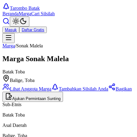
Tarombo Batak
Beranda
Marga
Cari Silsilah
Masuk
Daftar Gratis
Marga
/
Sonak Malela
Marga
Sonak Malela
Batak Toba
Balige, Toba
Lihat Anggota Marga
Tambahkan Silsilah Anda
Bagikan
Ajukan Permintaan Sunting
Sub-Etnis
Batak Toba
Asal Daerah
Balige, Toba