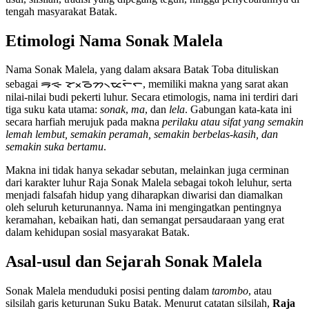
tengah masyarakat Batak.
Etimologi Nama Sonak Malela
Nama Sonak Malela, yang dalam aksara Batak Toba dituliskan
sebagai ᯒᯐ ᯘᯬᯉᯂ᯲ᯔᯞᯩᯞ, memiliki makna yang sarat akan
nilai-nilai budi pekerti luhur. Secara etimologis, nama ini terdiri dari
tiga suku kata utama:
sonak
,
ma
, dan
lela
. Gabungan kata-kata ini
secara harfiah merujuk pada makna
perilaku atau sifat yang semakin
lemah lembut, semakin peramah, semakin berbelas-kasih, dan
semakin suka bertamu
.
Makna ini tidak hanya sekadar sebutan, melainkan juga cerminan
dari karakter luhur Raja Sonak Malela sebagai tokoh leluhur, serta
menjadi falsafah hidup yang diharapkan diwarisi dan diamalkan
oleh seluruh keturunannya. Nama ini mengingatkan pentingnya
keramahan, kebaikan hati, dan semangat persaudaraan yang erat
dalam kehidupan sosial masyarakat Batak.
Asal-usul dan Sejarah Sonak Malela
Sonak Malela menduduki posisi penting dalam
tarombo
, atau
silsilah garis keturunan Suku Batak. Menurut catatan silsilah,
Raja