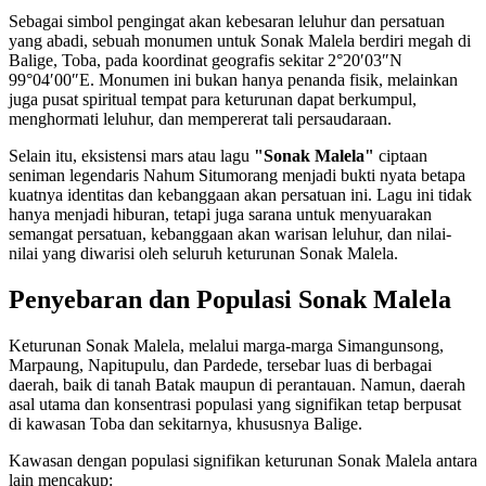
Sebagai simbol pengingat akan kebesaran leluhur dan persatuan
yang abadi, sebuah monumen untuk Sonak Malela berdiri megah di
Balige, Toba, pada koordinat geografis sekitar 2°20′03″N
99°04′00″E. Monumen ini bukan hanya penanda fisik, melainkan
juga pusat spiritual tempat para keturunan dapat berkumpul,
menghormati leluhur, dan mempererat tali persaudaraan.
Selain itu, eksistensi mars atau lagu
"Sonak Malela"
ciptaan
seniman legendaris Nahum Situmorang menjadi bukti nyata betapa
kuatnya identitas dan kebanggaan akan persatuan ini. Lagu ini tidak
hanya menjadi hiburan, tetapi juga sarana untuk menyuarakan
semangat persatuan, kebanggaan akan warisan leluhur, dan nilai-
nilai yang diwarisi oleh seluruh keturunan Sonak Malela.
Penyebaran dan Populasi Sonak Malela
Keturunan Sonak Malela, melalui marga-marga Simangunsong,
Marpaung, Napitupulu, dan Pardede, tersebar luas di berbagai
daerah, baik di tanah Batak maupun di perantauan. Namun, daerah
asal utama dan konsentrasi populasi yang signifikan tetap berpusat
di kawasan Toba dan sekitarnya, khususnya Balige.
Kawasan dengan populasi signifikan keturunan Sonak Malela antara
lain mencakup: