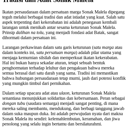
Ikatan persaudaraan dalam persatuan marga Sonak Malela dipegang
teguh melalui berbagai tradisi dan adat istiadat yang kuat. Salah satu
aspek terpenting dari kekerabatan ini adalah penegasan kembali
larangan untuk menikah antar sesama keturunan Sonak Malela.
Prinsip
dalihan na tolu
, yang menjadi fondasi adat Batak, sangat
dihormati dalam persatuan ini.
Larangan perkawinan dalam satu garis keturunan (
satu marga
atau
dalam konteks ini,
satu persatuan marga
) adalah pilar utama yang
menjaga kemurnian silsilah dan memperkuat ikatan kekerabatan.
Hal ini bukan hanya sekadar aturan, tetapi sebuah bentuk
penghormatan terhadap leluhur dan pengakuan bahwa mereka
semua berasal dari satu darah yang sama. Tradisi ini memastikan
bahwa hubungan persaudaraan tetap murni, jauh dari potensi konflik
yang mungkin timbul dari pernikahan.
Dalam setiap upacara adat atau
ulaon
, keturunan Sonak Malela
senantiasa menunjukkan solidaritas dan kebersamaan. Peran sebagai
dongan tubu
(saudara semarga) menjadi sangat penting, di mana
mereka saling membantu, mendukung, dan berbagi tanggung jawab
dalam suka maupun duka. Ini adalah perwujudan nyata dari makna
Sonak Malela itu sendiri: kelemahlembutan, keramahan, dan jiwa
penolong yang selalu ingin bertamu dan bersilaturahmi.