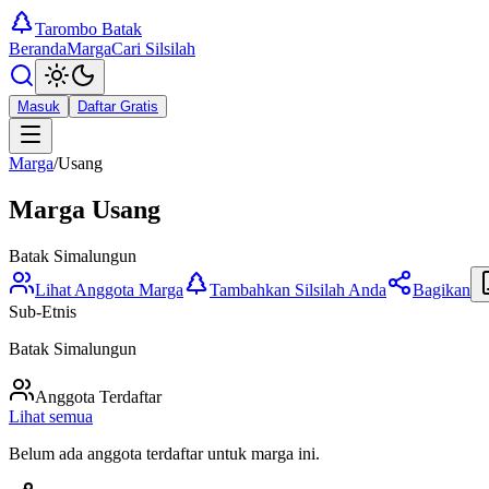
Tarombo Batak
Beranda
Marga
Cari Silsilah
Masuk
Daftar Gratis
Marga
/
Usang
Marga
Usang
Batak Simalungun
Lihat Anggota Marga
Tambahkan Silsilah Anda
Bagikan
Sub-Etnis
Batak Simalungun
Anggota Terdaftar
Lihat semua
Belum ada anggota terdaftar untuk marga ini.