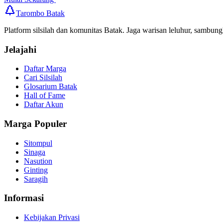
Tarombo Batak
Platform silsilah dan komunitas Batak. Jaga warisan leluhur, sambung
Jelajahi
Daftar Marga
Cari Silsilah
Glosarium Batak
Hall of Fame
Daftar Akun
Marga Populer
Sitompul
Sinaga
Nasution
Ginting
Saragih
Informasi
Kebijakan Privasi