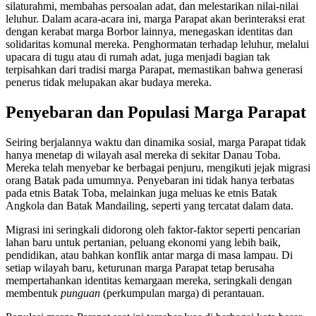
silaturahmi, membahas persoalan adat, dan melestarikan nilai-nilai
leluhur. Dalam acara-acara ini, marga Parapat akan berinteraksi erat
dengan kerabat marga Borbor lainnya, menegaskan identitas dan
solidaritas komunal mereka. Penghormatan terhadap leluhur, melalui
upacara di tugu atau di rumah adat, juga menjadi bagian tak
terpisahkan dari tradisi marga Parapat, memastikan bahwa generasi
penerus tidak melupakan akar budaya mereka.
Penyebaran dan Populasi Marga Parapat
Seiring berjalannya waktu dan dinamika sosial, marga Parapat tidak
hanya menetap di wilayah asal mereka di sekitar Danau Toba.
Mereka telah menyebar ke berbagai penjuru, mengikuti jejak migrasi
orang Batak pada umumnya. Penyebaran ini tidak hanya terbatas
pada etnis Batak Toba, melainkan juga meluas ke etnis Batak
Angkola dan Batak Mandailing, seperti yang tercatat dalam data.
Migrasi ini seringkali didorong oleh faktor-faktor seperti pencarian
lahan baru untuk pertanian, peluang ekonomi yang lebih baik,
pendidikan, atau bahkan konflik antar marga di masa lampau. Di
setiap wilayah baru, keturunan marga Parapat tetap berusaha
mempertahankan identitas kemargaan mereka, seringkali dengan
membentuk
punguan
(perkumpulan marga) di perantauan.