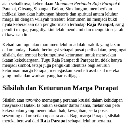
atau sebaliknya, keberadaan
Monumen Pertanda Raja Parapat
di
Parapat, Girsang Sipangan Bolon, Simalungun, memberikan
indikasi kuat akan hubungan historis dan spiritual antara leluhur
marga ini dengan wilayah tersebut. Monumen ini menjadi bukti
nyata keberadaan dan penghormatan terhadap
Raja Parapat
, sang
pendiri marga, yang diyakini telah mendiami dan mengukir sejarah
di kawasan itu.
Kehadiran tugu atau monumen leluhur adalah praktik yang lazim
dalam budaya Batak, berfungsi sebagai pusat peribadatan, pengingat
silsilah, dan tempat berkumpulnya keturunan untuk merayakan
ikatan kekeluargaan. Tugu Raja Parapat di Parapat ini tidak hanya
menjadi simbol, tetapi juga pengukuh identitas bagi seluruh
keturunan marga Parapat, menegaskan kembali asal-usul mereka
yang mulia dan warisan yang harus dijaga.
Silsilah dan Keturunan Marga Parapat
Silsilah atau
tarombo
memegang peranan krusial dalam kehidupan
masyarakat Batak. Ia bukan sekadar daftar nama, melainkan peta
kekerabatan yang menentukan hak, kewajiban, serta posisi
seseorang dalam setiap upacara adat. Bagi marga Parapat, silsilah
mereka berawal dari
Raja Parapat
sebagai leluhur pertama.