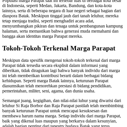
Populasi marga Parapat saat ini tersebar luas di berbagai kota besar
di Indonesia, seperti Medan, Jakarta, Bandung, dan kota-kota
lainnya, serta di beberapa negara di luar negeri sebagai bagian dari
diaspora Batak. Meskipun tinggal jauh dari tanah leluhur, mereka
tetap menjaga tradisi, seperti menghadiri acara adat,
menyumbangkan pikiran dan tenaga untuk pembangunan kampung
halaman, serta memastikan bahwa generasi muda memahami dan
bangga akan identitas marga Parapat mereka.
Tokoh-Tokoh Terkenal Marga Parapat
Meskipun data spesifik mengenai tokoh-tokoh terkenal dari marga
Parapat tidak tersedia secara eksplisit dalam informasi yang
diberikan, tidak diragukan lagi bahwa banyak individu dari marga
ini telah memberikan kontribusi berarti dalam berbagai bidang
kehidupan. Seperti marga Batak lainnya, keturunan Parapat
diasumsikan telah menorehkan prestasi di bidang pendidikan,
pemerintahan, militer, seni, agama, dan dunia usaha.
Semangat juang, kegigihan, dan nilai-nilai luhur yang diwarisi dari
leluhur Si Raja Borbor dan Raja Parapat pastilah telah membimbing
banyak keturunan Parapat untuk mencapai kesuksesan dan
membawa harum nama marga. Setiap individu dari marga Parapat,
baik yang dikenal luas maupun yang berkarya dalam kesunyian,
adalah bagian penting dari tapestry budaya Batak yang terus