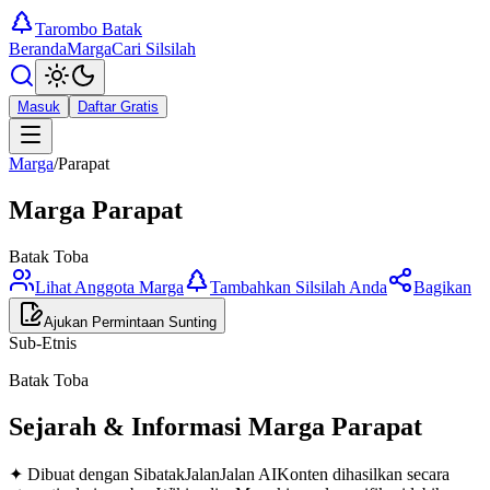
Tarombo Batak
Beranda
Marga
Cari Silsilah
Masuk
Daftar Gratis
Marga
/
Parapat
Marga
Parapat
Batak Toba
Lihat Anggota Marga
Tambahkan Silsilah Anda
Bagikan
Ajukan Permintaan Sunting
Sub-Etnis
Batak Toba
Sejarah & Informasi Marga
Parapat
✦ Dibuat dengan SibatakJalanJalan AI
Konten dihasilkan secara