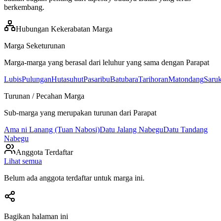
berkembang.
Hubungan Kekerabatan Marga
Marga Seketurunan
Marga-marga yang berasal dari leluhur yang sama dengan
Parapat
Lubis
Pulungan
Hutasuhut
Pasaribu
Batubara
Tarihoran
Matondang
Saru
Turunan / Pecahan Marga
Sub-marga yang merupakan turunan dari
Parapat
Ama ni Lanang (Tuan Nabosi)
Datu Jalang Nabegu
Datu Tandang
Nabegu
Anggota Terdaftar
Lihat semua
Belum ada anggota terdaftar untuk marga ini.
Bagikan halaman ini