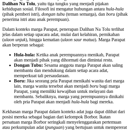
Dalihan Na Tolu
, yaitu tiga tungku yang menjadi pijakan
kehidupan sosial. Filosofi ini mengatur hubungan antara
hula-hula
(pihak pemberi istri),
dongan tubu
(teman semarga), dan
boru
(pihak
penerima istri atau anak perempuan).
Dalam konteks marga Parapat, penerapan Dalihan Na Tolu terlihat
jelas dalam setiap upacara adat, mulai dari kelahiran, pernikahan
(
ulaon unjuk
), hingga kematian (
ulaon saur matua
). Marga Parapat
akan berperan sebagai:
Hula-hula:
Ketika anak perempuannya menikah, Parapat
akan menjadi pihak yang dihormati dan dimintai restu.
Dongan Tubu:
Sesama anggota marga Parapat akan saling
membantu dan mendukung dalam setiap acara adat,
memperkuat tali persaudaraan.
Boru:
Jika seorang pria Parapat menikahi wanita dari marga
lain, marga wanita tersebut akan menjadi
boru
bagi marga
Parapat, yang memiliki kewajiban untuk melayani dan
membantu. Sebaliknya, marga yang perempuannya dinikahi
oleh pria Parapat akan menjadi
hula-hula
bagi mereka.
Kekhasan marga Parapat dalam konteks adat juga dapat dilihat dari
posisi mereka sebagai bagian dari kelompok Borbor. Ikatan
persatuan marga Borbor seringkali menyelenggarakan pertemuan
atau perkumpulan adat (
punguan
) yang bertujuan untuk mempererat