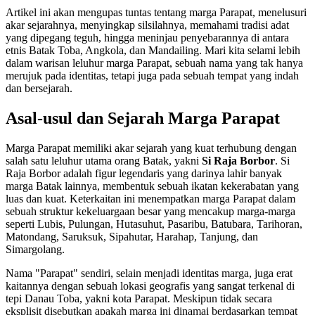
Artikel ini akan mengupas tuntas tentang marga Parapat, menelusuri
akar sejarahnya, menyingkap silsilahnya, memahami tradisi adat
yang dipegang teguh, hingga meninjau penyebarannya di antara
etnis Batak Toba, Angkola, dan Mandailing. Mari kita selami lebih
dalam warisan leluhur marga Parapat, sebuah nama yang tak hanya
merujuk pada identitas, tetapi juga pada sebuah tempat yang indah
dan bersejarah.
Asal-usul dan Sejarah Marga Parapat
Marga Parapat memiliki akar sejarah yang kuat terhubung dengan
salah satu leluhur utama orang Batak, yakni
Si Raja Borbor
. Si
Raja Borbor adalah figur legendaris yang darinya lahir banyak
marga Batak lainnya, membentuk sebuah ikatan kekerabatan yang
luas dan kuat. Keterkaitan ini menempatkan marga Parapat dalam
sebuah struktur kekeluargaan besar yang mencakup marga-marga
seperti Lubis, Pulungan, Hutasuhut, Pasaribu, Batubara, Tarihoran,
Matondang, Saruksuk, Sipahutar, Harahap, Tanjung, dan
Simargolang.
Nama "Parapat" sendiri, selain menjadi identitas marga, juga erat
kaitannya dengan sebuah lokasi geografis yang sangat terkenal di
tepi Danau Toba, yakni kota Parapat. Meskipun tidak secara
eksplisit disebutkan apakah marga ini dinamai berdasarkan tempat