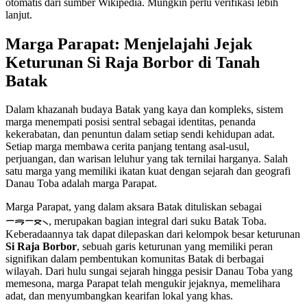
otomatis dari sumber Wikipedia. Mungkin perlu verifikasi lebih
lanjut.
Marga Parapat: Menjelajahi Jejak
Keturunan Si Raja Borbor di Tanah
Batak
Dalam khazanah budaya Batak yang kaya dan kompleks, sistem
marga menempati posisi sentral sebagai identitas, penanda
kekerabatan, dan penuntun dalam setiap sendi kehidupan adat.
Setiap marga membawa cerita panjang tentang asal-usul,
perjuangan, dan warisan leluhur yang tak ternilai harganya. Salah
satu marga yang memiliki ikatan kuat dengan sejarah dan geografi
Danau Toba adalah marga Parapat.
Marga Parapat, yang dalam aksara Batak dituliskan sebagai
ᯇᯒᯇᯖ᯲, merupakan bagian integral dari suku Batak Toba.
Keberadaannya tak dapat dilepaskan dari kelompok besar keturunan
Si Raja Borbor
, sebuah garis keturunan yang memiliki peran
signifikan dalam pembentukan komunitas Batak di berbagai
wilayah. Dari hulu sungai sejarah hingga pesisir Danau Toba yang
memesona, marga Parapat telah mengukir jejaknya, memelihara
adat, dan menyumbangkan kearifan lokal yang khas.