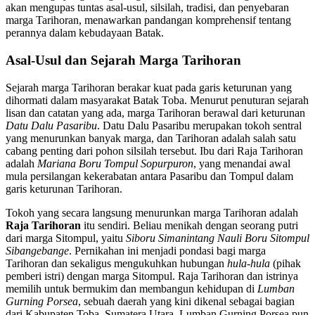
akan mengupas tuntas asal-usul, silsilah, tradisi, dan penyebaran
marga Tarihoran, menawarkan pandangan komprehensif tentang
perannya dalam kebudayaan Batak.
Asal-Usul dan Sejarah Marga Tarihoran
Sejarah marga Tarihoran berakar kuat pada garis keturunan yang
dihormati dalam masyarakat Batak Toba. Menurut penuturan sejarah
lisan dan catatan yang ada, marga Tarihoran berawal dari keturunan
Datu Dalu Pasaribu
. Datu Dalu Pasaribu merupakan tokoh sentral
yang menurunkan banyak marga, dan Tarihoran adalah salah satu
cabang penting dari pohon silsilah tersebut. Ibu dari Raja Tarihoran
adalah
Mariana Boru Tompul Sopurpuron
, yang menandai awal
mula persilangan kekerabatan antara Pasaribu dan Tompul dalam
garis keturunan Tarihoran.
Tokoh yang secara langsung menurunkan marga Tarihoran adalah
Raja Tarihoran
itu sendiri. Beliau menikah dengan seorang putri
dari marga Sitompul, yaitu
Siboru Simanintang Nauli Boru Sitompul
Sibangebange
. Pernikahan ini menjadi pondasi bagi marga
Tarihoran dan sekaligus mengukuhkan hubungan
hula-hula
(pihak
pemberi istri) dengan marga Sitompul. Raja Tarihoran dan istrinya
memilih untuk bermukim dan membangun kehidupan di
Lumban
Gurning Porsea
, sebuah daerah yang kini dikenal sebagai bagian
dari Kabupaten Toba, Sumatera Utara. Lumban Gurning Porsea pun