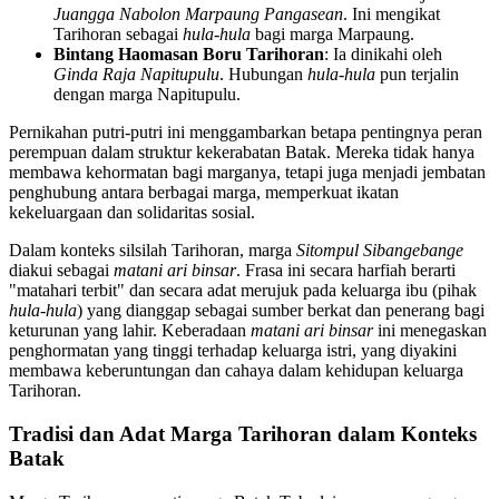
Juangga Nabolon Marpaung Pangasean
. Ini mengikat
Tarihoran sebagai
hula-hula
bagi marga Marpaung.
Bintang Haomasan Boru Tarihoran
: Ia dinikahi oleh
Ginda Raja Napitupulu
. Hubungan
hula-hula
pun terjalin
dengan marga Napitupulu.
Pernikahan putri-putri ini menggambarkan betapa pentingnya peran
perempuan dalam struktur kekerabatan Batak. Mereka tidak hanya
membawa kehormatan bagi marganya, tetapi juga menjadi jembatan
penghubung antara berbagai marga, memperkuat ikatan
kekeluargaan dan solidaritas sosial.
Dalam konteks silsilah Tarihoran, marga
Sitompul Sibangebange
diakui sebagai
matani ari binsar
. Frasa ini secara harfiah berarti
"matahari terbit" dan secara adat merujuk pada keluarga ibu (pihak
hula-hula
) yang dianggap sebagai sumber berkat dan penerang bagi
keturunan yang lahir. Keberadaan
matani ari binsar
ini menegaskan
penghormatan yang tinggi terhadap keluarga istri, yang diyakini
membawa keberuntungan dan cahaya dalam kehidupan keluarga
Tarihoran.
Tradisi dan Adat Marga Tarihoran dalam Konteks
Batak