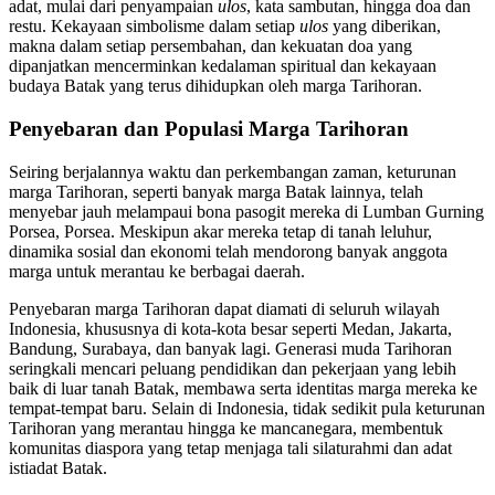
adat, mulai dari penyampaian
ulos
, kata sambutan, hingga doa dan
restu. Kekayaan simbolisme dalam setiap
ulos
yang diberikan,
makna dalam setiap persembahan, dan kekuatan doa yang
dipanjatkan mencerminkan kedalaman spiritual dan kekayaan
budaya Batak yang terus dihidupkan oleh marga Tarihoran.
Penyebaran dan Populasi Marga Tarihoran
Seiring berjalannya waktu dan perkembangan zaman, keturunan
marga Tarihoran, seperti banyak marga Batak lainnya, telah
menyebar jauh melampaui bona pasogit mereka di Lumban Gurning
Porsea, Porsea. Meskipun akar mereka tetap di tanah leluhur,
dinamika sosial dan ekonomi telah mendorong banyak anggota
marga untuk merantau ke berbagai daerah.
Penyebaran marga Tarihoran dapat diamati di seluruh wilayah
Indonesia, khususnya di kota-kota besar seperti Medan, Jakarta,
Bandung, Surabaya, dan banyak lagi. Generasi muda Tarihoran
seringkali mencari peluang pendidikan dan pekerjaan yang lebih
baik di luar tanah Batak, membawa serta identitas marga mereka ke
tempat-tempat baru. Selain di Indonesia, tidak sedikit pula keturunan
Tarihoran yang merantau hingga ke mancanegara, membentuk
komunitas diaspora yang tetap menjaga tali silaturahmi dan adat
istiadat Batak.