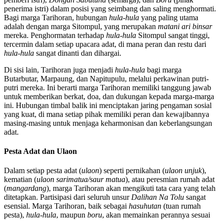
penerima istri) dalam posisi yang seimbang dan saling menghormati.
Bagi marga Tarihoran, hubungan
hula-hula
yang paling utama
adalah dengan marga Sitompul, yang merupakan
matani ari binsar
mereka. Penghormatan terhadap
hula-hula
Sitompul sangat tinggi,
tercermin dalam setiap upacara adat, di mana peran dan restu dari
hula-hula
sangat dinanti dan dihargai.
Di sisi lain, Tarihoran juga menjadi
hula-hula
bagi marga
Butarbutar, Marpaung, dan Napitupulu, melalui perkawinan putri-
putri mereka. Ini berarti marga Tarihoran memiliki tanggung jawab
untuk memberikan berkat, doa, dan dukungan kepada marga-marga
ini. Hubungan timbal balik ini menciptakan jaring pengaman sosial
yang kuat, di mana setiap pihak memiliki peran dan kewajibannya
masing-masing untuk menjaga keharmonisan dan keberlangsungan
adat.
Pesta Adat dan Ulaon
Dalam setiap pesta adat (
ulaon
) seperti pernikahan (
ulaon unjuk
),
kematian (
ulaon sarimatua/saur matua
), atau peresmian rumah adat
(
mangardang
), marga Tarihoran akan mengikuti tata cara yang telah
ditetapkan. Partisipasi dari seluruh unsur
Dalihan Na Tolu
sangat
esensial. Marga Tarihoran, baik sebagai
hasuhutan
(tuan rumah
pesta),
hula-hula
, maupun
boru
, akan memainkan perannya sesuai