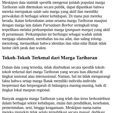
Meskipun data statistik spesifik mengenai jumlah populasi marga
Tarihoran sulit ditemukan secara publik, dapat dipastikan bahwa
mereka merupakan salah satu marga yang aktif dan memiliki
perwakilan di berbagai sektor kehidupan. Di mana pun mereka
berada, ikatan kekerabatan antar-sesama marga Tarihoran maupun
dengan marga lain dalam
Parsadaan Borbor
seringkali tetap
terpelihara melalui perkumpulan marga (
punguan marga
) yang aktif
di perantauan. Perkumpulan ini berfungsi sebagai wadah untuk
menjaga silaturahmi, membahas isu-isu adat, dan saling tolong-
menolong, memastikan bahwa identitas dan nilai-nilai Batak tidak
luntur oleh jarak dan waktu.
Tokoh-Tokoh Terkenal dari Marga Tarihoran
Dalam data yang tersedia, tidak disebutkan secara spesifik tokoh-
tokoh terkenal dari marga Tarihoran yang secara luas dikenal di
tingkat nasional atau internasional. Namun, hal ini tidak mengurangi
fakta bahwa setiap marga Batak memiliki individu-individu
berprestasi dan berpengaruh di bidangnya masing-masing, baik di
tingkat lokal maupun regional.
Banyak anggota marga Tarihoran yang telah dan terus berkontribusi
dalam berbagai sektor kehidupan, mulai dari pendidikan, kesehatan,
pemerintahan, seni, hingga keagamaan. Meskipun nama-nama
mereka mungkin tidak selalu terpublikasi secara massal, dedikasi