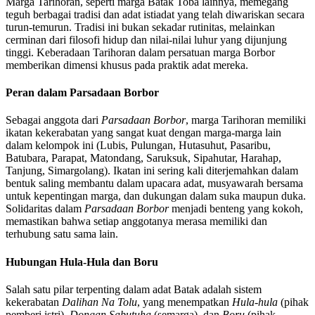
Marga Tarihoran, seperti marga Batak Toba lainnya, memegang
teguh berbagai tradisi dan adat istiadat yang telah diwariskan secara
turun-temurun. Tradisi ini bukan sekadar rutinitas, melainkan
cerminan dari filosofi hidup dan nilai-nilai luhur yang dijunjung
tinggi. Keberadaan Tarihoran dalam persatuan marga Borbor
memberikan dimensi khusus pada praktik adat mereka.
Peran dalam Parsadaan Borbor
Sebagai anggota dari
Parsadaan Borbor
, marga Tarihoran memiliki
ikatan kekerabatan yang sangat kuat dengan marga-marga lain
dalam kelompok ini (Lubis, Pulungan, Hutasuhut, Pasaribu,
Batubara, Parapat, Matondang, Saruksuk, Sipahutar, Harahap,
Tanjung, Simargolang). Ikatan ini sering kali diterjemahkan dalam
bentuk saling membantu dalam upacara adat, musyawarah bersama
untuk kepentingan marga, dan dukungan dalam suka maupun duka.
Solidaritas dalam
Parsadaan Borbor
menjadi benteng yang kokoh,
memastikan bahwa setiap anggotanya merasa memiliki dan
terhubung satu sama lain.
Hubungan Hula-Hula dan Boru
Salah satu pilar terpenting dalam adat Batak adalah sistem
kekerabatan
Dalihan Na Tolu
, yang menempatkan
Hula-hula
(pihak
pemberi istri),
Dongan Sabutuha
(semarga), dan
Boru
(pihak