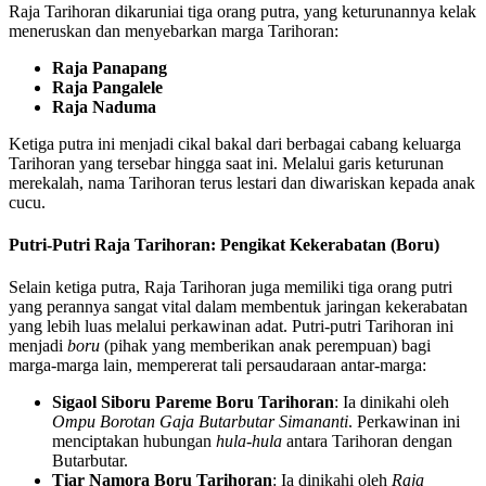
Raja Tarihoran dikaruniai tiga orang putra, yang keturunannya kelak
meneruskan dan menyebarkan marga Tarihoran:
Raja Panapang
Raja Pangalele
Raja Naduma
Ketiga putra ini menjadi cikal bakal dari berbagai cabang keluarga
Tarihoran yang tersebar hingga saat ini. Melalui garis keturunan
merekalah, nama Tarihoran terus lestari dan diwariskan kepada anak
cucu.
Putri-Putri Raja Tarihoran: Pengikat Kekerabatan (Boru)
Selain ketiga putra, Raja Tarihoran juga memiliki tiga orang putri
yang perannya sangat vital dalam membentuk jaringan kekerabatan
yang lebih luas melalui perkawinan adat. Putri-putri Tarihoran ini
menjadi
boru
(pihak yang memberikan anak perempuan) bagi
marga-marga lain, mempererat tali persaudaraan antar-marga:
Sigaol Siboru Pareme Boru Tarihoran
: Ia dinikahi oleh
Ompu Borotan Gaja Butarbutar Simananti
. Perkawinan ini
menciptakan hubungan
hula-hula
antara Tarihoran dengan
Butarbutar.
Tiar Namora Boru Tarihoran
: Ia dinikahi oleh
Raja