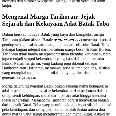
otomatis dari sumber Wikipedia. Mungkin perlu verifikasi lebih
lanjut.
Mengenal Marga Tarihoran: Jejak
Sejarah dan Kekayaan Adat Batak Toba
Dalam lanskap budaya Batak yang kaya dan kompleks, marga
Tarihoran (dalam aksara Batak: ᯖᯒᯪᯂᯬᯒᯉ᯲) menempati posisi
penting sebagai salah satu marga utama dari sub-suku Batak Toba.
Sebagai bagian integral dari persatuan marga besar Si Raja Borbor,
Tarihoran tidak hanya merepresentasikan identitas keturunan, tetapi
juga menjadi simpul kekerabatan yang kuat dalam tatanan adat
Batak. Nama marga ini, yang kadang juga dikenal sebagai
Hatihoran atau Haritoran, membawa serta sejarah panjang, silsilah
yang terangkai rapi, dan nilai-nilai adat yang diwariskan dari
generasi ke generasi.
Marga dalam masyarakat Batak bukan sekadar nama keluarga; ia
adalah penanda identitas, akar kekerabatan, dan pedoman dalam
setiap sendi kehidupan, mulai dari upacara adat hingga interaksi
sosial sehari-hari. Memahami Tarihoran berarti menyelami bagian
dari mozaik Batak Toba yang penuh makna, tempat silsilah menjadi
peta kehidupan, dan setiap pernikahan adalah ikatan antara dua
dunia marga yang saling menghormati dan mendukung. Artikel ini