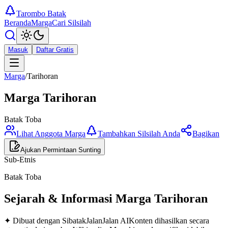
Tarombo Batak
Beranda
Marga
Cari Silsilah
Masuk
Daftar Gratis
Marga
/
Tarihoran
Marga
Tarihoran
Batak Toba
Lihat Anggota Marga
Tambahkan Silsilah Anda
Bagikan
Ajukan Permintaan Sunting
Sub-Etnis
Batak Toba
Sejarah & Informasi Marga
Tarihoran
✦ Dibuat dengan SibatakJalanJalan AI
Konten dihasilkan secara