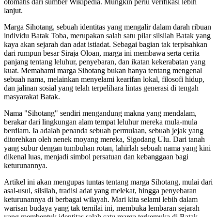
otomatis dari sumber Wikipedia. Mungkin perlu verifikasi lebih
lanjut.
Marga Sihotang, sebuah identitas yang mengalir dalam darah ribuan
individu Batak Toba, merupakan salah satu pilar silsilah Batak yang
kaya akan sejarah dan adat istiadat. Sebagai bagian tak terpisahkan
dari rumpun besar Siraja Oloan, marga ini membawa serta cerita
panjang tentang leluhur, penyebaran, dan ikatan kekerabatan yang
kuat. Memahami marga Sihotang bukan hanya tentang mengenal
sebuah nama, melainkan menyelami kearifan lokal, filosofi hidup,
dan jalinan sosial yang telah terpelihara lintas generasi di tengah
masyarakat Batak.
Nama "Sihotang" sendiri mengandung makna yang mendalam,
berakar dari lingkungan alam tempat leluhur mereka mula-mula
berdiam. Ia adalah penanda sebuah permulaan, sebuah jejak yang
ditorehkan oleh nenek moyang mereka, Sigodang Ulu. Dari tanah
yang subur dengan tumbuhan rotan, lahirlah sebuah nama yang kini
dikenal luas, menjadi simbol persatuan dan kebanggaan bagi
keturunannya.
Artikel ini akan mengupas tuntas tentang marga Sihotang, mulai dari
asal-usul, silsilah, tradisi adat yang melekat, hingga penyebaran
keturunannya di berbagai wilayah. Mari kita selami lebih dalam
warisan budaya yang tak ternilai ini, membuka lembaran sejarah
yang membentuk identitas salah satu marga terkemuka di Batak