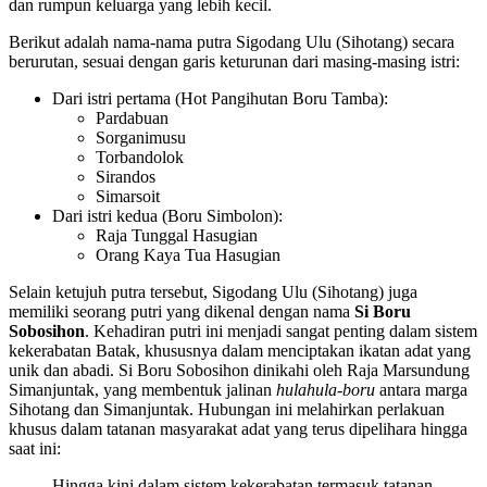
dan rumpun keluarga yang lebih kecil.
Berikut adalah nama-nama putra Sigodang Ulu (Sihotang) secara
berurutan, sesuai dengan garis keturunan dari masing-masing istri:
Dari istri pertama (Hot Pangihutan Boru Tamba):
Pardabuan
Sorganimusu
Torbandolok
Sirandos
Simarsoit
Dari istri kedua (Boru Simbolon):
Raja Tunggal Hasugian
Orang Kaya Tua Hasugian
Selain ketujuh putra tersebut, Sigodang Ulu (Sihotang) juga
memiliki seorang putri yang dikenal dengan nama
Si Boru
Sobosihon
. Kehadiran putri ini menjadi sangat penting dalam sistem
kekerabatan Batak, khususnya dalam menciptakan ikatan adat yang
unik dan abadi. Si Boru Sobosihon dinikahi oleh Raja Marsundung
Simanjuntak, yang membentuk jalinan
hulahula-boru
antara marga
Sihotang dan Simanjuntak. Hubungan ini melahirkan perlakuan
khusus dalam tatanan masyarakat adat yang terus dipelihara hingga
saat ini:
Hingga kini dalam sistem kekerabatan termasuk tatanan