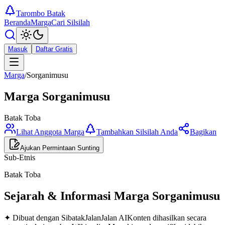
Tarombo Batak
Beranda
Marga
Cari Silsilah
Masuk
Daftar Gratis
Marga
/
Sorganimusu
Marga
Sorganimusu
Batak Toba
Lihat Anggota Marga
Tambahkan Silsilah Anda
Bagikan
Ajukan Permintaan Sunting
Sub-Etnis
Batak Toba
Sejarah & Informasi Marga
Sorganimusu
✦ Dibuat dengan SibatakJalanJalan AI
Konten dihasilkan secara