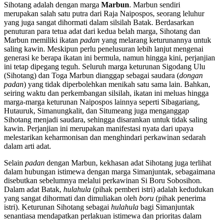
Sihotang adalah dengan marga
Marbun
. Marbun sendiri
merupakan salah satu putra dari Raja Naipospos, seorang leluhur
yang juga sangat dihormati dalam silsilah Batak. Berdasarkan
penuturan para tetua adat dari kedua belah marga, Sihotang dan
Marbun memiliki ikatan
padan
yang melarang keturunannya untuk
saling kawin. Meskipun perlu penelusuran lebih lanjut mengenai
generasi ke berapa ikatan ini bermula, namun hingga kini, perjanjian
ini tetap dipegang teguh. Seluruh marga keturunan Sigodang Ulu
(Sihotang) dan Toga Marbun dianggap sebagai saudara (
dongan
padan
) yang tidak diperbolehkan menikah satu sama lain. Bahkan,
seiring waktu dan perkembangan silsilah, ikatan ini meluas hingga
marga-marga keturunan Naipospos lainnya seperti Sibagariang,
Hutauruk, Simanungkalit, dan Situmeang juga menganggap
Sihotang menjadi saudara, sehingga disarankan untuk tidak saling
kawin. Perjanjian ini merupakan manifestasi nyata dari upaya
melestarikan keharmonisan dan menghindari perkawinan sedarah
dalam arti adat.
Selain
padan
dengan Marbun, kekhasan adat Sihotang juga terlihat
dalam hubungan istimewa dengan marga Simanjuntak, sebagaimana
disebutkan sebelumnya melalui perkawinan Si Boru Sobosihon.
Dalam adat Batak,
hulahula
(pihak pemberi istri) adalah kedudukan
yang sangat dihormati dan dimuliakan oleh
boru
(pihak penerima
istri). Keturunan Sihotang sebagai
hulahula
bagi Simanjuntak
senantiasa mendapatkan perlakuan istimewa dan prioritas dalam