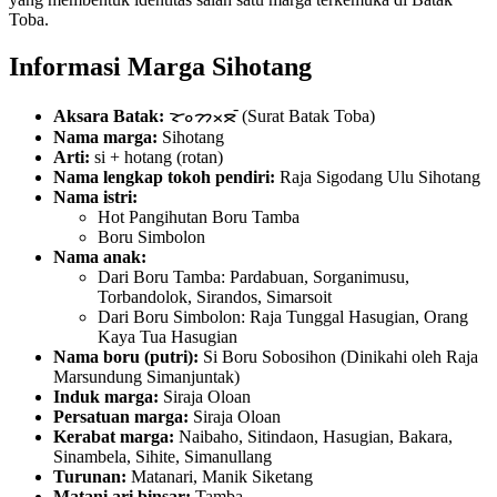
Toba.
Informasi Marga Sihotang
Aksara Batak:
ᯘᯪᯂᯬᯖᯰ (Surat Batak Toba)
Nama marga:
Sihotang
Arti:
si + hotang (rotan)
Nama lengkap tokoh pendiri:
Raja Sigodang Ulu Sihotang
Nama istri:
Hot Pangihutan Boru Tamba
Boru Simbolon
Nama anak:
Dari Boru Tamba: Pardabuan, Sorganimusu,
Torbandolok, Sirandos, Simarsoit
Dari Boru Simbolon: Raja Tunggal Hasugian, Orang
Kaya Tua Hasugian
Nama boru (putri):
Si Boru Sobosihon (Dinikahi oleh Raja
Marsundung Simanjuntak)
Induk marga:
Siraja Oloan
Persatuan marga:
Siraja Oloan
Kerabat marga:
Naibaho, Sitindaon, Hasugian, Bakara,
Sinambela, Sihite, Simanullang
Turunan:
Matanari, Manik Siketang
Matani ari binsar:
Tamba