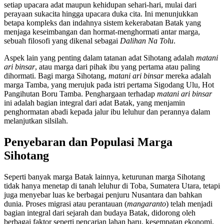
setiap upacara adat maupun kehidupan sehari-hari, mulai dari
perayaan sukacita hingga upacara duka cita. Ini menunjukkan
betapa kompleks dan indahnya sistem kekerabatan Batak yang
menjaga keseimbangan dan hormat-menghormati antar marga,
sebuah filosofi yang dikenal sebagai
Dalihan Na Tolu
.
Aspek lain yang penting dalam tatanan adat Sihotang adalah
matani
ari binsar
, atau marga dari pihak ibu yang pertama atau paling
dihormati. Bagi marga Sihotang,
matani ari binsar
mereka adalah
marga Tamba, yang merujuk pada istri pertama Sigodang Ulu, Hot
Pangihutan Boru Tamba. Penghargaan terhadap
matani ari binsar
ini adalah bagian integral dari adat Batak, yang menjamin
penghormatan abadi kepada jalur ibu leluhur dan perannya dalam
melanjutkan silsilah.
Penyebaran dan Populasi Marga
Sihotang
Seperti banyak marga Batak lainnya, keturunan marga Sihotang
tidak hanya menetap di tanah leluhur di Toba, Sumatera Utara, tetapi
juga menyebar luas ke berbagai penjuru Nusantara dan bahkan
dunia. Proses migrasi atau perantauan (
mangaranto
) telah menjadi
bagian integral dari sejarah dan budaya Batak, didorong oleh
berbagai faktor seperti pencarian lahan baru, kesempatan ekonomi,