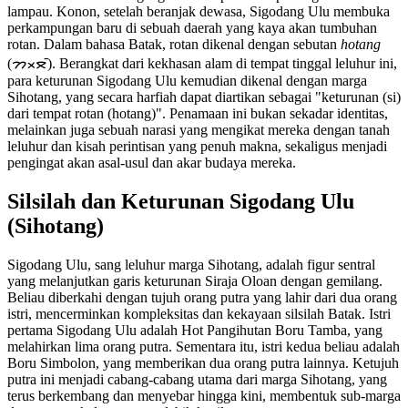
lampau. Konon, setelah beranjak dewasa, Sigodang Ulu membuka
perkampungan baru di sebuah daerah yang kaya akan tumbuhan
rotan. Dalam bahasa Batak, rotan dikenal dengan sebutan
hotang
(ᯂᯬᯖᯰ). Berangkat dari kekhasan alam di tempat tinggal leluhur ini,
para keturunan Sigodang Ulu kemudian dikenal dengan marga
Sihotang, yang secara harfiah dapat diartikan sebagai "keturunan (si)
dari tempat rotan (hotang)". Penamaan ini bukan sekadar identitas,
melainkan juga sebuah narasi yang mengikat mereka dengan tanah
leluhur dan kisah perintisan yang penuh makna, sekaligus menjadi
pengingat akan asal-usul dan akar budaya mereka.
Silsilah dan Keturunan Sigodang Ulu
(Sihotang)
Sigodang Ulu, sang leluhur marga Sihotang, adalah figur sentral
yang melanjutkan garis keturunan Siraja Oloan dengan gemilang.
Beliau diberkahi dengan tujuh orang putra yang lahir dari dua orang
istri, mencerminkan kompleksitas dan kekayaan silsilah Batak. Istri
pertama Sigodang Ulu adalah Hot Pangihutan Boru Tamba, yang
melahirkan lima orang putra. Sementara itu, istri kedua beliau adalah
Boru Simbolon, yang memberikan dua orang putra lainnya. Ketujuh
putra ini menjadi cabang-cabang utama dari marga Sihotang, yang
terus berkembang dan menyebar hingga kini, membentuk sub-marga