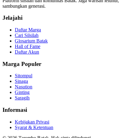
Platform silsilah dan komunitas Batak. Jaga warisan leluhur,
sambungkan generasi.
Jelajahi
Daftar Marga
Cari Silsilah
Glosarium Batak
Hall of Fame
Daftar Akun
Marga Populer
Sitompul
Sinaga
Nasution
Ginting
Saragih
Informasi
Kebijakan Privasi
Syarat & Ketentuan
©
2026
Tarombo Batak. Hak cipta dilindungi.