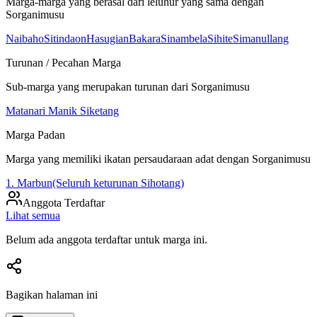
Marga-marga yang berasal dari leluhur yang sama dengan
Sorganimusu
Naibaho
Sitindaon
Hasugian
Bakara
Sinambela
Sihite
Simanullang
Turunan / Pecahan Marga
Sub-marga yang merupakan turunan dari
Sorganimusu
Matanari Manik Siketang
Marga Padan
Marga yang memiliki ikatan persaudaraan adat dengan
Sorganimusu
1. Marbun(Seluruh keturunan Sihotang)
Anggota Terdaftar
Lihat semua
Belum ada anggota terdaftar untuk marga ini.
Bagikan halaman ini