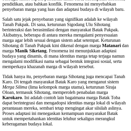
pendidikan, atau bahkan konflik. Fenomena ini menyebabkan
penyebaran marga yang luas dan adaptasi budaya di wilayah baru.
Salah satu jejak penyebaran yang signifikan adalah ke wilayah
Tanah Pakpak. Di sana, keturunan Sigodang Ulu Sihotang
berinteraksi dan berasimilasi dengan masyarakat Batak Pakpak.
Akibatnya, beberapa di antara mereka mengalami penyesuaian
marga agar lebih sesuai dengan sistem adat setempat. Keturunan
Sihotang di Tanah Pakpak kini dikenal dengan marga
Matanari
dan
marga
Manik Siketang
. Fenomena ini menunjukkan adaptasi
budaya yang dinamis, di mana identitas marga tetap terjaga namun
mengalami modifikasi nama sebagai bentuk integrasi sosial, serta
memperkaya khazanah marga di wilayah tersebut.
Tidak hanya itu, penyebaran marga Sihotang juga mencapai Tanah
Karo. Di tengah masyarakat Batak Karo yang menganut sistem
Merga Silima
(lima kelompok marga utama), keturunan Siraja
Oloan, termasuk Sihotang, memperoleh penabalan marga
Karokaro
. Ini adalah contoh lain bagaimana marga Batak Toba
dapat berintegrasi dan mengadopsi identitas marga lokal di wilayah
perantauan mereka, sembari tetap mengingat akar silsilah aslinya.
Proses adaptasi ini menegaskan kemampuan masyarakat Batak
untuk mempertahankan identitas leluhur sekaligus merangkul
keberagaman budaya lokal.