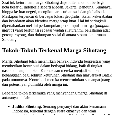
Saat ini, keturunan marga Sihotang dapat ditemukan di berbagai
kota besar di Indonesia seperti Medan, Jakarta, Bandung, Surabaya,
hingga ke luar negeri, mengikuti arus urbanisasi dan globalisasi.
Meskipun terpencar di berbagai lokasi geografis, ikatan kekerabatan
dan kesadaran akan identitas marga tetap kuat. Hal ini seringkali
dipertahankan melalui perkumpulan-perkumpulan marga (
punguan
marga
) yang berfungsi sebagai wadah silaturahmi, pelestarian adat,
gotong royong, dan dukungan sosial di antara sesama keturunan
Sihotang.
Tokoh-Tokoh Terkenal Marga Sihotang
Marga Sihotang telah melahirkan banyak individu berprestasi yang
memberikan kontribusi dalam berbagai bidang, baik di tingkat
nasional maupun lokal. Keberadaan mereka menjadi sumber
kebanggaan bagi seluruh keturunan Sihotang dan masyarakat Batak
pada umumnya. Kontribusi mereka mencerminkan semangat juang
dan potensi yang dimiliki oleh marga ini.
Beberapa tokoh terkemuka yang menyandang marga Sihotang di
antaranya adalah:
Judika Sihotang
: Seorang penyanyi dan aktor kenamaan
Indonesia, terkenal dengan suara emasnya dan telah