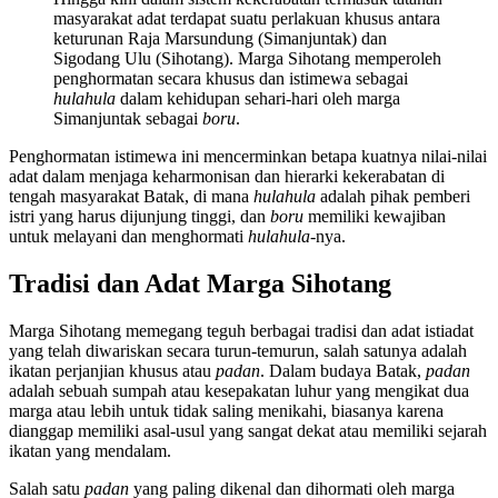
masyarakat adat terdapat suatu perlakuan khusus antara
keturunan Raja Marsundung (Simanjuntak) dan
Sigodang Ulu (Sihotang). Marga Sihotang memperoleh
penghormatan secara khusus dan istimewa sebagai
hulahula
dalam kehidupan sehari-hari oleh marga
Simanjuntak sebagai
boru
.
Penghormatan istimewa ini mencerminkan betapa kuatnya nilai-nilai
adat dalam menjaga keharmonisan dan hierarki kekerabatan di
tengah masyarakat Batak, di mana
hulahula
adalah pihak pemberi
istri yang harus dijunjung tinggi, dan
boru
memiliki kewajiban
untuk melayani dan menghormati
hulahula
-nya.
Tradisi dan Adat Marga Sihotang
Marga Sihotang memegang teguh berbagai tradisi dan adat istiadat
yang telah diwariskan secara turun-temurun, salah satunya adalah
ikatan perjanjian khusus atau
padan
. Dalam budaya Batak,
padan
adalah sebuah sumpah atau kesepakatan luhur yang mengikat dua
marga atau lebih untuk tidak saling menikahi, biasanya karena
dianggap memiliki asal-usul yang sangat dekat atau memiliki sejarah
ikatan yang mendalam.
Salah satu
padan
yang paling dikenal dan dihormati oleh marga