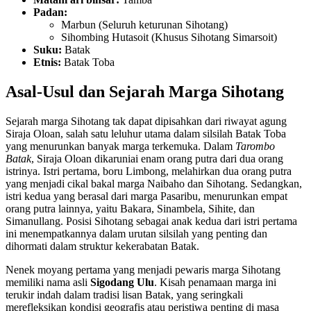
Padan:
Marbun (Seluruh keturunan Sihotang)
Sihombing Hutasoit (Khusus Sihotang Simarsoit)
Suku:
Batak
Etnis:
Batak Toba
Asal-Usul dan Sejarah Marga Sihotang
Sejarah marga Sihotang tak dapat dipisahkan dari riwayat agung
Siraja Oloan, salah satu leluhur utama dalam silsilah Batak Toba
yang menurunkan banyak marga terkemuka. Dalam
Tarombo
Batak
, Siraja Oloan dikaruniai enam orang putra dari dua orang
istrinya. Istri pertama, boru Limbong, melahirkan dua orang putra
yang menjadi cikal bakal marga Naibaho dan Sihotang. Sedangkan,
istri kedua yang berasal dari marga Pasaribu, menurunkan empat
orang putra lainnya, yaitu Bakara, Sinambela, Sihite, dan
Simanullang. Posisi Sihotang sebagai anak kedua dari istri pertama
ini menempatkannya dalam urutan silsilah yang penting dan
dihormati dalam struktur kekerabatan Batak.
Nenek moyang pertama yang menjadi pewaris marga Sihotang
memiliki nama asli
Sigodang Ulu
. Kisah penamaan marga ini
terukir indah dalam tradisi lisan Batak, yang seringkali
merefleksikan kondisi geografis atau peristiwa penting di masa