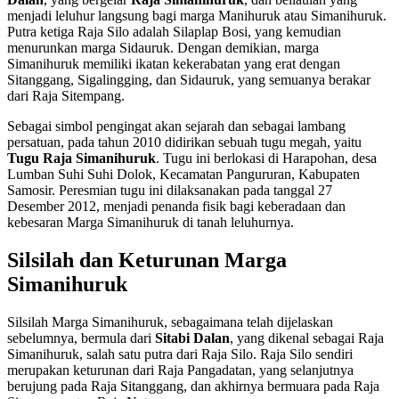
menjadi leluhur langsung bagi marga Manihuruk atau Simanihuruk.
Putra ketiga Raja Silo adalah Silaplap Bosi, yang kemudian
menurunkan marga Sidauruk. Dengan demikian, marga
Simanihuruk memiliki ikatan kekerabatan yang erat dengan
Sitanggang, Sigalingging, dan Sidauruk, yang semuanya berakar
dari Raja Sitempang.
Sebagai simbol pengingat akan sejarah dan sebagai lambang
persatuan, pada tahun 2010 didirikan sebuah tugu megah, yaitu
Tugu Raja Simanihuruk
. Tugu ini berlokasi di Harapohan, desa
Lumban Suhi Suhi Dolok, Kecamatan Pangururan, Kabupaten
Samosir. Peresmian tugu ini dilaksanakan pada tanggal 27
Desember 2012, menjadi penanda fisik bagi keberadaan dan
kebesaran Marga Simanihuruk di tanah leluhurnya.
Silsilah dan Keturunan Marga
Simanihuruk
Silsilah Marga Simanihuruk, sebagaimana telah dijelaskan
sebelumnya, bermula dari
Sitabi Dalan
, yang dikenal sebagai Raja
Simanihuruk, salah satu putra dari Raja Silo. Raja Silo sendiri
merupakan keturunan dari Raja Pangadatan, yang selanjutnya
berujung pada Raja Sitanggang, dan akhirnya bermuara pada Raja