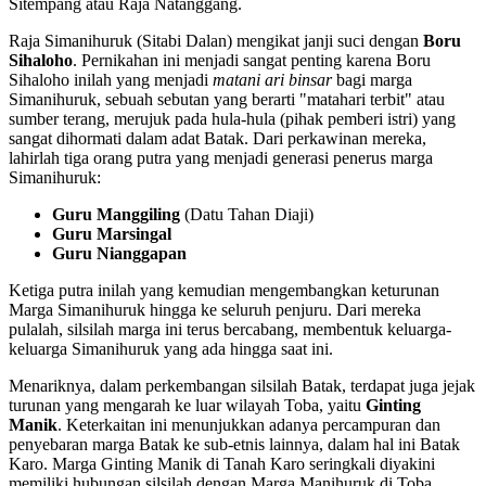
Sitempang atau Raja Natanggang.
Raja Simanihuruk (Sitabi Dalan) mengikat janji suci dengan
Boru
Sihaloho
. Pernikahan ini menjadi sangat penting karena Boru
Sihaloho inilah yang menjadi
matani ari binsar
bagi marga
Simanihuruk, sebuah sebutan yang berarti "matahari terbit" atau
sumber terang, merujuk pada hula-hula (pihak pemberi istri) yang
sangat dihormati dalam adat Batak. Dari perkawinan mereka,
lahirlah tiga orang putra yang menjadi generasi penerus marga
Simanihuruk:
Guru Manggiling
(Datu Tahan Diaji)
Guru Marsingal
Guru Nianggapan
Ketiga putra inilah yang kemudian mengembangkan keturunan
Marga Simanihuruk hingga ke seluruh penjuru. Dari mereka
pulalah, silsilah marga ini terus bercabang, membentuk keluarga-
keluarga Simanihuruk yang ada hingga saat ini.
Menariknya, dalam perkembangan silsilah Batak, terdapat juga jejak
turunan yang mengarah ke luar wilayah Toba, yaitu
Ginting
Manik
. Keterkaitan ini menunjukkan adanya percampuran dan
penyebaran marga Batak ke sub-etnis lainnya, dalam hal ini Batak
Karo. Marga Ginting Manik di Tanah Karo seringkali diyakini
memiliki hubungan silsilah dengan Marga Manihuruk di Toba,