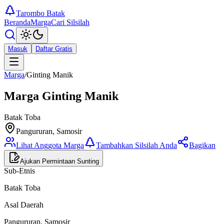
Tarombo Batak
Beranda
Marga
Cari Silsilah
Masuk
Daftar Gratis
Marga
/
Ginting Manik
Marga
Ginting Manik
Batak Toba
Pangururan, Samosir
Lihat Anggota Marga
Tambahkan Silsilah Anda
Bagikan
Ajukan Permintaan Sunting
Sub-Etnis
Batak Toba
Asal Daerah
Pangururan, Samosir