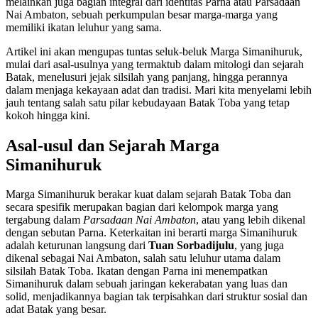
melainkan juga bagian integral dari identitas Parna atau Parsadaan
Nai Ambaton, sebuah perkumpulan besar marga-marga yang
memiliki ikatan leluhur yang sama.
Artikel ini akan mengupas tuntas seluk-beluk Marga Simanihuruk,
mulai dari asal-usulnya yang termaktub dalam mitologi dan sejarah
Batak, menelusuri jejak silsilah yang panjang, hingga perannya
dalam menjaga kekayaan adat dan tradisi. Mari kita menyelami lebih
jauh tentang salah satu pilar kebudayaan Batak Toba yang tetap
kokoh hingga kini.
Asal-usul dan Sejarah Marga
Simanihuruk
Marga Simanihuruk berakar kuat dalam sejarah Batak Toba dan
secara spesifik merupakan bagian dari kelompok marga yang
tergabung dalam
Parsadaan Nai Ambaton
, atau yang lebih dikenal
dengan sebutan Parna. Keterkaitan ini berarti marga Simanihuruk
adalah keturunan langsung dari
Tuan Sorbadijulu
, yang juga
dikenal sebagai Nai Ambaton, salah satu leluhur utama dalam
silsilah Batak Toba. Ikatan dengan Parna ini menempatkan
Simanihuruk dalam sebuah jaringan kekerabatan yang luas dan
solid, menjadikannya bagian tak terpisahkan dari struktur sosial dan
adat Batak yang besar.