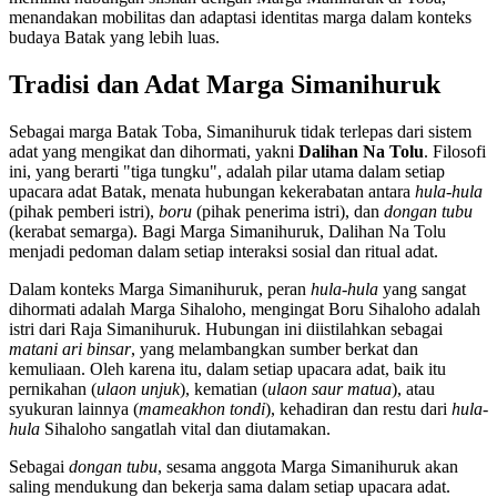
menandakan mobilitas dan adaptasi identitas marga dalam konteks
budaya Batak yang lebih luas.
Tradisi dan Adat Marga Simanihuruk
Sebagai marga Batak Toba, Simanihuruk tidak terlepas dari sistem
adat yang mengikat dan dihormati, yakni
Dalihan Na Tolu
. Filosofi
ini, yang berarti "tiga tungku", adalah pilar utama dalam setiap
upacara adat Batak, menata hubungan kekerabatan antara
hula-hula
(pihak pemberi istri),
boru
(pihak penerima istri), dan
dongan tubu
(kerabat semarga). Bagi Marga Simanihuruk, Dalihan Na Tolu
menjadi pedoman dalam setiap interaksi sosial dan ritual adat.
Dalam konteks Marga Simanihuruk, peran
hula-hula
yang sangat
dihormati adalah Marga Sihaloho, mengingat Boru Sihaloho adalah
istri dari Raja Simanihuruk. Hubungan ini diistilahkan sebagai
matani ari binsar
, yang melambangkan sumber berkat dan
kemuliaan. Oleh karena itu, dalam setiap upacara adat, baik itu
pernikahan (
ulaon unjuk
), kematian (
ulaon saur matua
), atau
syukuran lainnya (
mameakhon tondi
), kehadiran dan restu dari
hula-
hula
Sihaloho sangatlah vital dan diutamakan.
Sebagai
dongan tubu
, sesama anggota Marga Simanihuruk akan
saling mendukung dan bekerja sama dalam setiap upacara adat.