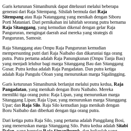
Garis keturunan Simanihuruk dapat ditelusuri melalui beberapa
generasi dari Raja Sitempang. Silsilah bermula dari
Raja
Sitempang
atau Raja Natanggang yang menikah dengan Siboru
Porti Mataniari. Dari pernikahan ini lahirlah seorang putra bernama
Raja Sitanggang
, yang kemudian dikenal dengan gelar Raja
Pangururan, mengingat daerah asal mereka yang strategis di
Pangururan, Samosir.
Raja Sitanggang atau Ompu Raja Pangururan kemudian
mempersunting putri dari Raja Naibaho dan dikaruniai tiga orang
putra. Putra pertama adalah Raja Panungkunan (Ompu Tanja Bau)
yang menjadi leluhur bagi marga Sitanggang Bau dan Sitanggang
Gusar. Putra kedua adalah Raja Pangadatan. Dan putra ketiga
adalah Raja Pangulu Oloan yang menurunkan marga Sigalingging.
Garis keturunan Simanihuruk berlanjut melalui putra kedua,
Raja
Pangadatan
, yang menikah dengan Boru Naibaho. Mereka
memiliki tiga orang putra: Raja Lipan, yang menurunkan marga
Sitanggang Lipan; Raja Upar, yang menurunkan marga Sitanggang
Upar; dan
Raja Silo
. Raja Silo kemudian juga menikah dengan
Boru Naibaho dan diberkati dengan tiga orang putra.
Dari ketiga putra Raja Silo, yang pertama adalah Panggilang Bosi,
yang meneruskan marga Sitanggang Silo. Putra kedua adalah
Sitabi
Dalan
, yang bergelar
Raja Simanihuruk
, dan beliaulah yang