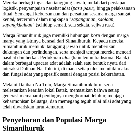
Mereka berbagi tugas dan tanggung jawab, mulai dari persiapan
logistik, penyampaian nasehat adat (
pasu-pasu
), hingga pelaksanaan
ritual. Semangat kebersamaan dan persatuan sesama marga sangat
kental, tercermin dalam ungkapan "
sapanganan, saoloan,
sapangkilalaan
" (sehidup semati, seia sekata, sejiwa rasa).
Marga Simanihuruk juga memiliki hubungan
boru
dengan marga-
marga yang istrinya berasal dari Simanihuruk. Kepada mereka,
Simanihuruk memiliki tanggung jawab untuk memberikan
dukungan dan perlindungan, serta menjadi tempat mereka mencari
nasihat dan berkat. Pertukaran
ulos
(kain tenun tradisional Batak)
dalam berbagai upacara adat adalah salah satu bentuk nyata dari
interaksi Dalihan Na Tolu ini, di mana setiap ulos memiliki makna
dan fungsi adat yang spesifik sesuai dengan posisi kekerabatan.
Melalui Dalihan Na Tolu, Marga Simanihuruk turut serta
melestarikan kearifan lokal Batak, memastikan bahwa setiap
generasi memahami pentingnya menghormati leluhur, menjaga
keharmonisan keluarga, dan memegang teguh nilai-nilai adat yang
telah diwariskan turun-temurun.
Penyebaran dan Populasi Marga
Simanihuruk