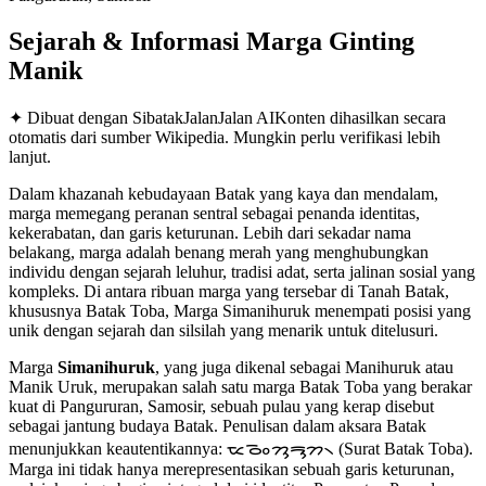
Sejarah & Informasi Marga
Ginting
Manik
✦ Dibuat dengan SibatakJalanJalan AI
Konten dihasilkan secara
otomatis dari sumber Wikipedia. Mungkin perlu verifikasi lebih
lanjut.
Dalam khazanah kebudayaan Batak yang kaya dan mendalam,
marga memegang peranan sentral sebagai penanda identitas,
kekerabatan, dan garis keturunan. Lebih dari sekadar nama
belakang, marga adalah benang merah yang menghubungkan
individu dengan sejarah leluhur, tradisi adat, serta jalinan sosial yang
kompleks. Di antara ribuan marga yang tersebar di Tanah Batak,
khususnya Batak Toba, Marga Simanihuruk menempati posisi yang
unik dengan sejarah dan silsilah yang menarik untuk ditelusuri.
Marga
Simanihuruk
, yang juga dikenal sebagai Manihuruk atau
Manik Uruk, merupakan salah satu marga Batak Toba yang berakar
kuat di Pangururan, Samosir, sebuah pulau yang kerap disebut
sebagai jantung budaya Batak. Penulisan dalam aksara Batak
menunjukkan keautentikannya: ᯔᯉᯪᯂᯮᯒᯮᯂ᯲ (Surat Batak Toba).
Marga ini tidak hanya merepresentasikan sebuah garis keturunan,