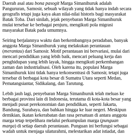
Daerah asal atau
bona pasogit
Marga Simanihuruk adalah
Pangururan, Samosir, sebuah wilayah yang tidak hanya indah secara
geografis tetapi juga kaya akan nilai-nilai historis bagi masyarakat
Batak Toba. Dari sinilah, jejak penyebaran Marga Simanihuruk
mulai tersebar ke berbagai penjuru, mengikuti pola migrasi
masyarakat Batak pada umumnya.
Seiring berjalannya waktu dan berkembangnya peradaban, banyak
anggota Marga Simanihuruk yang melakukan perantauan
(
merantau
) dari Samosir. Motif perantauan ini bervariasi, mulai dari
mencari pendidikan yang lebih baik, mencari peluang kerja dan
penghidupan yang lebih layak, hingga mengikuti perkembangan
zaman dan industrialisasi. Oleh karena itu, populasi Marga
Simanihuruk kini tidak hanya terkonsentrasi di Samosir, tetapi juga
tersebar di berbagai kota besar di Sumatra Utara seperti Medan,
Pematangsiantar, Sidikalang, dan Tarutung.
Lebih jauh lagi, penyebaran Marga Simanihuruk telah meluas ke
berbagai provinsi lain di Indonesia, terutama di kota-kota besar yang
menjadi pusat perekonomian dan pendidikan, seperti Jakarta,
Bandung, Surabaya, dan bahkan hingga ke luar negeri. Meskipun
demikian, ikatan kekerabatan dan rasa persatuan di antara anggota
marga tetap terpelihara melalui perkumpulan marga (
punguan
marga
) di setiap daerah perantauan. Punguan ini berfungsi sebagai
wadah untuk menjaga silaturahmi, melestarikan adat istiadat, dan