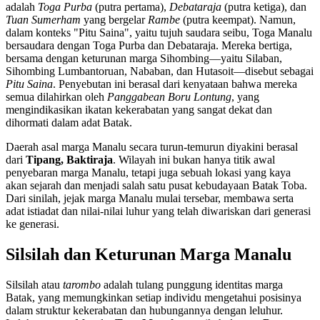
adalah
Toga Purba
(putra pertama),
Debataraja
(putra ketiga), dan
Tuan Sumerham
yang bergelar
Rambe
(putra keempat). Namun,
dalam konteks "Pitu Saina", yaitu tujuh saudara seibu, Toga Manalu
bersaudara dengan Toga Purba dan Debataraja. Mereka bertiga,
bersama dengan keturunan marga Sihombing—yaitu Silaban,
Sihombing Lumbantoruan, Nababan, dan Hutasoit—disebut sebagai
Pitu Saina
. Penyebutan ini berasal dari kenyataan bahwa mereka
semua dilahirkan oleh
Panggabean Boru Lontung
, yang
mengindikasikan ikatan kekerabatan yang sangat dekat dan
dihormati dalam adat Batak.
Daerah asal marga Manalu secara turun-temurun diyakini berasal
dari
Tipang, Baktiraja
. Wilayah ini bukan hanya titik awal
penyebaran marga Manalu, tetapi juga sebuah lokasi yang kaya
akan sejarah dan menjadi salah satu pusat kebudayaan Batak Toba.
Dari sinilah, jejak marga Manalu mulai tersebar, membawa serta
adat istiadat dan nilai-nilai luhur yang telah diwariskan dari generasi
ke generasi.
Silsilah dan Keturunan Marga Manalu
Silsilah atau
tarombo
adalah tulang punggung identitas marga
Batak, yang memungkinkan setiap individu mengetahui posisinya
dalam struktur kekerabatan dan hubungannya dengan leluhur.