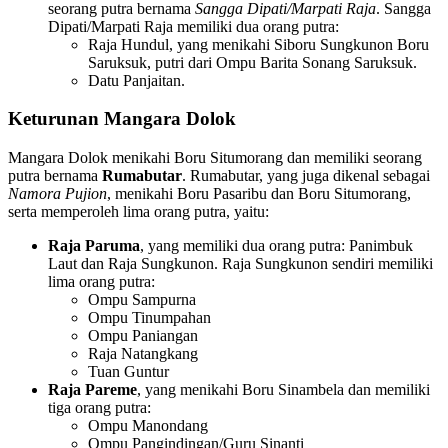
seorang putra bernama
Sangga Dipati/Marpati Raja
. Sangga
Dipati/Marpati Raja memiliki dua orang putra:
Raja Hundul, yang menikahi Siboru Sungkunon Boru
Saruksuk, putri dari Ompu Barita Sonang Saruksuk.
Datu Panjaitan.
Keturunan Mangara Dolok
Mangara Dolok menikahi Boru Situmorang dan memiliki seorang
putra bernama
Rumabutar
. Rumabutar, yang juga dikenal sebagai
Namora Pujion
, menikahi Boru Pasaribu dan Boru Situmorang,
serta memperoleh lima orang putra, yaitu:
Raja Paruma
, yang memiliki dua orang putra: Panimbuk
Laut dan Raja Sungkunon. Raja Sungkunon sendiri memiliki
lima orang putra:
Ompu Sampurna
Ompu Tinumpahan
Ompu Paniangan
Raja Natangkang
Tuan Guntur
Raja Pareme
, yang menikahi Boru Sinambela dan memiliki
tiga orang putra:
Ompu Manondang
Ompu Pangindingan/Guru Sinanti