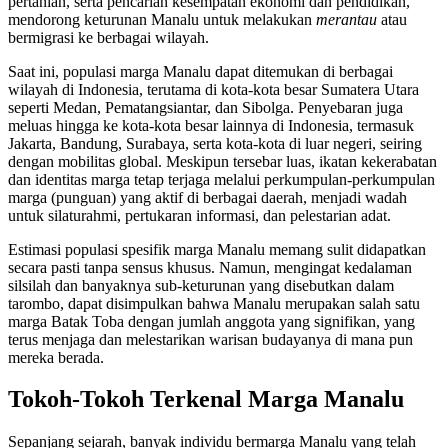
pertanian, serta pencarian kesempatan ekonomi dan pendidikan,
mendorong keturunan Manalu untuk melakukan
merantau
atau
bermigrasi ke berbagai wilayah.
Saat ini, populasi marga Manalu dapat ditemukan di berbagai
wilayah di Indonesia, terutama di kota-kota besar Sumatera Utara
seperti Medan, Pematangsiantar, dan Sibolga. Penyebaran juga
meluas hingga ke kota-kota besar lainnya di Indonesia, termasuk
Jakarta, Bandung, Surabaya, serta kota-kota di luar negeri, seiring
dengan mobilitas global. Meskipun tersebar luas, ikatan kekerabatan
dan identitas marga tetap terjaga melalui perkumpulan-perkumpulan
marga (punguan) yang aktif di berbagai daerah, menjadi wadah
untuk silaturahmi, pertukaran informasi, dan pelestarian adat.
Estimasi populasi spesifik marga Manalu memang sulit didapatkan
secara pasti tanpa sensus khusus. Namun, mengingat kedalaman
silsilah dan banyaknya sub-keturunan yang disebutkan dalam
tarombo, dapat disimpulkan bahwa Manalu merupakan salah satu
marga Batak Toba dengan jumlah anggota yang signifikan, yang
terus menjaga dan melestarikan warisan budayanya di mana pun
mereka berada.
Tokoh-Tokoh Terkenal Marga Manalu
Sepanjang sejarah, banyak individu bermarga Manalu yang telah