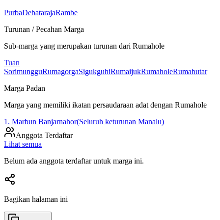
Purba
Debataraja
Rambe
Turunan / Pecahan Marga
Sub-marga yang merupakan turunan dari
Rumahole
Tuan
Sorimunggu
Rumagorga
Sigukguhi
Rumaijuk
Rumahole
Rumabutar
Marga Padan
Marga yang memiliki ikatan persaudaraan adat dengan
Rumahole
1. Marbun Banjarnahor(Seluruh keturunan Manalu)
Anggota Terdaftar
Lihat semua
Belum ada anggota terdaftar untuk marga ini.
Bagikan halaman ini