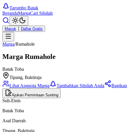
Tarombo Batak
Beranda
Marga
Cari Silsilah
Masuk
Daftar Gratis
Marga
/
Rumahole
Marga
Rumahole
Batak Toba
Tipang, Baktiraja
Lihat Anggota Marga
Tambahkan Silsilah Anda
Bagikan
Ajukan Permintaan Sunting
Sub-Etnis
Batak Toba
Asal Daerah
Tipang, Baktiraja