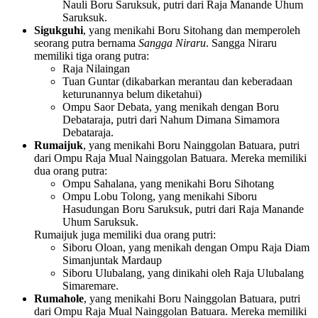
Nauli Boru Saruksuk, putri dari Raja Manande Uhum
Saruksuk.
Sigukguhi
, yang menikahi Boru Sitohang dan memperoleh
seorang putra bernama
Sangga Niraru
. Sangga Niraru
memiliki tiga orang putra:
Raja Nilaingan
Tuan Guntar (dikabarkan merantau dan keberadaan
keturunannya belum diketahui)
Ompu Saor Debata, yang menikah dengan Boru
Debataraja, putri dari Nahum Dimana Simamora
Debataraja.
Rumaijuk
, yang menikahi Boru Nainggolan Batuara, putri
dari Ompu Raja Mual Nainggolan Batuara. Mereka memiliki
dua orang putra:
Ompu Sahalana, yang menikahi Boru Sihotang
Ompu Lobu Tolong, yang menikahi Siboru
Hasudungan Boru Saruksuk, putri dari Raja Manande
Uhum Saruksuk.
Rumaijuk juga memiliki dua orang putri:
Siboru Oloan, yang menikah dengan Ompu Raja Diam
Simanjuntak Mardaup
Siboru Ulubalang, yang dinikahi oleh Raja Ulubalang
Simaremare.
Rumahole
, yang menikahi Boru Nainggolan Batuara, putri
dari Ompu Raja Mual Nainggolan Batuara. Mereka memiliki