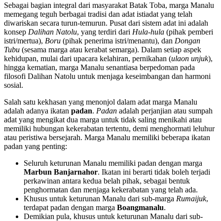
Sebagai bagian integral dari masyarakat Batak Toba, marga Manalu
memegang teguh berbagai tradisi dan adat istiadat yang telah
diwariskan secara turun-temurun. Pusat dari sistem adat ini adalah
konsep
Dalihan Natolu
, yang terdiri dari
Hula-hula
(pihak pemberi
istri/mertua),
Boru
(pihak penerima istri/menantu), dan
Dongan
Tubu
(sesama marga atau kerabat semarga). Dalam setiap aspek
kehidupan, mulai dari upacara kelahiran, pernikahan (
ulaon unjuk
),
hingga kematian, marga Manalu senantiasa berpedoman pada
filosofi Dalihan Natolu untuk menjaga keseimbangan dan harmoni
sosial.
Salah satu kekhasan yang menonjol dalam adat marga Manalu
adalah adanya ikatan
padan
.
Padan
adalah perjanjian atau sumpah
adat yang mengikat dua marga untuk tidak saling menikahi atau
memiliki hubungan kekerabatan tertentu, demi menghormati leluhur
atau peristiwa bersejarah. Marga Manalu memiliki beberapa ikatan
padan yang penting:
Seluruh keturunan Manalu memiliki padan dengan marga
Marbun Banjarnahor
. Ikatan ini berarti tidak boleh terjadi
perkawinan antara kedua belah pihak, sebagai bentuk
penghormatan dan menjaga kekerabatan yang telah ada.
Khusus untuk keturunan Manalu dari sub-marga
Rumaijuk
,
terdapat padan dengan marga
Boangmanalu
.
Demikian pula, khusus untuk keturunan Manalu dari sub-