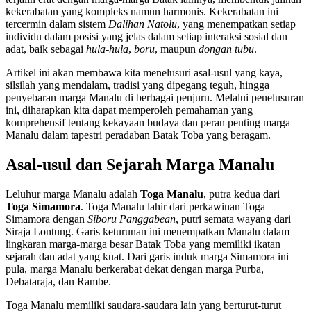
kekerabatan yang kompleks namun harmonis. Kekerabatan ini
tercermin dalam sistem
Dalihan Natolu
, yang menempatkan setiap
individu dalam posisi yang jelas dalam setiap interaksi sosial dan
adat, baik sebagai
hula-hula
,
boru
, maupun
dongan tubu
.
Artikel ini akan membawa kita menelusuri asal-usul yang kaya,
silsilah yang mendalam, tradisi yang dipegang teguh, hingga
penyebaran marga Manalu di berbagai penjuru. Melalui penelusuran
ini, diharapkan kita dapat memperoleh pemahaman yang
komprehensif tentang kekayaan budaya dan peran penting marga
Manalu dalam tapestri peradaban Batak Toba yang beragam.
Asal-usul dan Sejarah Marga Manalu
Leluhur marga Manalu adalah
Toga Manalu
, putra kedua dari
Toga Simamora
. Toga Manalu lahir dari perkawinan Toga
Simamora dengan
Siboru Panggabean
, putri semata wayang dari
Siraja Lontung. Garis keturunan ini menempatkan Manalu dalam
lingkaran marga-marga besar Batak Toba yang memiliki ikatan
sejarah dan adat yang kuat. Dari garis induk marga Simamora ini
pula, marga Manalu berkerabat dekat dengan marga Purba,
Debataraja, dan Rambe.
Toga Manalu memiliki saudara-saudara lain yang berturut-turut