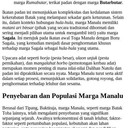
marga
Rumabutar
, terikat padan dengan marga
Butarbutar
.
Ikatan padan ini menunjukkan kompleksitas dan kedalaman sistem
kekerabatan Batak yang melampaui sekadar garis keturunan. Selain
itu, dalam konteks hubungan
hula-hula
, marga Manalu memiliki
matani ari binsar
(pihak yang secara tradisional dihormati dan
sering menjadi pilihan utama untuk mengambil istri) yaitu marga
Sagala
. Ini merujuk pada ikatan awal Toga Manalu dengan Boru
Sagala, yang kemudian menjadi dasar penghormatan khusus
terhadap marga Sagala sebagai
hula-hula
yang utama.
Upacara adat seperti
horja
(pesta besar),
ulaon unjuk
(pesta
pernikahan), dan
mangalahat horbo
(pemotongan kerbau adat)
merupakan momen penting di mana nilai-nilai Dalihan Natolu dan
padan ini dipraktikkan secara nyata. Marga Manalu turut serta aktif
dalam setiap prosesi, menunjukkan solidaritas, gotong royong, dan
penghormatan terhadap leluhur dan sesama.
Penyebaran dan Populasi Marga Manalu
Berasal dari Tipang, Baktiraja, marga Manalu, seperti marga Batak
Toba lainnya, telah mengalami penyebaran yang signifikan
sepanjang sejarah. Awalnya terkonsentrasi di tanah leluhur, faktor-
faktor seperti pertumbuhan populasi, kebutuhan akan lahan