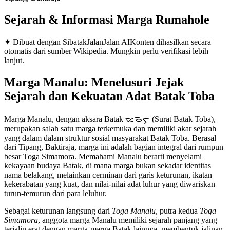
Sejarah & Informasi Marga
Rumahole
✦ Dibuat dengan SibatakJalanJalan AI
Konten dihasilkan secara
otomatis dari sumber Wikipedia. Mungkin perlu verifikasi lebih
lanjut.
Marga Manalu: Menelusuri Jejak
Sejarah dan Kekuatan Adat Batak Toba
Marga Manalu, dengan aksara Batak ᯔᯉᯞᯮ (Surat Batak Toba),
merupakan salah satu marga terkemuka dan memiliki akar sejarah
yang dalam dalam struktur sosial masyarakat Batak Toba. Berasal
dari Tipang, Baktiraja, marga ini adalah bagian integral dari rumpun
besar Toga Simamora. Memahami Manalu berarti menyelami
kekayaan budaya Batak, di mana marga bukan sekadar identitas
nama belakang, melainkan cerminan dari garis keturunan, ikatan
kekerabatan yang kuat, dan nilai-nilai adat luhur yang diwariskan
turun-temurun dari para leluhur.
Sebagai keturunan langsung dari
Toga Manalu
, putra kedua
Toga
Simamora
, anggota marga Manalu memiliki sejarah panjang yang
terjalin erat dengan marga-marga Batak lainnya, membentuk jalinan