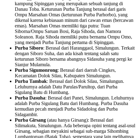
kampung Sipinggan yang merupakan sebuah tanjung di
Danau Toba. Keturunan Purba Tanjung berasal dari garis
Ompu Marsahan Omas (keturunan Purba Parhorbo), yang
dikenal karena kebiasaan minum dari cawan emas (bercawan
emas). Marsahan Omas memiliki tiga putra: Tuan
Siborna/Ompu Saruan Bosi, Raja Sihoda, dan Namora
Soleanon. Raja Sihoda memiliki putra bernama Ompu Omo,
yang menjadi Purba Tanjung pertama di Sipinggan.
Purba Siboro
: Berasal dari Haranggaol, Simalungun. Terkait
dengan Siboro Suha, dan ada kisah tentang salah satu
keturunan Siboro bersama abangnya Sidasuha yang pergi ke
Sianjur Mulamula.
Purba Sigumonrong
: Berasal dari daerah Cingkes,
Kecamatan Dolok Silau, Kabupaten Simalungun.
Purba Tambak
: Berasal dari Dolok Silau, Simalungun.
Leluhurnya adalah Datu Parulas/Parultop, dari Purba
Sigulang Batu di Humbang.
Purba Dasuha
: Berasal dari Panei, Simalungun. Leluhurnya
adalah Purba Sigulang Batu dari Humbang. Purba Dasuha
kemudian pecah menjadi Purba Sidadolog dan Purba
Sidagambir.
Purba Girsang
(atau hanya Girsang): Berasal dari
Silimakuta, Simalungun. Ada beberapa opini tentang asal-usul
Girsang, sebagian meyakini sebagai sub-marga Sihombing
Lumbantoruan (Batak Toba), sementara yang lain melihatnya