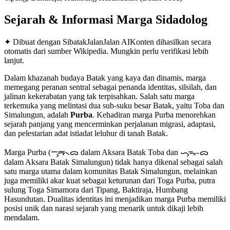
Sejarah & Informasi Marga
Sidadolog
✦ Dibuat dengan SibatakJalanJalan AI
Konten dihasilkan secara
otomatis dari sumber Wikipedia. Mungkin perlu verifikasi lebih
lanjut.
Dalam khazanah budaya Batak yang kaya dan dinamis, marga
memegang peranan sentral sebagai penanda identitas, silsilah, dan
jalinan kekerabatan yang tak terpisahkan. Salah satu marga
terkemuka yang melintasi dua sub-suku besar Batak, yaitu Toba dan
Simalungun, adalah
Purba
. Kehadiran marga Purba menorehkan
sejarah panjang yang mencerminkan perjalanan migrasi, adaptasi,
dan pelestarian adat istiadat leluhur di tanah Batak.
Marga Purba (ᯇᯮᯒ᯲ᯅ dalam Aksara Batak Toba dan ᯈᯮᯓ᯳ᯅ
dalam Aksara Batak Simalungun) tidak hanya dikenal sebagai salah
satu marga utama dalam komunitas Batak Simalungun, melainkan
juga memiliki akar kuat sebagai keturunan dari Toga Purba, putra
sulung Toga Simamora dari Tipang, Baktiraja, Humbang
Hasundutan. Dualitas identitas ini menjadikan marga Purba memiliki
posisi unik dan narasi sejarah yang menarik untuk dikaji lebih
mendalam.