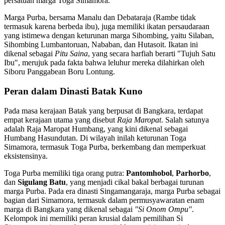
persatuan marga Toga Simamora.
Marga Purba, bersama Manalu dan Debataraja (Rambe tidak
termasuk karena berbeda ibu), juga memiliki ikatan persaudaraan
yang istimewa dengan keturunan marga Sihombing, yaitu Silaban,
Sihombing Lumbantoruan, Nababan, dan Hutasoit. Ikatan ini
dikenal sebagai
Pitu Saina
, yang secara harfiah berarti "Tujuh Satu
Ibu", merujuk pada fakta bahwa leluhur mereka dilahirkan oleh
Siboru Panggabean Boru Lontung.
Peran dalam Dinasti Batak Kuno
Pada masa kerajaan Batak yang berpusat di Bangkara, terdapat
empat kerajaan utama yang disebut
Raja Maropat
. Salah satunya
adalah Raja Maropat Humbang, yang kini dikenal sebagai
Humbang Hasundutan. Di wilayah inilah keturunan Toga
Simamora, termasuk Toga Purba, berkembang dan memperkuat
eksistensinya.
Toga Purba memiliki tiga orang putra:
Pantomhobol
,
Parhorbo
,
dan
Sigulang Batu
, yang menjadi cikal bakal berbagai turunan
marga Purba. Pada era dinasti Singamangaraja, marga Purba sebagai
bagian dari Simamora, termasuk dalam permusyawaratan enam
marga di Bangkara yang dikenal sebagai
"Si Onom Ompu"
.
Kelompok ini memiliki peran krusial dalam pemilihan Si