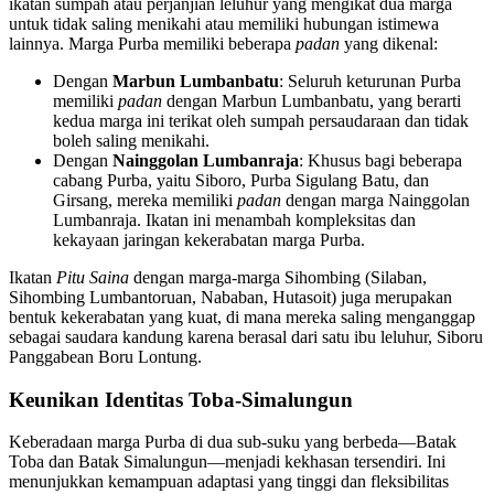
ikatan sumpah atau perjanjian leluhur yang mengikat dua marga
untuk tidak saling menikahi atau memiliki hubungan istimewa
lainnya. Marga Purba memiliki beberapa
padan
yang dikenal:
Dengan
Marbun Lumbanbatu
: Seluruh keturunan Purba
memiliki
padan
dengan Marbun Lumbanbatu, yang berarti
kedua marga ini terikat oleh sumpah persaudaraan dan tidak
boleh saling menikahi.
Dengan
Nainggolan Lumbanraja
: Khusus bagi beberapa
cabang Purba, yaitu Siboro, Purba Sigulang Batu, dan
Girsang, mereka memiliki
padan
dengan marga Nainggolan
Lumbanraja. Ikatan ini menambah kompleksitas dan
kekayaan jaringan kekerabatan marga Purba.
Ikatan
Pitu Saina
dengan marga-marga Sihombing (Silaban,
Sihombing Lumbantoruan, Nababan, Hutasoit) juga merupakan
bentuk kekerabatan yang kuat, di mana mereka saling menganggap
sebagai saudara kandung karena berasal dari satu ibu leluhur, Siboru
Panggabean Boru Lontung.
Keunikan Identitas Toba-Simalungun
Keberadaan marga Purba di dua sub-suku yang berbeda—Batak
Toba dan Batak Simalungun—menjadi kekhasan tersendiri. Ini
menunjukkan kemampuan adaptasi yang tinggi dan fleksibilitas