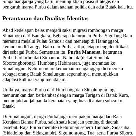
Singamangaraja yang baru, menunjukkan posisi strategis dan
pengaruh marga Purba dalam tatanan politik dan adat Batak kala itu.
Perantauan dan Dualitas Identitas
Abad kedelapan belas menjadi saksi migrasi rombongan marga
Simamora dari Bangkara. Beberapa keturunan Purba Sigulang Batu
merantau melalui Pulau Samosir dan menetap di Haranggaol,
kemudian di Tangga Batu dan Purbasaribu, tetap mengidentifikasi
diri sebagai Purba. Sementara itu,
Purba Manorsa
, keturunan
Purba Parhorbo dari Simamora Nabolak (dekat Sipultak
Siborongborong), Humbang Habinsaran, juga merantau ke
Simalungun. Keturunan ini kemudian menganggap diri mereka
sebagai orang Batak Simalungun sepenuhnya, menunjukkan
adaptasi kultural yang mendalam.
Uniknya, marga Purba dari Humbang dan Simalungun juga
menurunkan dan berkerabat dengan marga Tarigan di Batak Karo,
menunjukkan jalinan kekerabatan yang luas di antara sub-suku
Batak.
Di Simalungun, marga Purba juga merupakan marga dari Raja
Kerajaan Banua Purba, salah satu kerajaan penting di daerah
tersebut. Raja Purba memiliki keturunan seperti Tambak, Sidasuha
(Sidadolog dan Sidagambir), Sigumonrong, Tua, serta Purba Siboro,