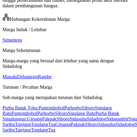
hingga pemerintahan dan militer, menegaskan peran aktif mereka
dalam pembangunan bangsa.
Hubungan Kekerabatan Marga
Marga Induk / Leluhur
Simamora
Marga Seketurunan
Marga-marga yang berasal dari leluhur yang sama dengan
Sidadolog
Manalu
Debataraja
Rambe
Turunan / Pecahan Marga
Sub-marga yang merupakan turunan dari
Sidadolog
Purba Batak Toba:
PantomhobolParhorboSiboroSigulang
Batu
Pantomhobol
Parhorbo
Siboro
Sigulang Batu
Purba Batak
Simalungun:
GirsangPakpakSiboroSidasuhaSidadologSidagambirSig
SaribuTanjungTondangTua
Girsang
Pakpak
Siboro
Sidasuha
Sidadolog
Saribu
Tanjung
Tondang
Tua