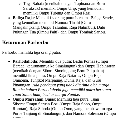
Toga Sahata (menikah dengan Tapinauasan Boru
Saruksuk) memiliki Ompu Urip, yang kemudian
memiliki Ompu Tubung dan Ompu Rasi.
Baliga Raja
: Memiliki seorang putra bernama Baliga Sende,
yang kemudian memiliki Namora Tinahi (Guru
Mangalingkang, Ompu Taluntun, Raja Natimbul), Datu
Pulungan Tua (Ompu Palti), dan Ompu Tombak Saribu.
Keturunan Parhorbo
Parhorbo memiliki tiga orang putra:
Parhodahoda
: Memiliki dua putra: Badia Porhas (Ompu
Barada, keturunannya ke Simalungun) dan Ompu Habinsaran
(menikah dengan Siboru Simoingoing Boru Pakpahan)
memiliki lima putra: Ompu Raja Natarus, Ompu Raja
Omaoma, Tungkot Marpaung, Dunia Raja, dan Guru
Pinaungan.
Ada pendapat yang tidak diterima oleh marga
Rambe bahwa Parhodahoda juga memiliki putra bernama
Tuan Sumerham, leluhur marga Rambe.
Ompu Marsahan Omas
: Memiliki tiga putra: Tuan
Siborna/Ompu Saruan Bosi (Ompu Raja Sobo, Ompu
Rorotan), Raja Sihoda (Ompu Omo, yang membawa marga
Purba Tanjung di Simalungun), dan Namora Soleanon (Ompu