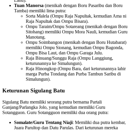
Lanu).
Tuan Manorsa
(menikah dengan Boru Pasaribu dan Boru
Tamba) memiliki lima putra:
Sorta Malela (Ompu Raja Napultak, kemudian Ama ni
Raja Napultak dan Ompu Bisara).
Ompu Taraim/Ompu Sotareang (menikah dengan Boru
Sitohang) memiliki Ompu Mora Nauli, kemudian Guru
Manotang.
Ompu Soimbangon (menikah dengan Boru Hutabarat)
memiliki Ompu Sionang, kemudian Ompu Bagonda,
Ompu Bisa Laut, dan Ompu Garaga Julu.
Raja Binuang/Sunggu Raja (Ompu Langgiung,
keturunannya ke Simalungun).
Raja Hinongkop (Ompu Bara, dari keturunannya lahir
marga Purba Tondang dan Purba Tambun Saribu di
Simalungun).
Keturunan Sigulang Batu
Sigulang Batu memiliki seorang putra bernama Partali
Ganjang/Parlangka Jolo, yang kemudian memiliki Guru
Sotangguon. Guru Sotangguon memiliki dua orang putra:
Somalate/Guru Tentang Niaji
: Memiliki dua putra kembar,
Juara Parultop dan Datu Parulas. Dari keturunan mereka