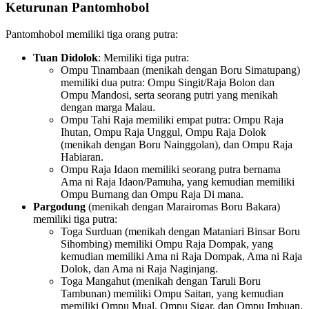
Keturunan Pantomhobol
Pantomhobol memiliki tiga orang putra:
Tuan Didolok
: Memiliki tiga putra:
Ompu Tinambaan (menikah dengan Boru Simatupang)
memiliki dua putra: Ompu Singit/Raja Bolon dan
Ompu Mandosi, serta seorang putri yang menikah
dengan marga Malau.
Ompu Tahi Raja memiliki empat putra: Ompu Raja
Ihutan, Ompu Raja Unggul, Ompu Raja Dolok
(menikah dengan Boru Nainggolan), dan Ompu Raja
Habiaran.
Ompu Raja Idaon memiliki seorang putra bernama
Ama ni Raja Idaon/Pamuha, yang kemudian memiliki
Ompu Burnang dan Ompu Raja Di mana.
Pargodung
(menikah dengan Marairomas Boru Bakara)
memiliki tiga putra:
Toga Surduan (menikah dengan Mataniari Binsar Boru
Sihombing) memiliki Ompu Raja Dompak, yang
kemudian memiliki Ama ni Raja Dompak, Ama ni Raja
Dolok, dan Ama ni Raja Naginjang.
Toga Mangahut (menikah dengan Taruli Boru
Tambunan) memiliki Ompu Saitan, yang kemudian
memiliki Ompu Mual, Ompu Sigar, dan Ompu Imbuan.