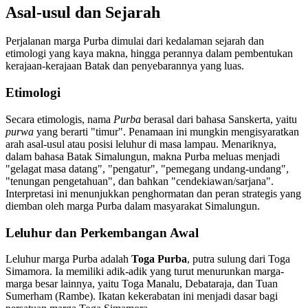
Asal-usul dan Sejarah
Perjalanan marga Purba dimulai dari kedalaman sejarah dan
etimologi yang kaya makna, hingga perannya dalam pembentukan
kerajaan-kerajaan Batak dan penyebarannya yang luas.
Etimologi
Secara etimologis, nama
Purba
berasal dari bahasa Sanskerta, yaitu
purwa
yang berarti "timur". Penamaan ini mungkin mengisyaratkan
arah asal-usul atau posisi leluhur di masa lampau. Menariknya,
dalam bahasa Batak Simalungun, makna Purba meluas menjadi
"gelagat masa datang", "pengatur", "pemegang undang-undang",
"tenungan pengetahuan", dan bahkan "cendekiawan/sarjana".
Interpretasi ini menunjukkan penghormatan dan peran strategis yang
diemban oleh marga Purba dalam masyarakat Simalungun.
Leluhur dan Perkembangan Awal
Leluhur marga Purba adalah
Toga Purba
, putra sulung dari Toga
Simamora. Ia memiliki adik-adik yang turut menurunkan marga-
marga besar lainnya, yaitu Toga Manalu, Debataraja, dan Tuan
Sumerham (Rambe). Ikatan kekerabatan ini menjadi dasar bagi