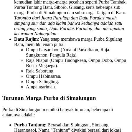
kemudian lahir marga-marga pecahan seperti Purba Tambak,
Purba Tuntung Batu, Siboro, Girsang, serta beberapa sub-
marga Purba di Simalungun dan sub-marga Tarigan di Karo.
Tarombo dari Juara Parultop dan Datu Parulas masih
simpang siur dan ada klaim bahwa keduanya adalah satu
orang yang sama, Datu Parulas Parultop, dan merupakan
keturunan Nainggolan.
Datu Rajim
: Yang tetap membawa marga Purba Sigulang
Batu, memiliki enam putra:
Ompu Parsaritaon (Ama ni Parsoritaon, Raja
Sungkunon, Pangulu Raja).
Raja Niapul (Ompu Tinongkean, Ompu Dobo, Ompu
Bosur Megaega).
Raja Saborang.
Ompu Habinsaran.
Ompu Satingting.
Ampangariman.
Turunan Marga Purba di Simalungun
Purba di Simalungun memiliki banyak turunan, beberapa di
antaranya adalah:
Purba Tanjung
: Berasal dari Sipinggan, Simpang
Haranggaol. Nama "Tanjung" diyakini berasal dari lokasi