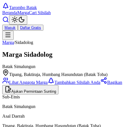
Tarombo Batak
Beranda
Marga
Cari Silsilah
Masuk
Daftar Gratis
Marga
/
Sidadolog
Marga
Sidadolog
Batak Simalungun
Tipang, Baktiraja, Humbang Hasundutan (Batak Toba)
Lihat Anggota Marga
Tambahkan Silsilah Anda
Bagikan
Ajukan Permintaan Sunting
Sub-Etnis
Batak Simalungun
Asal Daerah
Tipang, Baktiraja, Humbang Hasundutan (Batak Toba)